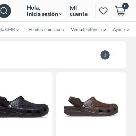
0
Hola
,
Mi
cuenta
Inicia sesión
eta CMR
Vende y comisiona
Venta telefónica
Ayuda
1