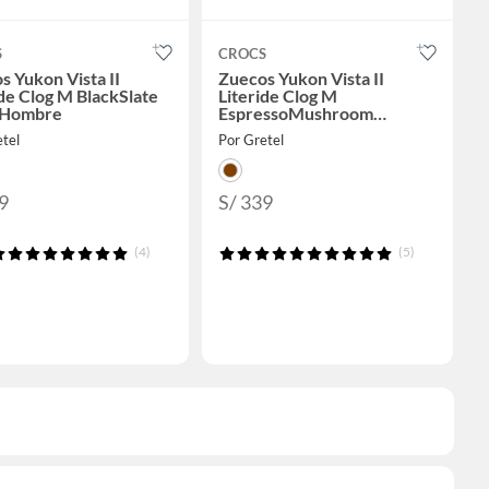
S
CROCS
s Yukon Vista II
Zuecos Yukon Vista II
ide Clog M BlackSlate
Literide Clog M
 Hombre
EspressoMushroom
Hombre
tel
Por Gretel
9
S/ 339
(4)
(5)