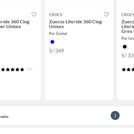
CROCS
CROC
eride 360 Clog
Zuecos Literide 360 Clog
Zueco
er Unisex
Unisex
Liter
Grey
Por Gretel
Por Gre
S/ 349
S/ 33
(10)
1
ltados