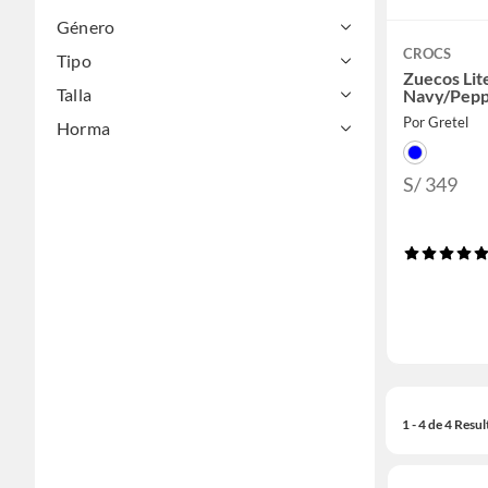
Género
CROCS
Tipo
Zuecos Lit
Talla
Navy/Pepp
Por Gretel
Horma
S/ 349
1 - 4 de 4 Resu