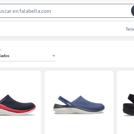
Search
Bar
Tarj
r
:
ados