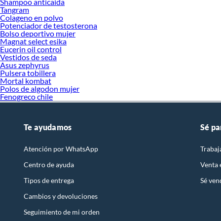
Shampoo anticaida
Tangram
Colageno en polvo
Potenciador de testosterona
Bolso deportivo mujer
Magnat select esika
Eucerin oil control
Vestidos de seda
Asus zephyrus
Pulsera tobillera
Mortal kombat
Polos de algodon mujer
Fenogreco chile
Te ayudamos
Sé pa
Atención por WhatsApp
Trabaj
Centro de ayuda
Venta
Tipos de entrega
Sé ven
Cambios y devoluciones
Seguimiento de mi orden