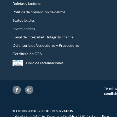
Boletas y facturas
Política de prevención de delitos
Textos legales
Inversionistas
Canal de integridad - Integrity channel
Defensoría de Vendedores y Proveedores
Certificación OEA
LIbro de reclamaciones
Término
condici
© TODOS LOS DERECHOS RESERVADOS
Falabella.com S.A.C. Av. Paseo de la República 3220, San Isidro, Perú