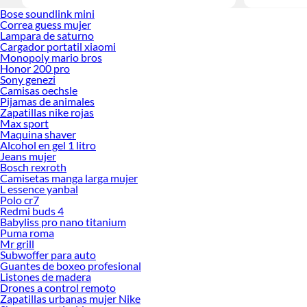
Bose soundlink mini
Correa guess mujer
Lampara de saturno
Cargador portatil xiaomi
Monopoly mario bros
Honor 200 pro
Sony genezi
Camisas oechsle
Pijamas de animales
Zapatillas nike rojas
Max sport
Maquina shaver
Alcohol en gel 1 litro
Jeans mujer
Bosch rexroth
Camisetas manga larga mujer
L essence yanbal
Polo cr7
Redmi buds 4
Babyliss pro nano titanium
Puma roma
Mr grill
Subwoffer para auto
Guantes de boxeo profesional
Listones de madera
Drones a control remoto
Zapatillas urbanas mujer Nike