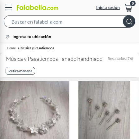
Inicia sesión
Search
Bar
location-
Ingresa tu ubicación
icon
Home
Música y Pasatiempos
Música y Pasatiempos - anade handmade
Resultados
(
76
)
Retira mañana