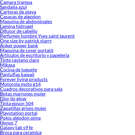
Camara trampa
Sandalia azul
Carteras de playa
Casacas de algodon
Maquina de abdominales
Lamina hidrogel
Difusor de cabello
Perfumes hombre Yves saint laurent
One size by patrick starrr
Anker power bank
Maquina de coser portatil
Articulos de escritorio y papeleria
Tinte castano claro
Mikasa
Cocina de juguete
Pantuflas kawaii
Forever living products
Motorola moto g14
Cuadros decorativos para sala
Botas marrones mujer
Dior lip glow
Tinta epson 504
Zapatillas grises mujer
Playstation portal
Polos algodon pima
Honor 7
Galaxy tab s9 fe
Broca para ceramica