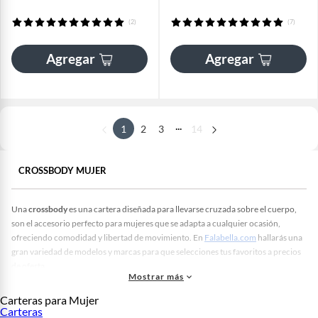
(2)
(7)
Agregar
Agregar
...
1
2
3
14
CROSSBODY MUJER
Una
crossbody
es una cartera diseñada para llevarse cruzada sobre el cuerpo,
son el accesorio perfecto para mujeres que se adapta a cualquier ocasión,
ofreciendo comodidad y libertad de movimiento. En
Falabella.com
hallarás una
gran variedad de modelos y marcas para que selecciones tus favoritos a precios
de oferta.
Mostrar más
En nuestro catálogo de
crossbody mujer
encontrarás modelos elegantes y
Carteras para Mujer
casuales en variedad de tamaños para que puedas llevar tus pertenencias
Carteras
esenciales de manera práctica. Ya sea que busques una
cartera crossbody