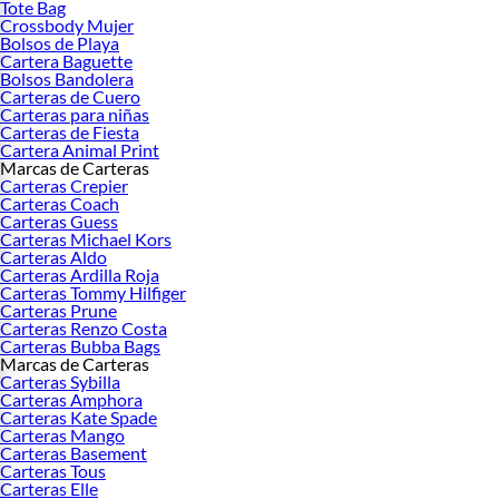
Tote Bag
espaciosa y con múltiples compartimentos o diseños minimalistas para el día a
Crossbody Mujer
día, en Falabella Perú hallarás materiales de calidad en pocos clics.
Bolsos de Playa
Cartera Baguette
Asegúrate de encontrar la crossbody para mujer que garantice comodidad y
Bolsos Bandolera
adaptabilidad sin mucho esfuerzo. Combínalo con tus jeans y tenis favoritos
Carteras de Cuero
Carteras para niñas
para crear el mejor outfit de la temporada ¡Compra ya!
Carteras de Fiesta
Mochilas
Cartera Animal Print
Marcas de Carteras
Mochilas para mujer
Carteras Crepier
Mochilas Porta
Carteras Coach
Mochila Kipling
Carteras Guess
Mochilas Aesthetic
Carteras Michael Kors
Carteras Aldo
Mochilas Kawaii
Carteras Ardilla Roja
Mochilas Coreanas
Carteras Tommy Hilfiger
Mochilas de cuero
Carteras Prune
Mochilas Tigo
Carteras Renzo Costa
Mochilas Crepier mujer
Carteras Bubba Bags
Mochilas Bubba
Marcas de Carteras
Loncheras Crepier
Carteras Sybilla
Mochilas Bubba
Carteras Amphora
Carteras Kate Spade
Canguros para mujer
Carteras Mango
Mochila Jansport
Carteras Basement
Crepier Mochilas
Carteras Tous
Mochilas Oceano
Carteras Elle