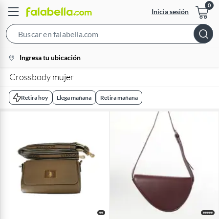
Inicia sesión
Search
Bar
location-
Ingresa tu ubicación
icon
Crossbody mujer
Retira hoy
Llega mañana
Retira mañana