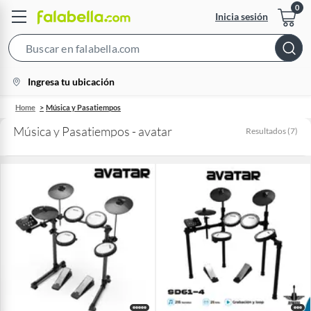
Inicia sesión
Search
Bar
location-
Ingresa tu ubicación
icon
Home
Música y Pasatiempos
Música y Pasatiempos - avatar
Resultados
(
7
)