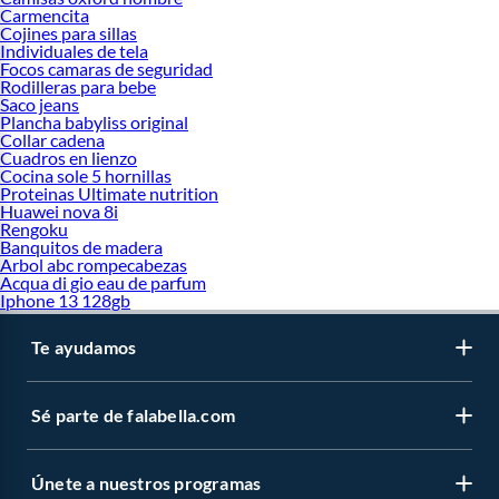
Carmencita
Cojines para sillas
Individuales de tela
Focos camaras de seguridad
Rodilleras para bebe
Saco jeans
Plancha babyliss original
Collar cadena
Cuadros en lienzo
Cocina sole 5 hornillas
Proteinas Ultimate nutrition
Huawei nova 8i
Rengoku
Banquitos de madera
Arbol abc rompecabezas
Acqua di gio eau de parfum
Iphone 13 128gb
Te ayudamos
Sé parte de falabella.com
Únete a nuestros programas