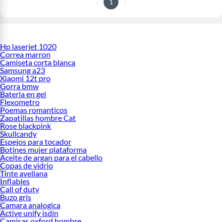
1
Hp laserjet 1020
Correa marron
Camiseta corta blanca
Samsung a23
Xiaomi 12t pro
Gorra bmw
Bateria en gel
Flexometro
Poemas romanticos
Zapatillas hombre Cat
Rose blackpink
Skullcandy
Espejos para tocador
Botines mujer plataforma
Aceite de argan para el cabello
Copas de vidrio
Tinte avellana
Inflables
Call of duty
Buzo gris
Camara analogica
Active unify isdin
Camisas oxford hombre