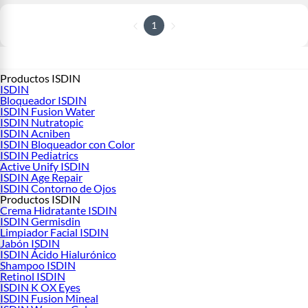
1
Productos ISDIN
ISDIN
Bloqueador ISDIN
ISDIN Fusion Water
ISDIN Nutratopic
ISDIN Acniben
ISDIN Bloqueador con Color
ISDIN Pediatrics
Active Unify ISDIN
ISDIN Age Repair
ISDIN Contorno de Ojos
Productos ISDIN
Crema Hidratante ISDIN
ISDIN Germisdin
Limpiador Facial ISDIN
Jabón ISDIN
ISDIN Ácido Hialurónico
Shampoo ISDIN
Retinol ISDIN
ISDIN K OX Eyes
ISDIN Fusion Mineal