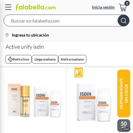
Inicia sesión
Search
Bar
location-
Ingresa tu ubicación
icon
Active unify isdin
Retira hoy
Llega mañana
Retira mañana