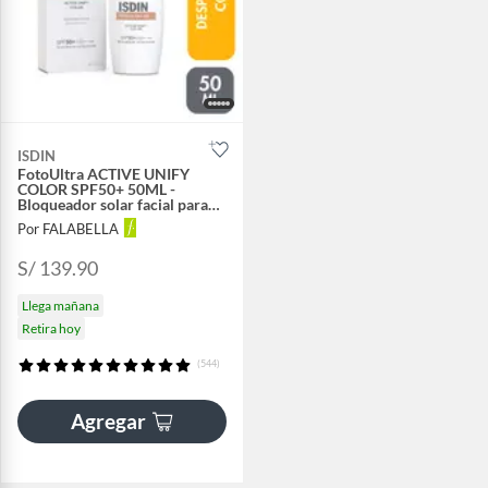
ISDIN
FotoUltra ACTIVE UNIFY
COLOR SPF50+ 50ML -
Bloqueador solar facial para
manchas con color
Por FALABELLA
S/ 139.90
Llega mañana
Retira hoy
(544)
Agregar