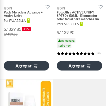
ISDIN
ISDIN
Pack Melaclear Advance +
FotoUltra ACTIVE UNIFY
Active Unify
SPF50+ 50ML - Bloqueador
solar facial para manchas sin
Por FALABELLA
color
Por FALABELLA
S/ 329.85
-25%
S/ 139.90
S/ 439.80
Llega mañana
Retira hoy
(199)
Agregar
Agregar