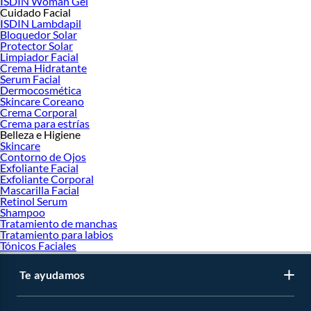
ISDIN Woman Gel
Cuidado Facial
ISDIN Lambdapil
Bloquedor Solar
Protector Solar
Limpiador Facial
Crema Hidratante
Serum Facial
Dermocosmética
Skincare Coreano
Crema Corporal
Crema para estrías
Belleza e Higiene
Skincare
Contorno de Ojos
Exfoliante Facial
Exfoliante Corporal
Mascarilla Facial
Retinol Serum
Shampoo
Tratamiento de manchas
Tratamiento para labios
Tónicos Faciales
Te ayudamos