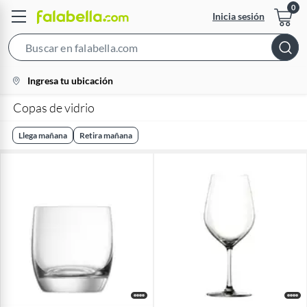
Inicia sesión
Search
Bar
location-
Ingresa tu ubicación
icon
Copas de vidrio
Llega mañana
Retira mañana