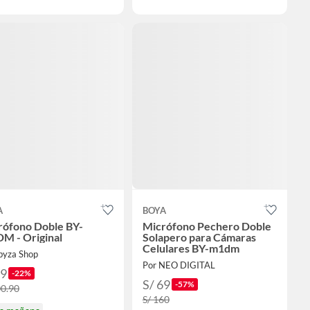
A
BOYA
rófono Doble BY-
Micrófono Pechero Doble
M - Original
Solapero para Cámaras
Celulares BY-m1dm
Ibyza Shop
Por NEO DIGITAL
79
-22%
S/ 69
-57%
00.90
S/ 160