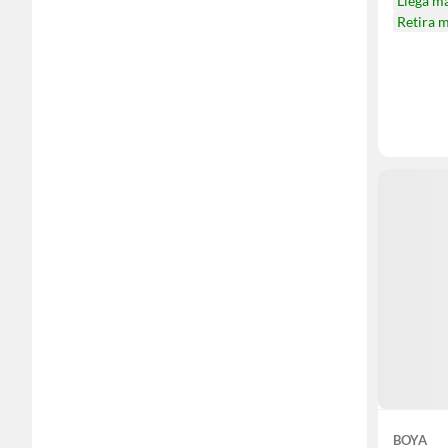
Llega m
Retira 
BOYA