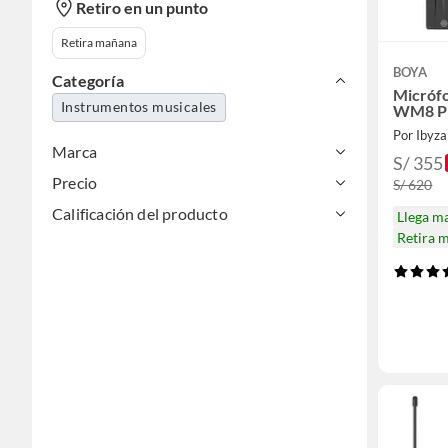
Retiro en un punto
Retira mañana
BOYA
Categoría
Micrófo
Instrumentos musicales
WM8 PR
Por Ibyz
Marca
S/ 355
Precio
S/ 620
Calificación del producto
Llega m
Retira 