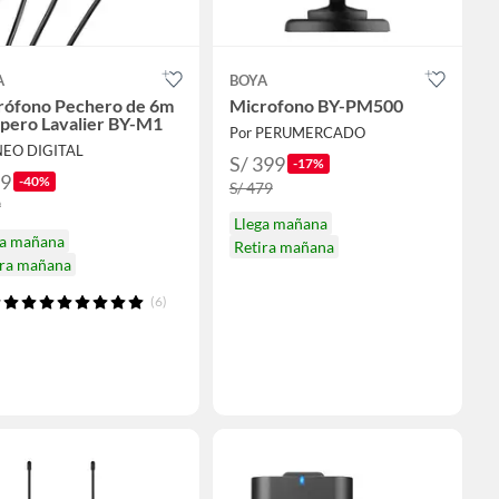
A
BOYA
rófono Pechero de 6m
Microfono BY-PM500
apero Lavalier BY-M1
Por PERUMERCADO
NEO DIGITAL
S/ 399
-17%
59
-40%
S/ 479
9
Llega mañana
ga mañana
Retira mañana
ira mañana
(6)