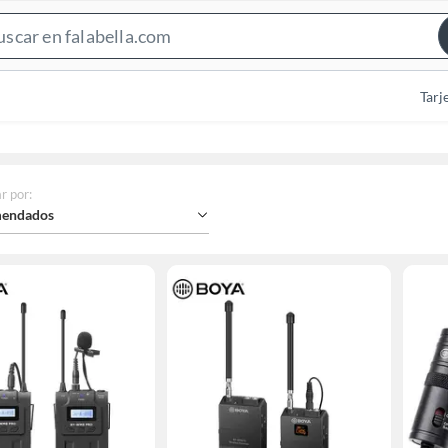
Search
Bar
Tarj
r por
:
endados