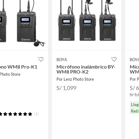
BOYA
BOY
ono WM8 Pro-K1
Micrófono inalámbrico BY-
Mic
WM8 PRO-K2
WM
Photo Store
Por Lenz Photo Store
Por
S/ 1,099
S/ 
S/ 1
Lle
Ret
(1)