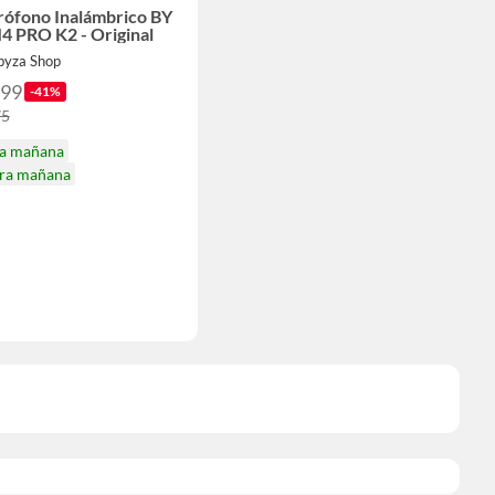
rófono Inalámbrico BY
 PRO K2 - Original
Ibyza Shop
399
-41%
75
ga mañana
ira mañana