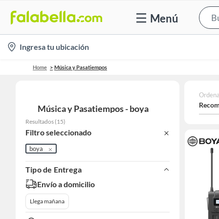
Menú
location-
Ingresa tu ubicación
icon
Home
Música y Pasatiempos
Ordena
Recom
Música y Pasatiempos - boya
Resultados
(
15
)
Filtro seleccionado
boya
Tipo de Entrega
Envío a domicilio
Llega mañana