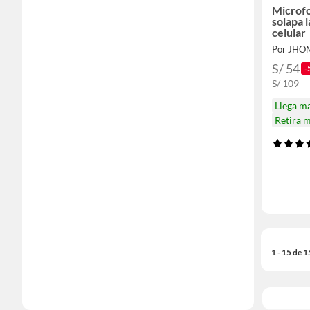
Microfo
solapa 
celular
Por JHO
S/ 54
-
S/ 109
Llega m
Retira 
1 - 15 de 