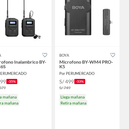
A
BOYA
rofono Inalambrico BY-
Microfono BY-WM4 PRO-
6S
K5
 PERUMERCADO
Por PERUMERCADO
699
S/ 499
-35%
-33%
,079
S/ 749
ga mañana
Llega mañana
ira mañana
Retira mañana