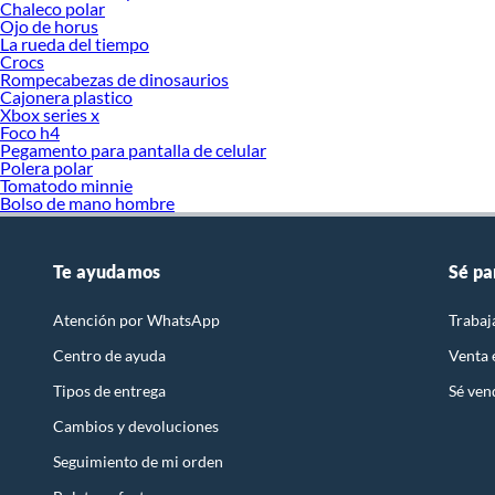
Chaleco polar
Ojo de horus
La rueda del tiempo
Crocs
Rompecabezas de dinosaurios
Cajonera plastico
Xbox series x
Foco h4
Pegamento para pantalla de celular
Polera polar
Tomatodo minnie
Bolso de mano hombre
Te ayudamos
Sé pa
Atención por WhatsApp
Trabaj
Centro de ayuda
Venta
Tipos de entrega
Sé ven
Cambios y devoluciones
Seguimiento de mi orden