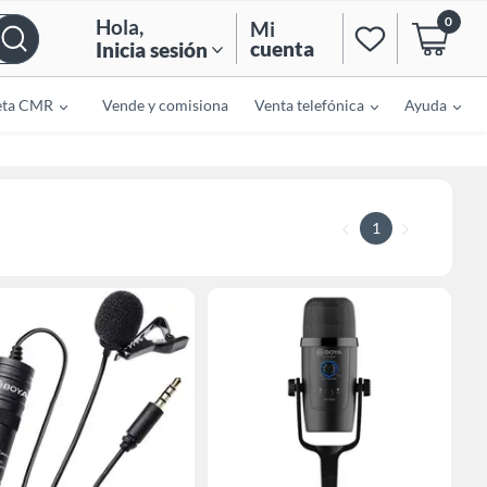
0
Hola
,
Mi
cuenta
Inicia sesión
eta CMR
Vende y comisiona
Venta telefónica
Ayuda
1