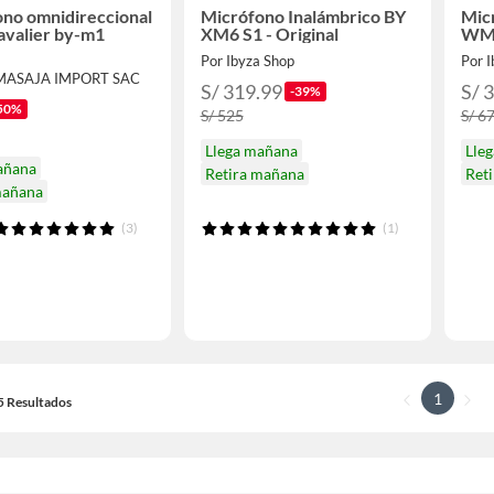
no omnidireccional
Micrófono Inalámbrico BY
Mic
lavalier by-m1
XM6 S1 - Original
WM4
Por Ibyza Shop
Por 
MASAJA IMPORT SAC
S/ 319.99
S/ 
-39%
50%
S/ 525
S/ 6
Llega mañana
Lle
añana
Retira mañana
Ret
mañana
(3)
(1)
1
15 Resultados