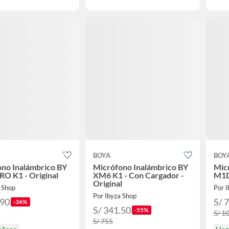
BOYA
BOY
no Inalámbrico BY
Micrófono Inalámbrico BY
Mic
O K1 - Original
XM6 K1 - Con Cargador -
M1D
Original
a Shop
Por 
Por Ibyza Shop
.90
S/ 
-36%
S/ 341.50
-55%
S/ 1
S/ 755