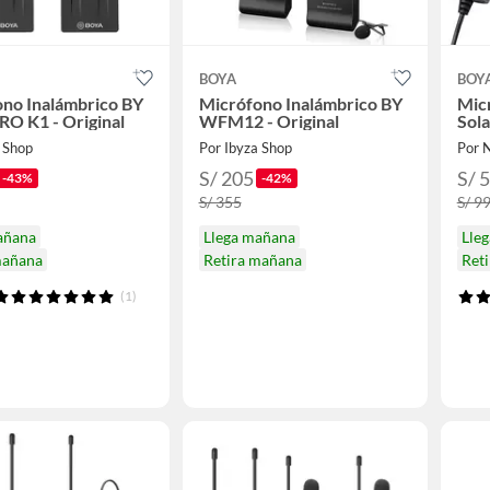
BOYA
BOY
no Inalámbrico BY
Micrófono Inalámbrico BY
Mic
O K1 - Original
WFM12 - Original
Sol
a Shop
Por Ibyza Shop
Por 
S/ 205
S/ 
-43%
-42%
S/ 355
S/ 9
añana
Llega mañana
Lle
mañana
Retira mañana
Ret
(1)