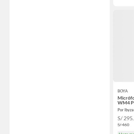
BOYA
Micrófo
WM4 PR
Por Ibyz
S/ 295
S/ 460