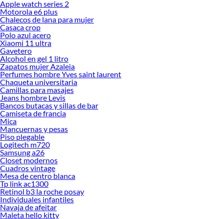
Apple watch series 2
Motorola e6 plus
Chalecos de lana para mujer
Casaca crop
Polo azul acero
Xiaomi 11 ultra
Gavetero
Alcohol en gel 1 litro
Zapatos mujer Azaleia
Perfumes hombre Yves saint laurent
Chaqueta universitaria
Camillas para masajes
Jeans hombre Levis
Bancos butacas y sillas de bar
Camiseta de francia
Mica
Mancuernas y pesas
Piso plegable
Logitech m720
Samsung a26
Closet modernos
Cuadros vintage
Mesa de centro blanca
Tp link ac1300
Retinol b3 la roche posay
Individuales infantiles
Navaja de afeitar
Maleta hello kitty