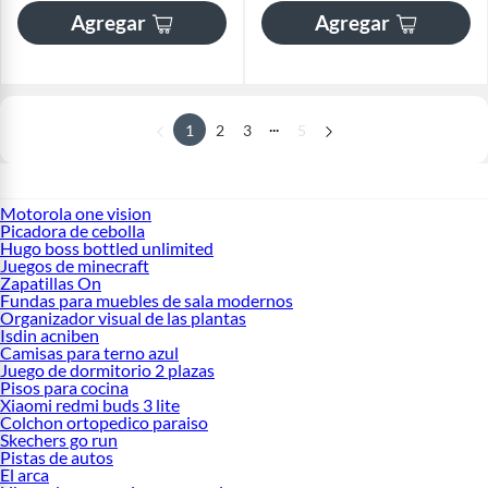
Agregar
Agregar
...
1
2
3
5
Motorola one vision
Picadora de cebolla
Hugo boss bottled unlimited
Juegos de minecraft
Zapatillas On
Fundas para muebles de sala modernos
Organizador visual de las plantas
Isdin acniben
Camisas para terno azul
Juego de dormitorio 2 plazas
Pisos para cocina
Xiaomi redmi buds 3 lite
Colchon ortopedico paraiso
Skechers go run
Pistas de autos
El arca