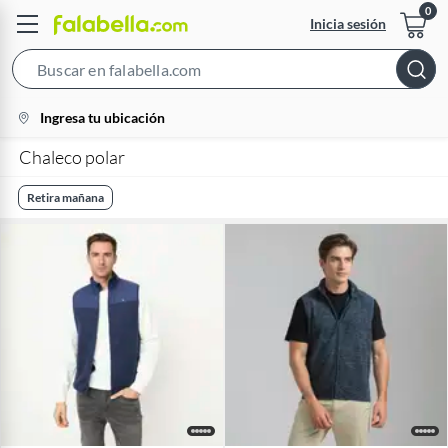
Inicia sesión
Search
Bar
location-
Ingresa tu ubicación
icon
Chaleco polar
Retira mañana