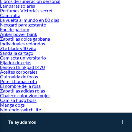
Libros de superacion personal
Lamparas solares
Perfumes Victoria's secret
Cama alta
La vuelta al mundo en 80 dias
Nexgard para gestante
Eau de parfum
Anker power bank
Zapatillas dolce gabbana
Individuales redondos
Zte blade v40 vita
Sandalia cartago
Camiseta universitario
Fijador de cejas
Lenovo thinkpad t470
Aceites corporales
Guirnalda de focos
Peter thomas roth
El nombre de la rosa
Zapatillas adidas rojas
Chaleco color vino mujer
Camisa hugo boss
Manga dogs
Nintendo switch lite
Te ayudamos