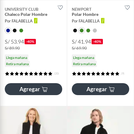
UNIVERSITY CLUB
NEWPORT
Chaleco Polar Hombre
Polar Hombre
Por FALABELLA
Por FALABELLA
S/ 53.94
S/ 41.94
-40%
-40%
S/ 89.90
S/ 69.90
Llega mañana
Llega mañana
Retira mañana
Retira mañana
(20)
(9)
Agregar
Agregar