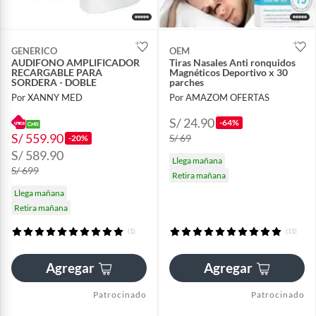
GENERICO
OEM
AUDIFONO AMPLIFICADOR
Tiras Nasales Anti ronquidos
RECARGABLE PARA
Magnéticos Deportivo x 30
SORDERA - DOBLE
parches
Por XANNY MED
Por AMAZOM OFERTAS
S/ 24.90
-64%
S/ 559.90
S/ 69
-20%
S/ 589.90
Llega mañana
S/ 699
Retira mañana
Llega mañana
Retira mañana
(1)
(11)
Agregar
Agregar
Patrocinado
Patrocinado