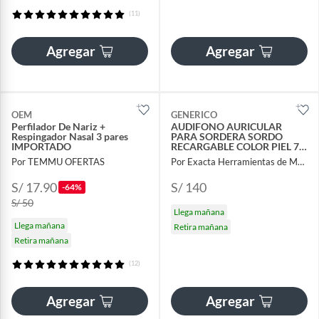
(11)
Agregar
Agregar
OEM
GENERICO
Perfilador De Nariz +
AUDIFONO AURICULAR
Respingador Nasal 3 pares
PARA SORDERA SORDO
IMPORTADO
RECARGABLE COLOR PIEL 72
HORAS
Por TEMMU OFERTAS
Por Exacta Herramientas de Medicion
S/ 17.90
S/ 140
-64%
S/ 50
Llega mañana
Llega mañana
Retira mañana
Retira mañana
(12)
Agregar
Agregar