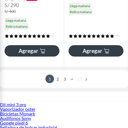
S/ 290
Llega mañana
S/ 400
Retira mañana
Llega mañana
Retira mañana
(2)
(5)
Agregar
Agregar
...
1
2
3
23
Dji mini 3 pro
Vaporizador oster
Bicicletas Monark
Audifonos Sony
Google pixel 6
Selladora de bolsas industrial