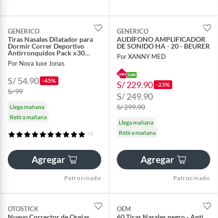
GENERICO
GENERICO
Tiras Nasales Dilatador para
AUDÍFONO AMPLIFICADOR
Dormir Correr Deportivo
DE SONIDO HA - 20 - BEURER
Antirronquidos Pack x30
Por XANNY MED
Negro
Por Nova luxe Jonas
S/ 54.90
-45%
S/ 229.90
-23%
S/ 99
S/ 249.90
S/ 299.90
Llega mañana
Retira mañana
Llega mañana
Retira mañana
(4)
Agregar
Agregar
Patrocinado
Patrocinado
OTOSTICK
OEM
Nuevo Corrector de Orejas
60 Tiras Nasales negro - Anti