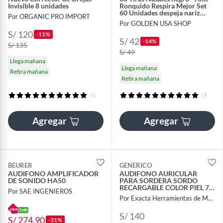
Invisible 8 unidades
Ronquido Respira Mejor Set
60 Unidades despeja nariz
Por ORGANIC PRO IMPORT
respiracion
Por GOLDEN USA SHOP
S/ 120
-11%
S/ 42
-14%
S/ 135
S/ 49
Llega mañana
Llega mañana
Retira mañana
Retira mañana
(1)
(3)
Agregar
Agregar
BEURER
GENERICO
AUDIFONO AMPLIFICADOR
AUDIFONO AURICULAR
DE SONIDO HA50
PARA SORDERA SORDO
RECARGABLE COLOR PIEL 72
Por SAE INGENIEROS
HORAS
Por Exacta Herramientas de Medicion
S/ 140
S/ 274.90
-31%