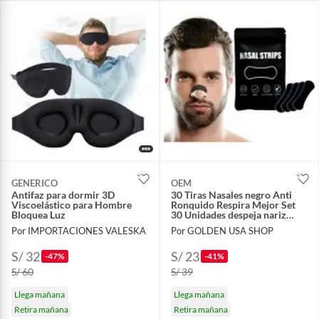
GENERICO
OEM
Antifaz para dormir 3D
30 Tiras Nasales negro Anti
Viscoelástico para Hombre
Ronquido Respira Mejor Set
Bloquea Luz
30 Unidades despeja nariz
respiracion
Por IMPORTACIONES VALESKA
Por GOLDEN USA SHOP
S/ 32
S/ 23
-47%
-41%
S/ 60
S/ 39
Llega mañana
Llega mañana
Retira mañana
Retira mañana