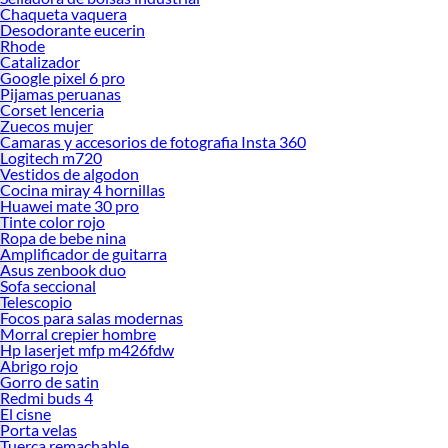
Chaqueta vaquera
Desodorante eucerin
Rhode
Catalizador
Google pixel 6 pro
Pijamas peruanas
Corset lenceria
Zuecos mujer
Camaras y accesorios de fotografia Insta 360
Logitech m720
Vestidos de algodon
Cocina miray 4 hornillas
Huawei mate 30 pro
Tinte color rojo
Ropa de bebe nina
Amplificador de guitarra
Asus zenbook duo
Sofa seccional
Telescopio
Focos para salas modernas
Morral crepier hombre
Hp laserjet mfp m426fdw
Abrigo rojo
Gorro de satin
Redmi buds 4
El cisne
Porta velas
Tuerca remachable