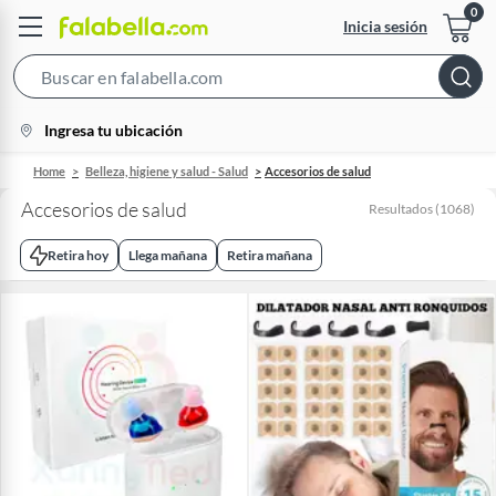
Inicia sesión
Search
Bar
location-
Ingresa tu ubicación
icon
Home
Belleza, higiene y salud - Salud
Accesorios de salud
Accesorios de salud
Resultados
(
1068
)
Retira hoy
Llega mañana
Retira mañana