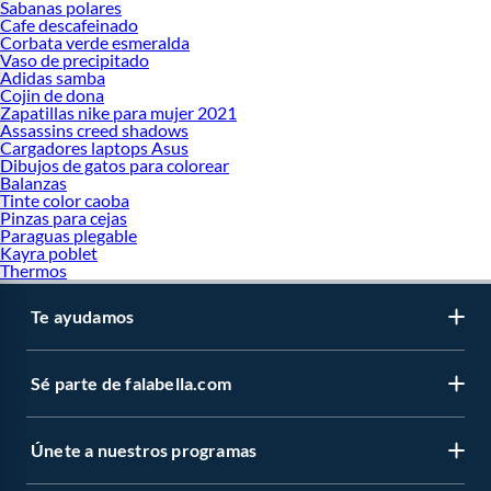
Sabanas polares
Cafe descafeinado
Corbata verde esmeralda
Vaso de precipitado
Adidas samba
Cojin de dona
Zapatillas nike para mujer 2021
Assassins creed shadows
Cargadores laptops Asus
Dibujos de gatos para colorear
Balanzas
Tinte color caoba
Pinzas para cejas
Paraguas plegable
Kayra poblet
Thermos
Te ayudamos
Sé parte de falabella.com
Únete a nuestros programas