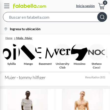
Inicia sesión
Search
Bar
location-
Ingresa tu ubicación
icon
Home
Moda - Mujer
Sybilla
Mango
Basement
University
Mossimo
Stefano
Club
Cocci
A
Mujer - tommy hilfiger
Resultados
(
83
)