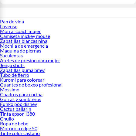
Pan de vida
Lovense
Morral coach mujer
Camiseta mickey mouse
Zapatillas blancas nina
Mochila de emergencia
Maquina de piernas
Suculentas
Aretes de presion para mujer
Jenga shots
Zapatillas puma bmw
Tubo de fierro
Kuromi para colorear
Guantes de boxeo profesional
Mossimo
Cuadros para cocina
Gorras y sombreros
Funko pop disney
Cactus bailarin
Tinta epson l380
Chullo
Ropa de bebe
Motorola edge 50
Tinte color castano