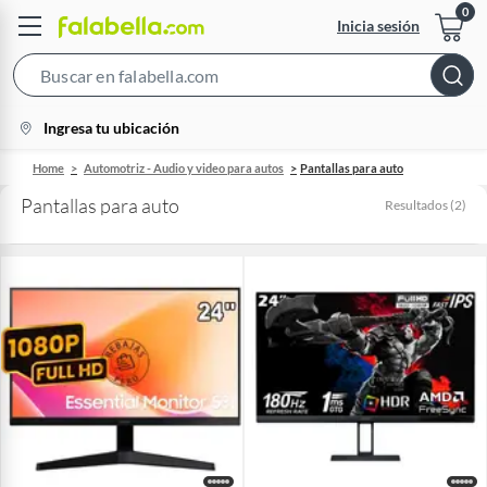
Inicia sesión
Search
Bar
location-
Ingresa tu ubicación
icon
Home
Automotriz - Audio y video para autos
Pantallas para auto
Pantallas para auto
Resultados
(
2
)