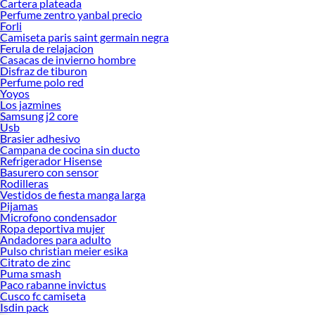
Cartera plateada
Perfume zentro yanbal precio
Forli
Camiseta paris saint germain negra
Ferula de relajacion
Casacas de invierno hombre
Disfraz de tiburon
Perfume polo red
Yoyos
Los jazmines
Samsung j2 core
Usb
Brasier adhesivo
Campana de cocina sin ducto
Refrigerador Hisense
Basurero con sensor
Rodilleras
Vestidos de fiesta manga larga
Pijamas
Microfono condensador
Ropa deportiva mujer
Andadores para adulto
Pulso christian meier esika
Citrato de zinc
Puma smash
Paco rabanne invictus
Cusco fc camiseta
Isdin pack