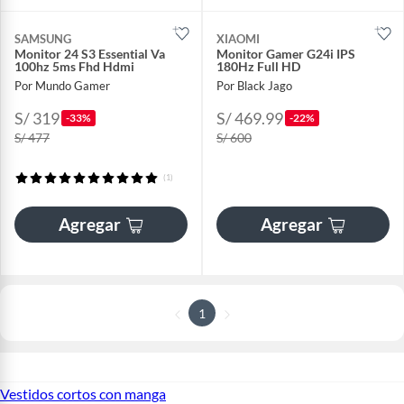
SAMSUNG
XIAOMI
Monitor 24 S3 Essential Va
Monitor Gamer G24i IPS
100hz 5ms Fhd Hdmi
180Hz Full HD
Por Mundo Gamer
Por Black Jago
S/ 319
S/ 469.99
-33%
-22%
S/ 477
S/ 600
(1)
Agregar
Agregar
1
Vestidos cortos con manga