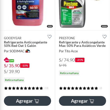
GOODYEAR
PRESTONE
Refrigerante Anticongelante
Refrigerante y Anticongelante
50% Red Oat 1 Galón
Max 50% Para Asiáticos Verde
Por SODIMAC
Por Tito Acce
S/ 74.90
-21%
S/ 35.90
S/ 95
-10%
S/ 39.90
Retira mañana
Retira mañana
(13)
(2)
Agregar
Agregar