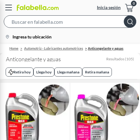
Inicia sesión
Search
Bar
location-
Ingresa tu ubicación
icon
Home
Automotriz - Lubricantes automotrices
Anticongelante y aguas
Anticongelante y aguas
Resultados
(
105
)
Retira hoy
Llega hoy
Llega mañana
Retira mañana