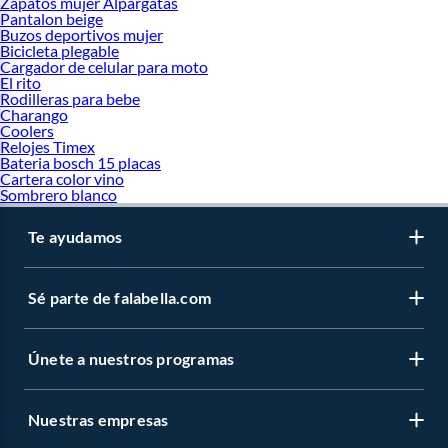
Zapatos mujer Alpargatas
Pantalon beige
Buzos deportivos mujer
Bicicleta plegable
Cargador de celular para moto
El rito
Rodilleras para bebe
Charango
Coolers
Relojes Timex
Bateria bosch 15 placas
Cartera color vino
Sombrero blanco
Te ayudamos
Sé parte de falabella.com
Únete a nuestros programas
Nuestras empresas