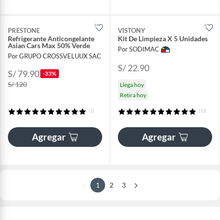
PRESTONE
VISTONY
Refrigerante Anticongelante
Kit De Limpieza X 5 Unidades
Asian Cars Max 50% Verde
Por SODIMAC
Por GRUPO CROSSVELUUX SAC
S/ 22.90
S/ 79.90
-33%
S/ 120
Llega hoy
Retira hoy
(1)
(15)
Agregar
Agregar
1
2
3