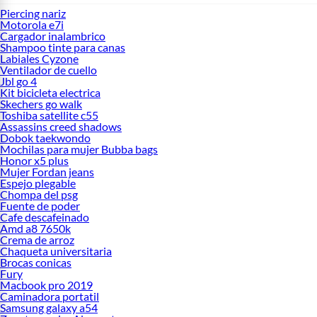
Piercing nariz
Motorola e7i
Cargador inalambrico
Shampoo tinte para canas
Labiales Cyzone
Ventilador de cuello
Jbl go 4
Kit bicicleta electrica
Skechers go walk
Toshiba satellite c55
Assassins creed shadows
Dobok taekwondo
Mochilas para mujer Bubba bags
Honor x5 plus
Mujer Fordan jeans
Espejo plegable
Chompa del psg
Fuente de poder
Cafe descafeinado
Amd a8 7650k
Crema de arroz
Chaqueta universitaria
Brocas conicas
Fury
Macbook pro 2019
Caminadora portatil
Samsung galaxy a54