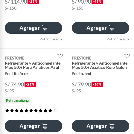
S/ 114.90
S/ 90.90
-23%
-41%
S/ 150
S/ 155
Agregar
Agregar
Patrocinado
Patrocinado
PRESTONE
PRESTONE
Refrigerante y Anticongelante
Refrigerante y Anticongelante
Max 50% Para Asiáticos Azul
Max 50% Asiatico Rojo Galon
Por Tito Acce
Por Tozhmi
S/ 74.90
S/ 79.90
-21%
-16%
S/ 95
S/ 95
Retira mañana
(1)
Agregar
Agregar