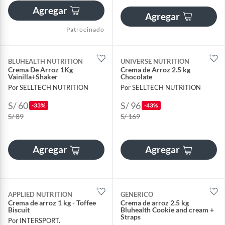
Agregar
Agregar
Patrocinado
BLUHEALTH NUTRITION
UNIVERSE NUTRITION
Crema De Arroz 1Kg
Crema de Arroz 2.5 kg
Vainilla+Shaker
Chocolate
Por SELLTECH NUTRITION
Por SELLTECH NUTRITION
S/ 60
S/ 96
-33%
-43%
S/ 89
S/ 169
Agregar
Agregar
APPLIED NUTRITION
GENERICO
Crema de arroz 1 kg - Toffee
Crema de arroz 2.5 kg
Biscuit
Bluhealth Cookie and cream +
Straps
Por INTERSPORT.