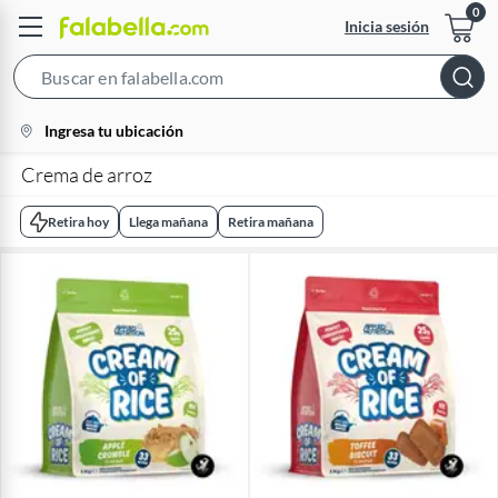
Inicia sesión
Search
Bar
location-
Ingresa tu ubicación
icon
Crema de arroz
Retira hoy
Llega mañana
Retira mañana