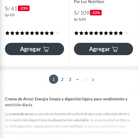
Por Luc Nutrition
S/ 61
-23%
S/ 109
-22%
S/ 79
S/ 139
(1)
(1)
Agregar
Agregar
...
1
2
3
25
Crema de Arroz:
Energía limpia y digestión ligera para rendimiento y
nutrición diaria
La
crema de arroz
es una de las fuentes de carbohidratos más utilizadas dentro
de la
nutrición deportiva y la alimentación saludable
. Su popularidad se debe a
su
fácil digestión, rápida absorción y versatilidad
, lo que la convierte en una
excelente opción para aportar energía antes o después del entrenamiento, o