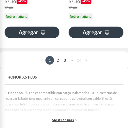
S/ 36
S/ 36
-45%
-45%
S/ 65
S/ 65
Retira mañana
Retira mañana
Agregar
Agregar
...
1
2
3
14
HONOR X5 PLUS
El
Honor X5 Plus
no es compatible con carga inalámbrica. La única forma de
recargar la batería es mediante un cargador tradicional con cable. Si estás
buscando teléfonos con carga inalámbrica, puedes utilizar nuestro buscador
avanzado para encontrar modelos compatibles con esta función.
En cuanto al audio, el fabricante ha incluido en las especificaciones del
Honor
Mostrar más
X5 Plus
la posibilidad de conectar audífonos con cable a través del puerto jack