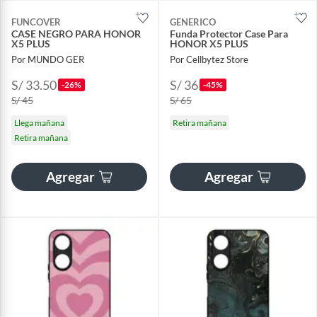
FUNCOVER
GENERICO
CASE NEGRO PARA HONOR
Funda Protector Case Para
X5 PLUS
HONOR X5 PLUS
Por MUNDO GER
Por Cellbytez Store
S/ 33.50
S/ 36
-26%
-45%
S/ 45
S/ 65
Llega mañana
Retira mañana
Retira mañana
Agregar
Agregar