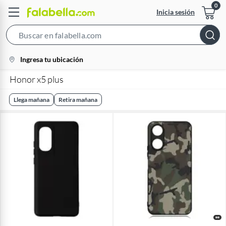
Inicia sesión
Search
Bar
location-
Ingresa tu ubicación
icon
Honor x5 plus
Llega mañana
Retira mañana