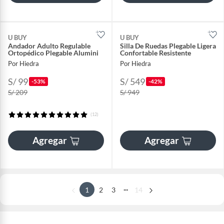
U BUY
U BUY
Andador Adulto Regulable
Silla De Ruedas Plegable Ligera
Ortopédico Plegable Alumini
Confortable Resistente
Por Hiedra
Por Hiedra
S/ 99
S/ 549
-53%
-42%
S/ 209
S/ 949
(12)
Agregar
Agregar
...
1
2
3
14