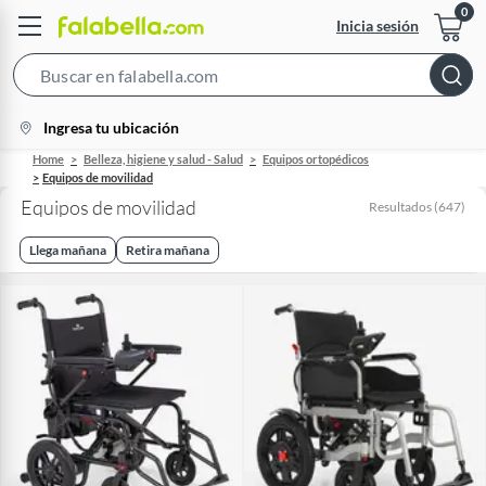
Inicia sesión
Search
Bar
location-
Ingresa tu ubicación
icon
Home
Belleza, higiene y salud - Salud
Equipos ortopédicos
Equipos de movilidad
Equipos de movilidad
Resultados
(
647
)
Llega mañana
Retira mañana