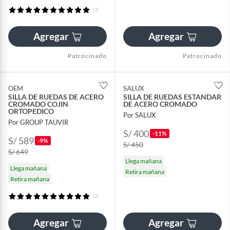
(3)
Agregar
Agregar
Patrocinado
Patrocinado
OEM
SALUX
SILLA DE RUEDAS DE ACERO
SILLA DE RUEDAS ESTANDAR
CROMADO COJIN
DE ACERO CROMADO
ORTOPEDICO
Por SALUX
Por GROUP TAUVIR
S/ 400
-11%
S/ 589
-9%
S/ 450
S/ 649
Llega mañana
Llega mañana
Retira mañana
Retira mañana
(2)
Agregar
Agregar