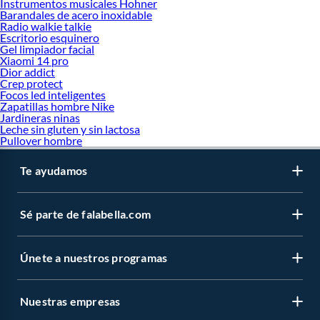
Instrumentos musicales Hohner
Barandales de acero inoxidable
Radio walkie talkie
Escritorio esquinero
Gel limpiador facial
Xiaomi 14 pro
Dior addict
Crep protect
Focos led inteligentes
Zapatillas hombre Nike
Jardineras ninas
Leche sin gluten y sin lactosa
Pullover hombre
Te ayudamos
Sé parte de falabella.com
Únete a nuestros programas
Nuestras empresas