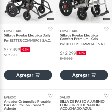
FIRST CARE
FIRST CARE
Silla de Ruedas Eléctrica Daily
Silla de Ruedas Eléctrica
Comfort Premium - Gris
Por BETTER COMMERCE S.A.C.
Por BETTER COMMERCE S.A.C.
S/ 7,499
-25%
S/ 2,299
-43%
S/ 9,990
S/ 3,999
Agregar
Agregar
EVERSO
SALUX
Andador Ortopedico Plegable
SILLA DE PASEO ALUMINIO
Para Adulto Con Frenos Y
CON FORRO DE NAILON
Asiento
ACOLCHADO AZUL