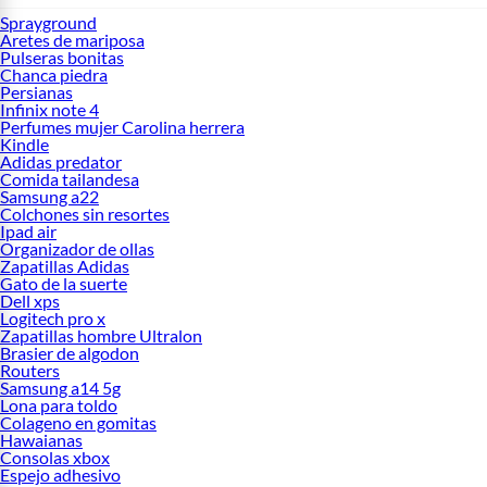
Sprayground
Aretes de mariposa
Pulseras bonitas
Chanca piedra
Persianas
Infinix note 4
Perfumes mujer Carolina herrera
Kindle
Adidas predator
Comida tailandesa
Samsung a22
Colchones sin resortes
Ipad air
Organizador de ollas
Zapatillas Adidas
Gato de la suerte
Dell xps
Logitech pro x
Zapatillas hombre Ultralon
Brasier de algodon
Routers
Samsung a14 5g
Lona para toldo
Colageno en gomitas
Hawaianas
Consolas xbox
Espejo adhesivo