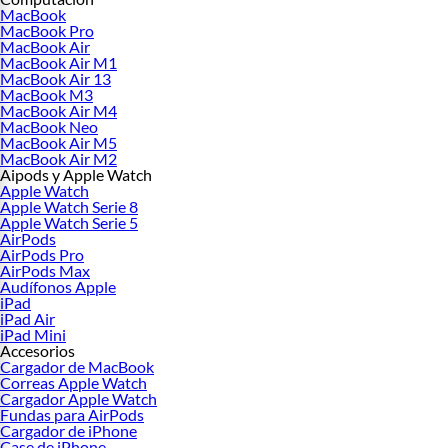
MacBook
MacBook
Macbook Pro
MacBook Pro
Macbook Air
MacBook Air
iMac
MacBook Air M1
AirPods
MacBook Air 13
MacBook M3
AirPods Pro
MacBook Air M4
AirPods Max
MacBook Neo
Apple Watch
MacBook Air M5
Accesorios Apple
MacBook Air M2
Smartphones
:
Aipods y Apple Watch
Apple Watch
Celulares
Apple Watch Serie 8
Celulares Samsung
Apple Watch Serie 5
Celulares Huawei
AirPods
AirPods Pro
Celulares Xiaomi
AirPods Max
Celulares LG
Audífonos Apple
Celulares Motorola
iPad
Celulares Honor
iPad Air
Celulares ZTE
iPad Mini
Celulares Reacondicionados
Accesorios
Cargador de MacBook
iPhones:
Correas Apple Watch
iPhone
Cargador Apple Watch
iPhone 11
Fundas para AirPods
Cargador de iPhone
iPhone 12
Case de iPhone
iPhone 13