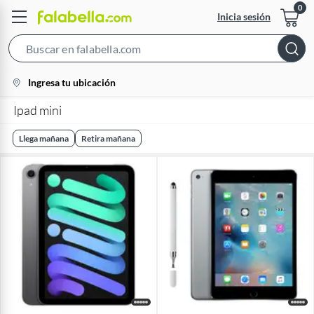
Inicia sesión
Search
Bar
location-
Ingresa tu ubicación
icon
Ipad mini
Llega mañana
Retira mañana