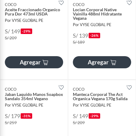
COCO
COCO
Aceite Fraccionado Organico
Locian Corporal Native
Pura Dor 473ml USDA
Vainilla 488ml Hidratante
Vegana
Por VYSE GLOBAL PE
Por VYSE GLOBAL PE
S/ 149
-29%
S/ 139
-26%
S/ 209
S/ 189
Agregar
Agregar
COCO
COCO
Jaban Laquido Manos Soapbox
Manteca Corporal The Act
Sandalo 354ml Vegano
Organica Vegana 170g Salida
Por VYSE GLOBAL PE
Por VYSE GLOBAL PE
S/ 179
S/ 149
-31%
-29%
S/ 259
S/ 209