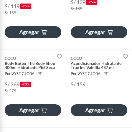
S/ 139
-26%
S/ 119
-25%
S/ 189
S/ 159
Agregar
Agregar
COCO
COCO
Body Butter The Body Shop
Acondicionador Hidratante
400ml Hidratante Piel Seca
True Inc Vainilla 487 ml
Por VYSE GLOBAL PE
Por VYSE GLOBAL PE
S/ 369
S/ 159
-23%
S/ 479
Agregar
Agregar