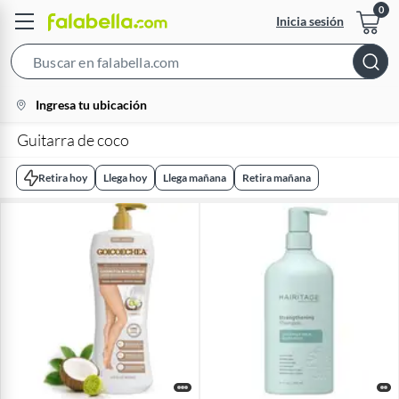
Inicia sesión
Search
Bar
location-
Ingresa tu ubicación
icon
Guitarra de coco
Retira hoy
Llega hoy
Llega mañana
Retira mañana