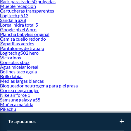
Rack para tv de 50 pulgadas
Mueble recepcion
Cartucheras transparentes
Logitech g513
Sandalia azul
Loreal hidra total 5
Google pixel 6 pro
Plancha babyliss original
Camisa cuello redondo
Zapatillas verdes
Pantalones de trabajo
Logitech g502 hero
Victorinox
Consolas xbox
Agua micelar loreal
Botines taco aguja
Brillo labial
Medias largas blancas
Bloqueador neutrogena para piel grasa
Correa negra mujer
Nike air force 1
Samsung galaxy a55
Muñeca mafalda
Pikachu
Te ayudamos