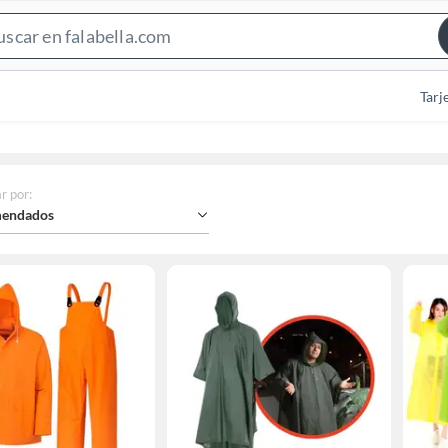
Search
Bar
Tarj
r por
:
endados