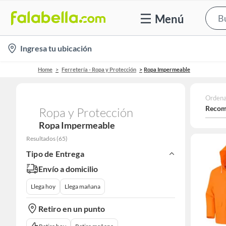
Menú
location-
Ingresa tu ubicación
icon
Home
Ferretería - Ropa y Protección
Ropa Impermeable
Ordena
Recom
Ropa y Protección
Ropa Impermeable
Resultados
(
65
)
Tipo de Entrega
Envío a domicilio
Llega hoy
Llega mañana
Retiro en un punto