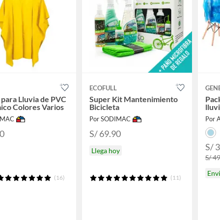
ECOFULL
GEN
para Lluvia de PVC
Super Kit Mantenimiento
Pack
co Colores Varios
Bicicleta
lluvi
IMAC
Por SODIMAC
Por A
90
S/ 69.90
S/ 
Llega hoy
S/ 4
Env
(16)
(11)