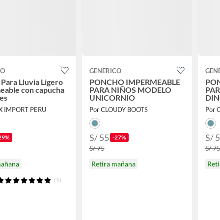
CO
GENERICO
GEN
Para Lluvia Ligero
PONCHO IMPERMEABLE
PO
eable con capucha
PARA NIÑOS MODELO
PAR
es
UNICORNIO
DIN
IX IMPORT PERU
Por CLOUDY BOOTS
Por 
S/ 55
S/ 
29%
-27%
S/ 75
S/ 7
mañana
Retira mañana
Ret
(1)