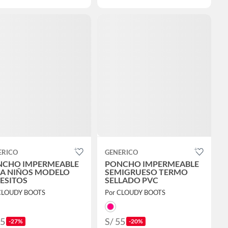
ERICO
GENERICO
NCHO IMPERMEABLE
PONCHO IMPERMEABLE
A NIÑOS MODELO
SEMIGRUESO TERMO
ESITOS
SELLADO PVC
CLOUDY BOOTS
Por CLOUDY BOOTS
55
S/ 55
-27%
-20%