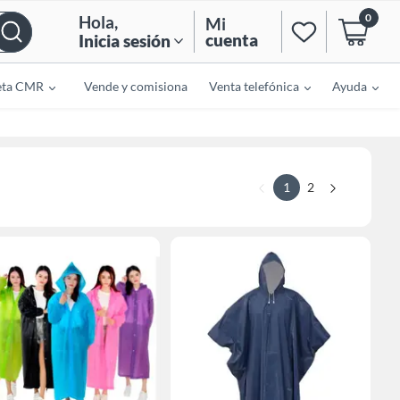
0
Hola
,
Mi
cuenta
Inicia sesión
eta CMR
Vende y comisiona
Venta telefónica
Ayuda
1
2