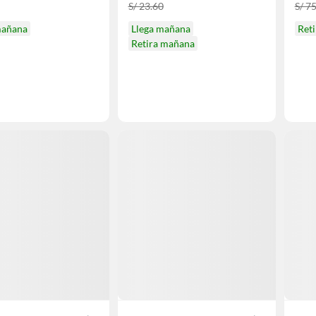
S/ 23.60
S/ 7
mañana
Llega mañana
Ret
Retira mañana