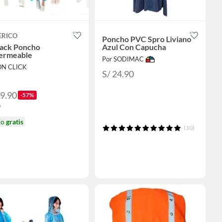
ERICO
Poncho PVC Spro Liviano
pack Poncho
Azul Con Capucha
ermeable
Por SODIMAC
ON CLICK
S/ 24.90
29.90
-57%
0
ío
gratis
(10)