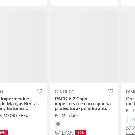
CO
GENERICO
FAM
 Impermeable
PACK X 2 Capa
Gorr
de Mangas Rectas -
impermeable con capucha
uni
a y Botones
protectora- poncho anti
Por 
o
fluido - Unidad
IX IMPORT PERU
Por Mundotec
S/ 
S/ 17.89
29%
-60%
S/ 2