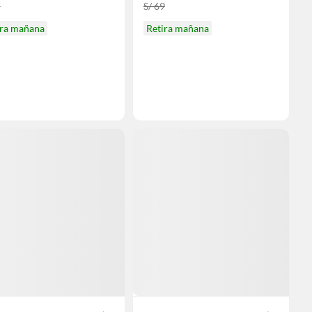
5
S/ 69
ira mañana
Retira mañana