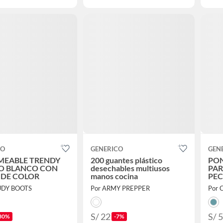
CO
GENERICO
GEN
MEABLE TRENDY
200 guantes plástico
PO
O BLANCO CON
desechables multiusos
PAR
 DE COLOR
manos cocina
PEC
UDY BOOTS
Por ARMY PREPPER
Por 
S/ 22
S/ 
30%
-7%