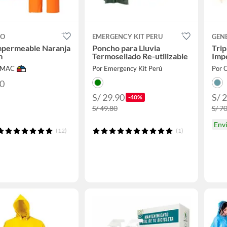
CO
EMERGENCY KIT PERU
GEN
mpermeable Naranja
Poncho para Lluvia
Tri
m
Termosellado Re-utilizable
Imp
IMAC
Por Emergency Kit Perú
Por 
90
S/ 29.90
S/ 
-40%
S/ 49.80
S/ 7
Env
(12)
(1)