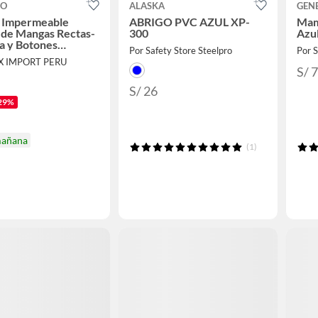
CO
ALASKA
GEN
 Impermeable
ABRIGO PVC AZUL XP-
Mame
 de Mangas Rectas-
300
Azul
a y Botones
Por Safety Store Steelpro
Por
o
IX IMPORT PERU
S/ 
S/ 26
29%
mañana
(1)