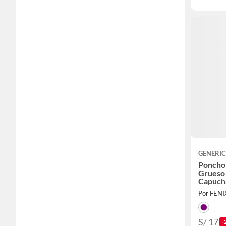
GENERI
Poncho
Grueso 
Capuch
Morad
Por FEN
S/ 17
-