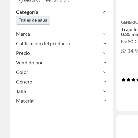
Retira hoy
Retira mañana
Categoría
Trajes de agua
GENERI
Traje I
Marca
0.35 m
Por SOD
Calificación del producto
S/ 34.
Precio
Vendido por
Color
Género
Talla
Material