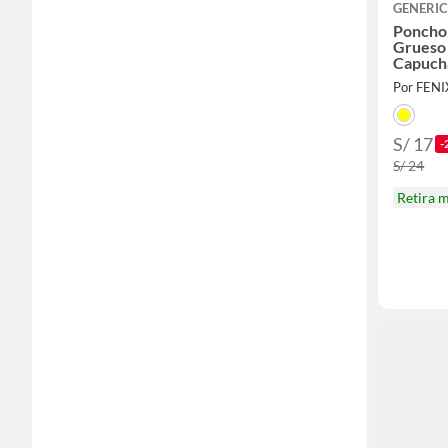
GENERI
Poncho
Grueso
Capuch
Amarill
Por FEN
S/ 17
-
S/ 24
Retira 