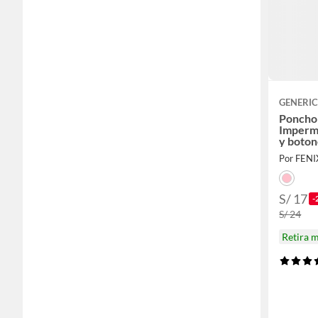
GENERI
Poncho 
Imperm
y boton
Por FEN
S/ 17
-
S/ 24
Retira 