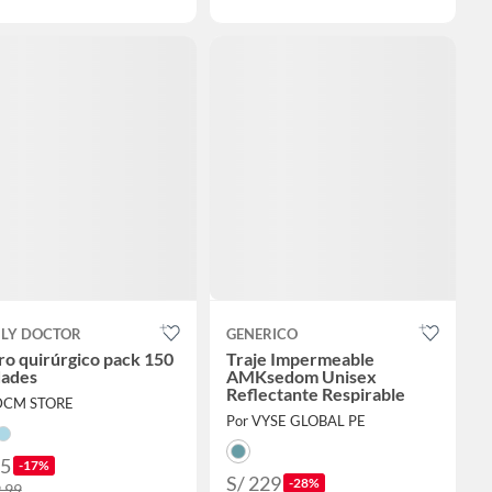
ILY DOCTOR
GENERICO
o quirúrgico pack 150
Traje Impermeable
dades
AMKsedom Unisex
Reflectante Respirable
DCM STORE
Por VYSE GLOBAL PE
25
-17%
S/ 229
-28%
9.99