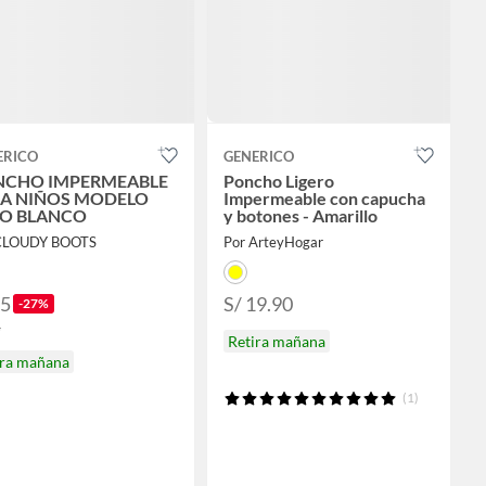
ERICO
GENERICO
NCHO IMPERMEABLE
Poncho Ligero
A NIÑOS MODELO
Impermeable con capucha
O BLANCO
y botones - Amarillo
CLOUDY BOOTS
Por ArteyHogar
55
S/ 19.90
-27%
5
Retira mañana
ira mañana
(1)