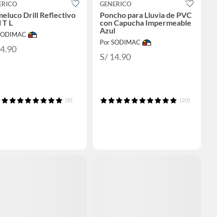
ERICO
GENERICO
luco Drill Reflectivo
Poncho para Lluvia de PVC
 T L
con Capucha Impermeable
Azul
 SODIMAC
Por SODIMAC
74.90
S/ 14.90
(8)
(20)