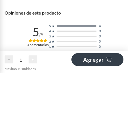
Opiniones de este producto
4
5
5
0
4
/5
0
3
0
2
4
comentarios
0
1
Agregar
−
+
Máximo 10 unidades.
Ocultar todas las opiniones
Ordenar por:
Mejores evaluaciones
Buenisimo
hace 3 meses
por Luis m
Perfecto la calidad y precio