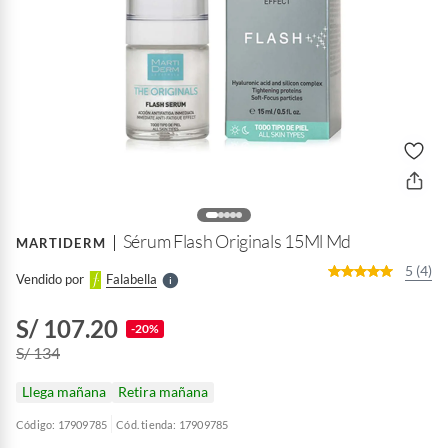
o
f
n
I
r
e
l
Sérum Flash Originals 15Ml Md
MARTIDERM
l
e
5 (4)
Vendido por
Falabella
S
S/ 107.20
-20%
S/ 134
Llega mañana
Retira mañana
Código: 17909785
Cód. tienda: 17909785