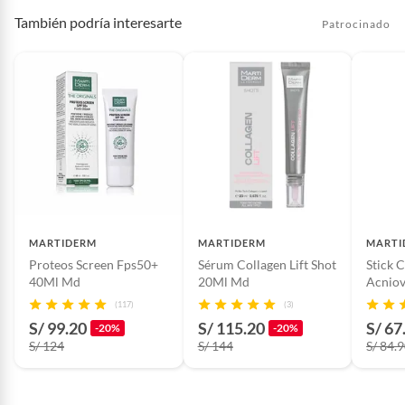
También podría interesarte
Patrocinado
MARTIDERM
MARTIDERM
MARTI
Proteos Screen Fps50+
Sérum Collagen Lift Shot
Stick 
40Ml Md
20Ml Md
Acnio
(117)
(3)
S/ 99.20
S/ 115.20
S/ 67
-20%
-20%
S/ 124
S/ 144
S/ 84.