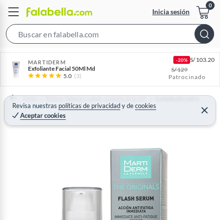
Inicia sesión
S
e
S/
103.20
-20%
a
MARTIDERM
Exfoliante Facial 50Ml Md
S/
129
r
5.0
(3)
Patrocinado
c
h
Home
Belleza, higiene y salud - Cuidado de la piel
Cuidado del rostro
Revisa nuestras
políticas de privacidad
y
de
cookies
B
C
Aceptar cookies
e
a
r
r
r
a
r