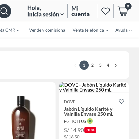
0
Hola
,
Mi
cuenta
Inicia sesión
eta CMR
Vende y comisiona
Venta telefónica
Ayuda
1
2
3
4
DOVE
Jabón Líquido Karité y
Vainilla Envase 250 mL
Por TOTTUS
S/ 14.90
-10%
S/ 16.50