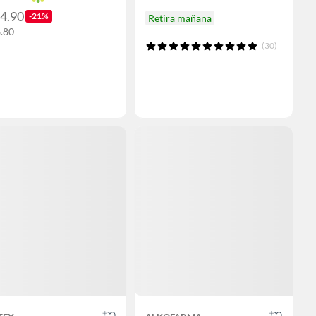
14.90
-21%
Retira mañana
8.80
(30)