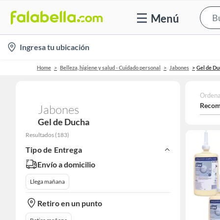
Menú
location-
Ingresa tu ubicación
icon
Home
Belleza, higiene y salud - Cuidado personal
Jabones
Gel de Du
Ordena
Recom
Jabones
Gel de Ducha
Resultados
(
183
)
Tipo de Entrega
Envío a domicilio
Llega mañana
Retiro en un punto