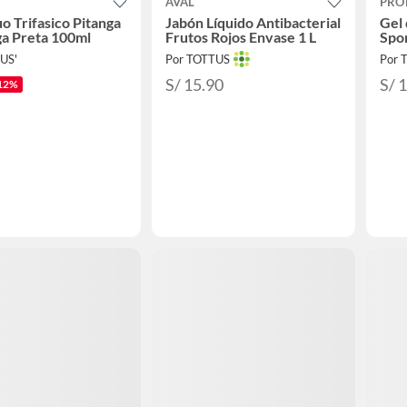
AVAL
PRO
o Trifasico Pitanga
Jabón Líquido Antibacterial
Gel
ga Preta 100ml
Frutos Rojos Envase 1 L
Spo
US'
Por TOTTUS
Por 
S/ 15.90
S/ 
12%