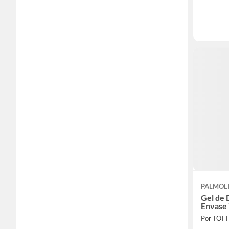
PALMOL
Gel de
Envase 
Por TOT