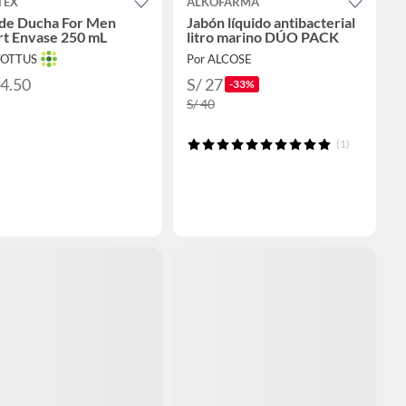
TEX
ALKOFARMA
 de Ducha For Men
Jabón líquido antibacterial
rt Envase 250 mL
litro marino DÚO PACK
TOTTUS
Por ALCOSE
14.50
S/ 27
-33%
S/ 40
(1)