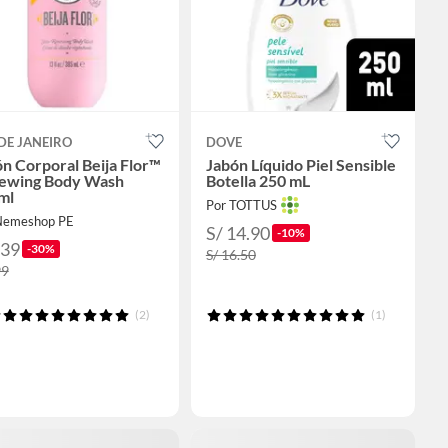
DE JANEIRO
DOVE
n Corporal Beija Flor™
Jabón Líquido Piel Sensible
ewing Body Wash
Botella 250 mL
ml
Por TOTTUS
Nemeshop PE
S/ 14.90
-10%
139
-30%
S/ 16.50
99
(2)
(1)