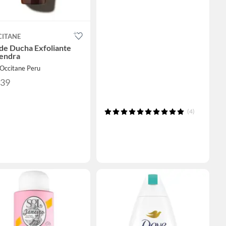
CITANE
de Ducha Exfoliante
endra
LOccitane Peru
139
(4)