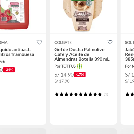
RMA
COLGATE
SOL 
íquido antibact.
Gel de Ducha Palmolive
Jabó
 litros frambuesa
Café y Aceite de
Ren
Almendras Botella 390 mL
385
OSE
Por TOTTUS
Por 
50
-34%
S/ 14.90
S/ 
-17%
S/ 17.90
S/ 1
(1)