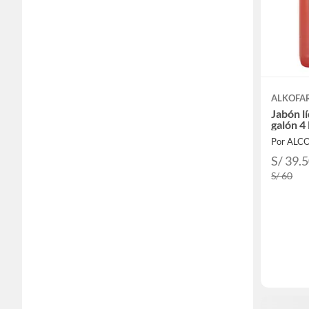
ALKOFA
Jabón l
galón 4
Por ALC
S/ 39.
S/ 60