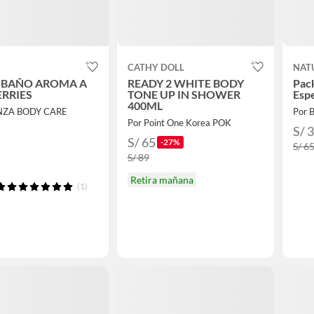
CATHY DOLL
NAT
E BAÑO AROMA A
READY 2 WHITE BODY
Pack
ERRIES
TONE UP IN SHOWER
Espe
400ML
NZA BODY CARE
Por 
Por Point One Korea POK
S/ 
S/ 65
-27%
S/ 6
S/ 89
Retira mañana
(1)