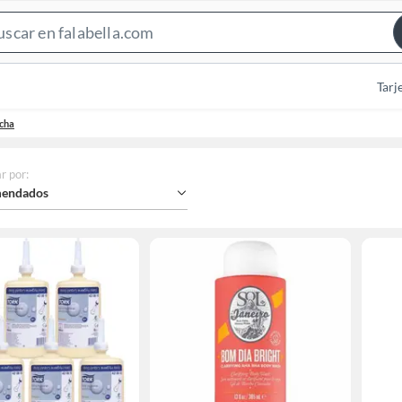
Search
Bar
Tarj
cha
r por
:
endados