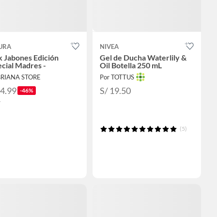
URA
NIVEA
 Jabones Edición
Gel de Ducha Waterlily &
cial Madres -
Oil Botella 250 mL
BRIANA STORE
Por TOTTUS
34.99
S/ 19.50
-46%
5
(5)