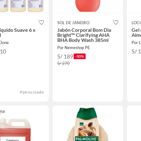
SOL DE JANEIRO
LOC
íquido Suave 6 x
Jabón Corporal Bom Dia
Gel 
l
Bright™ Clarifying AHA
Alm
BHA Body Wash 385ml
 Done
Por 
Por Nemeshop PE
.10
S/ 
S/ 189
-30%
S/ 270
Patrocinado