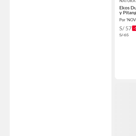
NATURA
Ekos Du
y Pitan
Por 'NOV
S/ 57
-
S/ 65