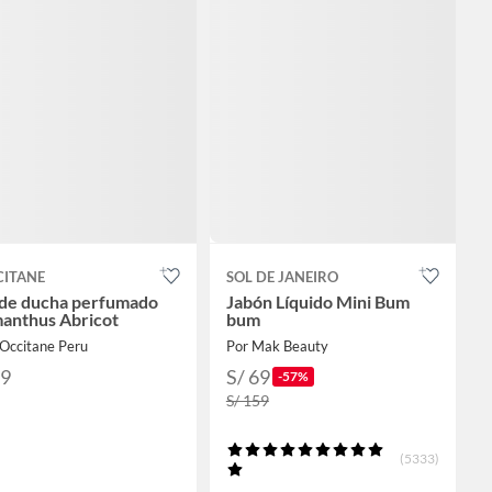
CITANE
SOL DE JANEIRO
 de ducha perfumado
Jabón Líquido Mini Bum
anthus Abricot
bum
LOccitane Peru
Por Mak Beauty
99
S/ 69
-57%
S/ 159
(5333)