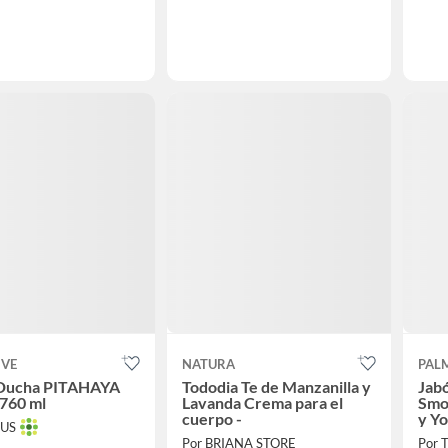
IVE
NATURA
PAL
 Ducha PITAHAYA
Tododia Te de Manzanilla y
Jabó
760 ml
Lavanda Crema para el
Smo
cuerpo -
y Y
TUS
Por BRIANA STORE
Por 