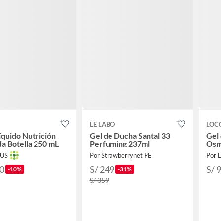
LE LABO
LOC
íquido Nutrición
Gel de Ducha Santal 33
Gel
a Botella 250 mL
Perfuming 237ml
Osm
TUS
Por Strawberrynet PE
Por 
90
S/ 249
S/ 
-10%
-31%
S/ 359