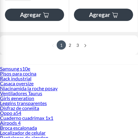
Agregar
Agregar
1
2
3
Samsung s10e
Pisos para cocina
Rack industrial
Casaca oversize
Niacinamida la roche posay
Ventiladores Taurus
Girls generation
Leggins transparentes
Disfraz de conejita
Oppo a54
Cuaderno cuadrimax 1x1
Airpods 4
Broca escalonada
Localizador de celular
Pantalones de algodon