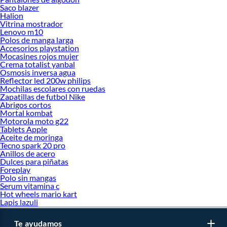
Saco blazer
Halion
Vitrina mostrador
Lenovo m10
Polos de manga larga
Accesorios playstation
Mocasines rojos mujer
Crema totalist yanbal
Osmosis inversa agua
Reflector led 200w philips
Mochilas escolares con ruedas
Zapatillas de futbol Nike
Abrigos cortos
Mortal kombat
Motorola moto g22
Tablets Apple
Aceite de moringa
Tecno spark 20 pro
Anillos de acero
Dulces para piñatas
Foreplay
Polo sin mangas
Serum vitamina c
Hot wheels mario kart
Lapis lazuli
Te ayudamos