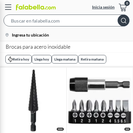
Inicia sesión
Search
Bar
location-
Ingresa tu ubicación
icon
Brocas para acero inoxidable
Retira hoy
Llega hoy
Llega mañana
Retira mañana