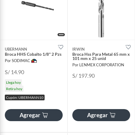
UBERMANN
IRWIN
Broca HHS Cobalto 1/8'' 2 Pzs
Broca Hss Para Metal 65 mm x
101 mm x 25 unid
Por SODIMAC
Por LENMEX CORPORATION
S/ 14.90
S/ 197.90
Llega hoy
Retira hoy
Cupón: UBERMANN10
Agregar
Agregar