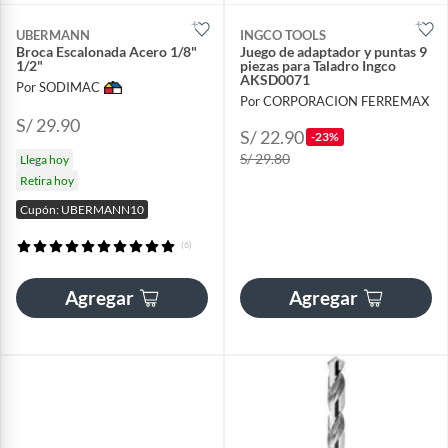
UBERMANN
INGCO TOOLS
Broca Escalonada Acero 1/8"
Juego de adaptador y puntas 9
1/2"
piezas para Taladro Ingco
AKSD0071
Por SODIMAC
Por CORPORACION FERREMAX
S/ 29.90
S/ 22.90
-23%
S/ 29.80
Llega hoy
Retira hoy
Cupón: UBERMANN10
(6)
Agregar
Agregar