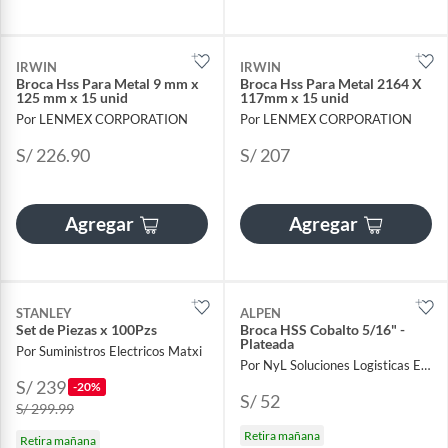
IRWIN
IRWIN
Broca Hss Para Metal 9 mm x
Broca Hss Para Metal 2164 X
125 mm x 15 unid
117mm x 15 unid
Por LENMEX CORPORATION
Por LENMEX CORPORATION
S/ 226.90
S/ 207
Agregar
Agregar
STANLEY
ALPEN
Set de Piezas x 100Pzs
Broca HSS Cobalto 5/16" -
Plateada
Por Suministros Electricos Matxi
Por NyL Soluciones Logisticas EIRL
S/ 239
-20%
S/ 52
S/ 299.99
Retira mañana
Retira mañana