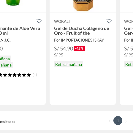
WOKALI
WOK
mante de Aloe Vera
Gel de Ducha Colágeno de
Gel 
0 ml
Oro - Fruit of the
Cere
N J.C.
Por IMPORTACIONES ISKAY
Por 
90
S/ 54.90
S/ 
-42%
S/ 95
S/ 9
añana
Retira mañana
Ret
mañana
(1)
1
 Resultados