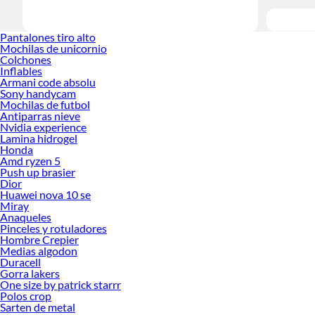
Pantalones tiro alto
Mochilas de unicornio
Colchones
Inflables
Armani code absolu
Sony handycam
Mochilas de futbol
Antiparras nieve
Nvidia experience
Lamina hidrogel
Honda
Amd ryzen 5
Push up brasier
Dior
Huawei nova 10 se
Miray
Anaqueles
Pinceles y rotuladores
Hombre Crepier
Medias algodon
Duracell
Gorra lakers
One size by patrick starrr
Polos crop
Sarten de metal