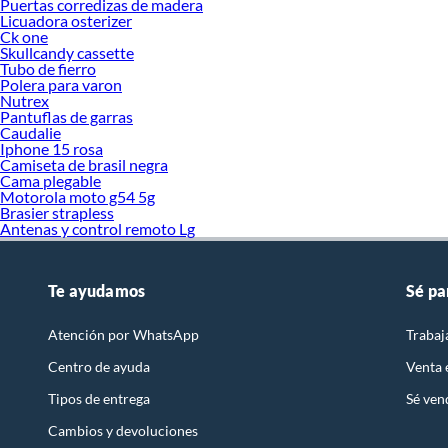
Puertas corredizas de madera
Licuadora osterizer
Ck one
Skullcandy cassette
Tubo de fierro
Polera para varon
Nutrex
Pantuflas de garras
Caudalie
Iphone 15 rosa
Camiseta de brasil negra
Cama plegable
Motorola moto g54 5g
Brasier strapless
Antenas y control remoto Lg
Te ayudamos
Sé pa
Atención por WhatsApp
Trabaj
Centro de ayuda
Venta
Tipos de entrega
Sé ven
Cambios y devoluciones