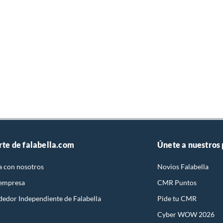
rte de falabella.com
Únete a nuestros
a con nosotros
Novios Falabella
 empresa
CMR Puntos
dedor Independiente de Falabella
Pide tu CMR
Cyber WOW 2026