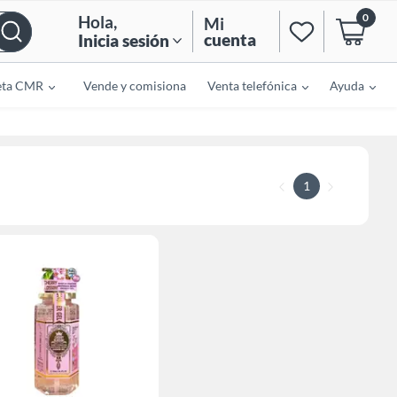
0
Hola
,
Mi
cuenta
Inicia sesión
eta CMR
Vende y comisiona
Venta telefónica
Ayuda
1