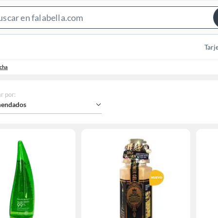
Search
Bar
Tarj
cha
r por
:
endados