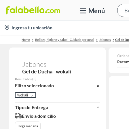
Menú
location-
Ingresa tu ubicación
icon
Home
Belleza, higiene y salud - Cuidado personal
Jabones
Gel de Du
Ordena
Recom
Jabones
Gel de Ducha - wokali
Resultados
(
3
)
Filtro seleccionado
wokali
Tipo de Entrega
Envío a domicilio
Llega mañana