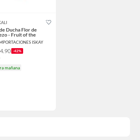
ALI
de Ducha Flor de
zo - Fruit of the
IMPORTACIONES ISKAY
54.90
-42%
5
ira mañana