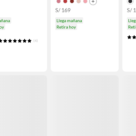
S/ 169
S/ 
añana
Llega mañana
Lle
hoy
Retira hoy
Reti
(4)