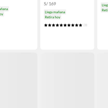
S/ 169
Lle
añana
Ret
Llega mañana
hoy
Retira hoy
(3)