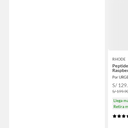
RHODE
Peptide
Raspbe
Por URG
S/ 129
S/ 199.9
Llega m
Retira 