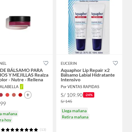
NEL
EUCERIN
 DE BÁLSAMO PARA
Aquaphor Lip Repair x2
IOS Y MEJILLAS Realza
Bálsamo Labial Hidratante
olor - Nutre - Rellena
Intensivo
FALABELLA
Por VENTAS RAPIDAS
S/ 109.90
-24%
S/ 145
199
Llega mañana
ga mañana
Retira mañana
ra hoy
(13)