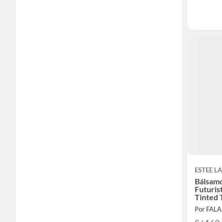
ESTEE L
Bálsamo
Futuri
Tinted 
Por FAL