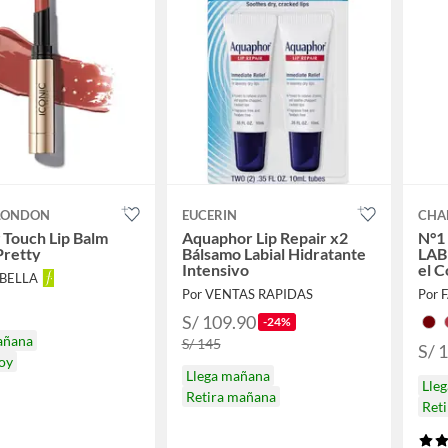
 LONDON
EUCERIN
CHA
 Touch Lip Balm
Aquaphor Lip Repair x2
N°1
 Pretty
Bálsamo Labial Hidratante
LAB
Intensivo
el C
ABELLA
Por VENTAS RAPIDAS
Por 
S/ 109.90
-24%
añana
S/ 145
S/ 
hoy
Llega mañana
Lle
Retira mañana
Reti