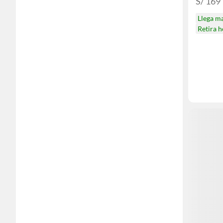
S/ 169
Llega m
Retira 