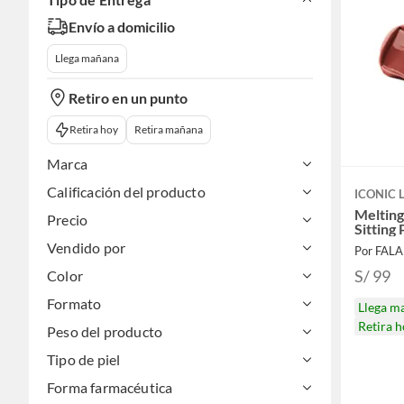
Envío a domicilio
Llega mañana
Retiro en un punto
Retira hoy
Retira mañana
Marca
Calificación del producto
ICONIC
Melting
Precio
Sitting
Vendido por
Por FAL
S/ 99
Color
Formato
Llega m
Retira 
Peso del producto
Tipo de piel
Forma farmacéutica