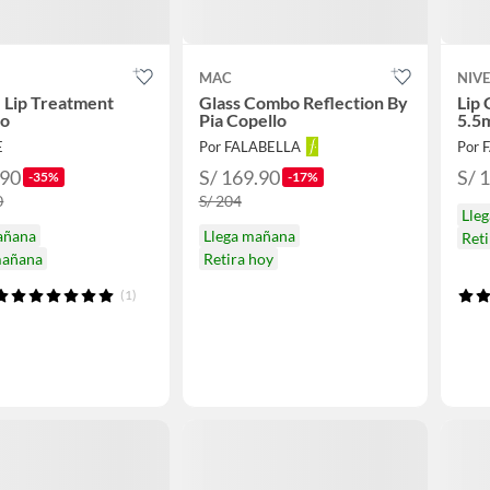
MAC
NIV
 Lip Treatment
Glass Combo Reflection By
Lip 
so
Pia Copello
5.5
E
Por FALABELLA
Por 
.90
S/ 169.90
S/ 
-35%
-17%
0
S/ 204
Lle
añana
Llega mañana
Reti
mañana
Retira hoy
(1)