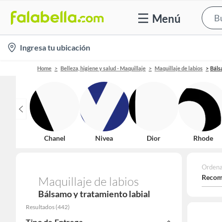
Menú
location-
Ingresa tu ubicación
icon
Home
Belleza, higiene y salud - Maquillaje
Maquillaje de labios
Báls
Chanel
Nivea
Dior
Rhode
Ordena
Recom
Maquillaje de labios
Bálsamo y tratamiento labial
Resultados
(
442
)
Tipo de Entrega