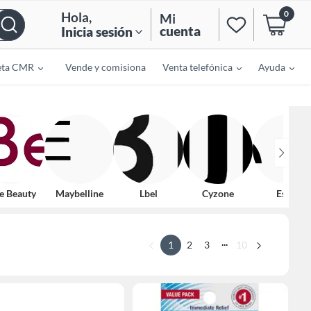
0
Hola
,
Mi
cuenta
Inicia sesión
eta CMR
Vende y comisiona
Venta telefónica
Ayuda
e Beauty
Maybelline
Lbel
Cyzone
Esika
...
1
2
3
10