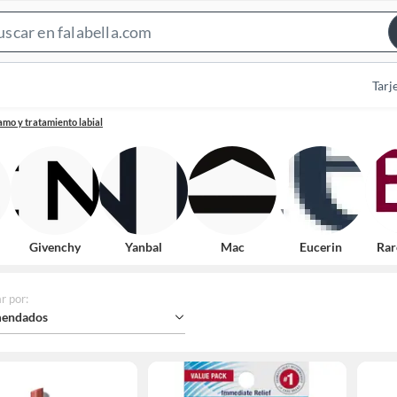
Search
Bar
Tarj
amo y tratamiento labial
Givenchy
Yanbal
Mac
Eucerin
Rar
r por
:
endados