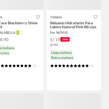
EA
YANBAL
Care Blackberry Shine
Bálsamo Hidratante Para
ml
Labios Natural Pink Bb Lips
FALABELLA
Por 'NOVUS'
18.90
S/ 19
-56%
S/ 43
ga mañana
Llega mañana
ra hoy
Retira mañana
(8)
(2)