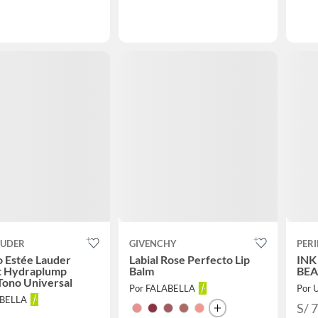
AUDER
GIVENCHY
PER
 Estée Lauder
Labial Rose Perfecto Lip
INK
st Hydraplump
Balm
BEA
Tono Universal
Por FALABELLA
Por 
ABELLA
S/ 