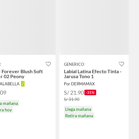
R
GENERICO
 Forever Blush Soft
Labial Latina Efecto Tinta -
er 02 Peony
Jarusa Tono 1
FALABELLA
Por DERMAMAX
209
S/ 21.90
-31%
S/ 31.90
ga mañana
Llega mañana
ra hoy
Retira mañana