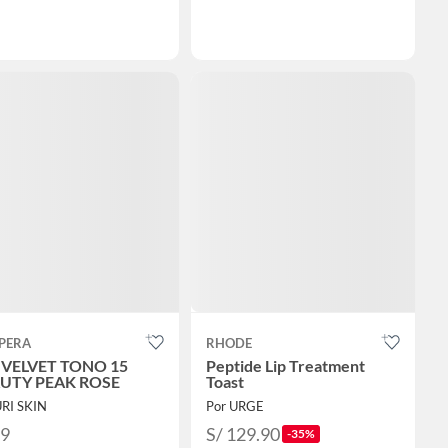
IPERA
RHODE
 VELVET TONO 15
Peptide Lip Treatment
UTY PEAK ROSE
Toast
URI SKIN
Por URGE
79
S/ 129.90
-35%