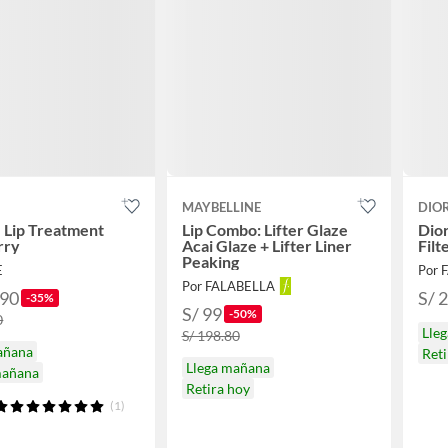
MAYBELLINE
DIO
 Lip Treatment
Lip Combo: Lifter Glaze
Dior
rry
Acai Glaze + Lifter Liner
Filt
Peaking
E
Por 
Por FALABELLA
.90
S/ 
-35%
S/ 99
-50%
0
Lle
S/ 198.80
añana
Reti
Llega mañana
mañana
Retira hoy
(1)