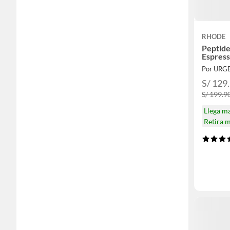
RHODE
Peptide
Espres
Por URG
S/ 129
S/ 199.9
Llega m
Retira 