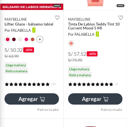
MAYBELLINE
MAYBELLINE
Lifter Glaze - bálsamo labial
Tinta De Labios Teddy Tint 10
Current Mood 5 Ml
Por FALABELLA
Por FALABELLA
S/ 50.32
-20%
S/ 57.52
-20%
S/ 62.90
S/ 71.90
Llega mañana
Llega mañana
Retira mañana
Retira mañana
(55)
(5)
Agregar
Agregar
Patrocinado
Patrocinado