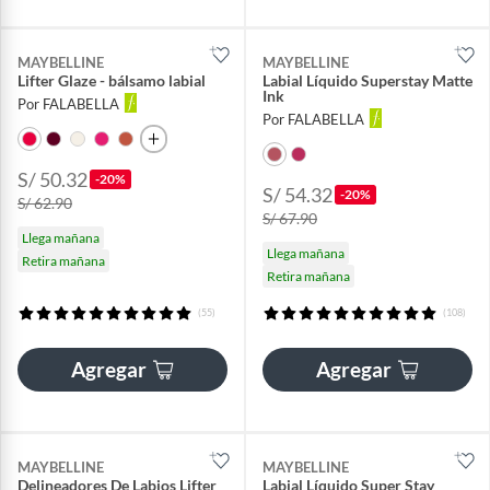
MAYBELLINE
MAYBELLINE
Lifter Glaze - bálsamo labial
Labial Líquido Superstay Matte
Ink
Por FALABELLA
Por FALABELLA
S/ 50.32
-20%
S/ 54.32
-20%
S/ 62.90
S/ 67.90
Llega mañana
Llega mañana
Retira mañana
Retira mañana
(55)
(108)
Agregar
Agregar
MAYBELLINE
MAYBELLINE
Delineadores De Labios Lifter
Labial Líquido Super Stay