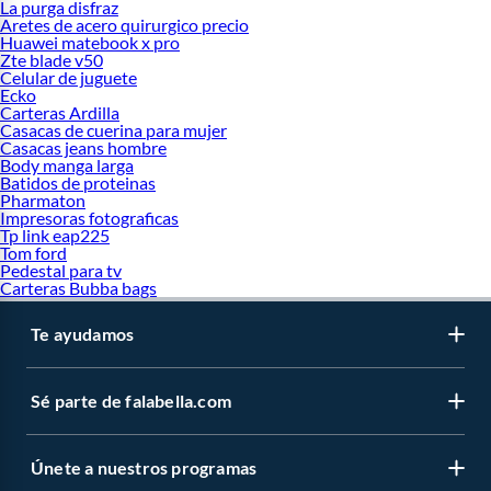
La purga disfraz
Aretes de acero quirurgico precio
Huawei matebook x pro
Zte blade v50
Celular de juguete
Ecko
Carteras Ardilla
Casacas de cuerina para mujer
Casacas jeans hombre
Body manga larga
Batidos de proteinas
Pharmaton
Impresoras fotograficas
Tp link eap225
Tom ford
Pedestal para tv
Carteras Bubba bags
Te ayudamos
Sé parte de falabella.com
Únete a nuestros programas