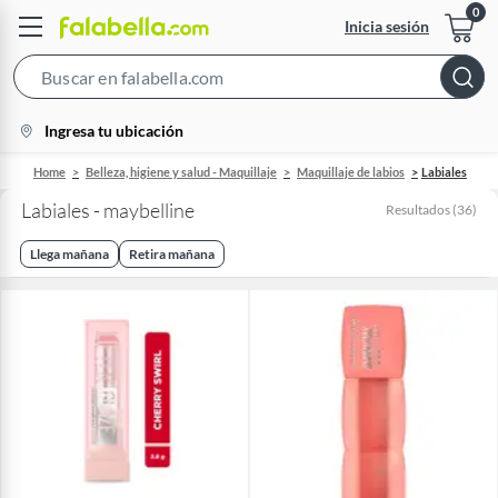
Inicia sesión
Search
Bar
location-
Ingresa tu ubicación
icon
Home
Belleza, higiene y salud - Maquillaje
Maquillaje de labios
Labiales
Labiales - maybelline
Resultados
(
36
)
Llega mañana
Retira mañana