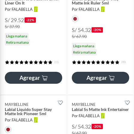
Liner On It
Matte Ink Ruler 5ml
Por FALABELLA
Por FALABELLA
S/ 29.52
-22%
S/ 37.90
S/ 54.32
-20%
Llega mañana
S/ 67.90
Retira mañana
Llega mañana
Retira mañana
(11)
(90)
Agregar
Agregar
MAYBELLINE
MAYBELLINE
Labial Líquido Super Stay
Labial Ss Matte Ink Entertainer
Matte Ink Pioneer 5ml
Por FALABELLA
Por FALABELLA
S/ 54.32
-20%
S/ 67.90