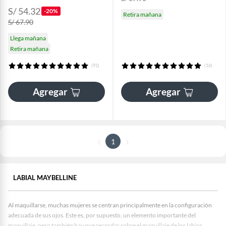
S/ 54.32
-20%
Retira mañana
S/ 67.90
Llega mañana
Retira mañana
(91)
(16)
Agregar
Agregar
1
LABIAL MAYBELLINE
Al maquillarse, muchas mujeres se centran principalmente en la configuración
adecuada de sus ojos. Este es, por supuesto, un elemento importante del
maquillaje
, pero también hay que recordar sobre el maquillaje de los labios.