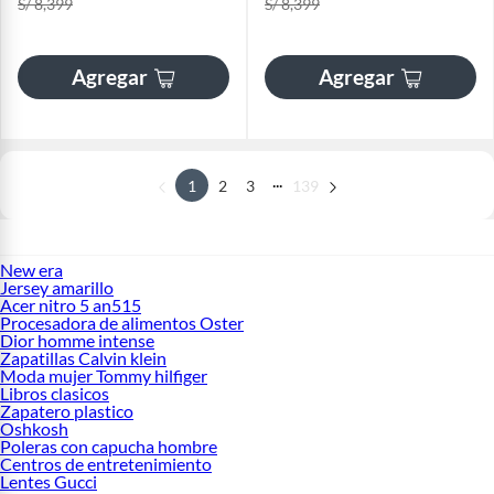
S/ 8,399
S/ 8,399
Agregar
Agregar
...
1
2
3
139
New era
Jersey amarillo
Acer nitro 5 an515
Procesadora de alimentos Oster
Dior homme intense
Zapatillas Calvin klein
Moda mujer Tommy hilfiger
Libros clasicos
Zapatero plastico
Oshkosh
Poleras con capucha hombre
Centros de entretenimiento
Lentes Gucci