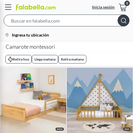
Inicia sesión
Search
Bar
location-
Ingresa tu ubicación
icon
Camarote montessori
Retira hoy
Llega mañana
Retira mañana