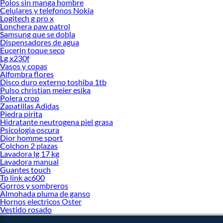
Polos sin manga hombre
Celulares y telefonos Nokia
Logitech g pro x
Lonchera paw patrol
Samsung que se dobla
Dispensadores de agua
Eucerin toque seco
Lg x230f
Vasos y copas
Alfombra flores
Disco duro externo toshiba 1tb
Pulso christian meier esika
Polera crop
Zapatillas Adidas
Piedra pirita
Hidratante neutrogena piel grasa
Psicologia oscura
Dior homme sport
Colchon 2 plazas
Lavadora lg 17 kg
Lavadora manual
Guantes touch
Tp link ac600
Gorros y sombreros
Almohada pluma de ganso
Hornos electricos Oster
Vestido rosado