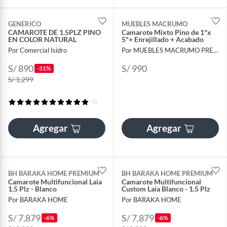
GENERICO
MUEBLES MACRUMO
CAMAROTE DE 1.5PLZ PINO
Camarote Mixto Pino de 1"x
EN COLOR NATURAL
5"+ Enrejillado + Acabado
Por Comercial Isidro
Por MUEBLES MACRUMO PREMIUN
S/ 890
S/ 990
-31%
S/ 1,299
(1)
Agregar
Agregar
BH BARAKA HOME PREMIUM
BH BARAKA HOME PREMIUM
Camarote Multifuncional Laia
Camarote Multifuncional
1.5 Plz - Blanco
Custom Laia Blanco - 1.5 Plz
Por BARAKA HOME
Por BARAKA HOME
S/ 7,879
S/ 7,879
-6%
-6%