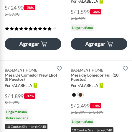
Por FALABELLA
S/ 24.90
-58%
S/ 1,599
-36%
S/ 59.90
S/ 2,499
Llega mañana
(9)
Agregar
Agregar
BASEMENT HOME
BASEMENT HOME
Mesa De Comedor New Eliot
Mesa de Comedor Fuji (10
(8 Puestos)
Puestos)
Por FALABELLA
Por FALABELLA
S/ 1,899
-37%
S/ 2,999
S/ 2,499
-14%
Llega mañana
S/ 2,899 - S/ 3,699
Retira mañana
Llega mañana
10 Cuotas Sin InterésCMR
10 Cuotas Sin InterésCMR