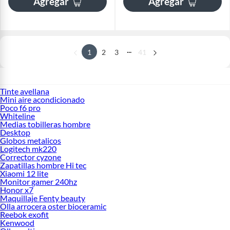
Agregar
Agregar
...
1
2
3
41
Tinte avellana
Mini aire acondicionado
Poco f6 pro
Whiteline
Medias tobilleras hombre
Desktop
Globos metalicos
Logitech mk220
Corrector cyzone
Zapatillas hombre Hi tec
Xiaomi 12 lite
Monitor gamer 240hz
Honor x7
Maquillaje Fenty beauty
Olla arrocera oster bioceramic
Reebok exofit
Kenwood