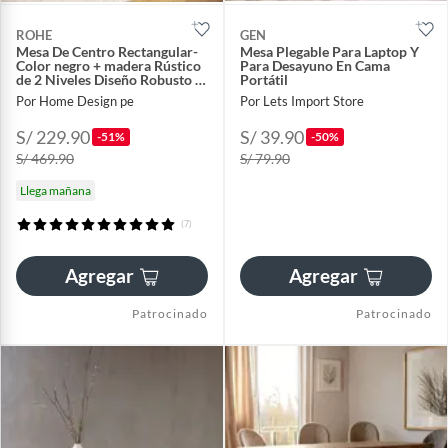
ROHE
GEN
Mesa De Centro Rectangular-
Mesa Plegable Para Laptop Y
Color negro + madera Rústico
Para Desayuno En Cama
de 2 Niveles Diseño Robusto y
Portátil
Fácil de Armar
Por Home Design pe
Por Lets Import Store
S/ 229.90
S/ 39.90
-51%
-50%
S/ 469.90
S/ 79.90
Llega mañana
(7)
Agregar
Agregar
Patrocinado
Patrocinado