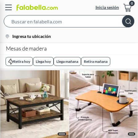
Inicia sesión
Search
Bar
location-
Ingresa tu ubicación
icon
Mesas de madera
Retira hoy
Llega hoy
Llega mañana
Retira mañana