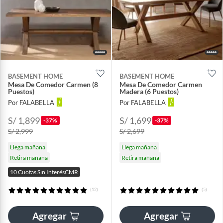
BASEMENT HOME
BASEMENT HOME
Mesa De Comedor Carmen (8
Mesa De Comedor Carmen
Puestos)
Madera (6 Puestos)
Por FALABELLA
Por FALABELLA
S/ 1,899
S/ 1,699
-37%
-37%
S/ 2,999
S/ 2,699
Llega mañana
Llega mañana
Retira mañana
Retira mañana
10 Cuotas Sin InterésCMR
(12)
(5)
Agregar
Agregar