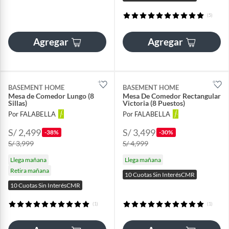
(5)
Agregar
Agregar
BASEMENT HOME
BASEMENT HOME
Mesa de Comedor Lungo (8
Mesa De Comedor Rectangular
Sillas)
Victoria (8 Puestos)
Por FALABELLA
Por FALABELLA
S/ 2,499
S/ 3,499
-38%
-30%
S/ 3,999
S/ 4,999
Llega mañana
Llega mañana
Retira mañana
10 Cuotas Sin InterésCMR
10 Cuotas Sin InterésCMR
(1)
(1)