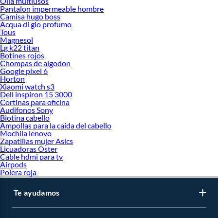
Olla multiusos
Pantalon impermeable hombre
Camisa hugo boss
Acqua di gio profumo
Tous
Magnesol
Lg k22 titan
Botines rojos
Chompas de algodon
Google pixel 6
Horton
Xiaomi watch s3
Dell inspiron 15 3000
Cortinas para oficina
Audifonos Sony
Biotina cabello
Ampollas para la caida del cabello
Mochila lenovo
Zapatillas mujer Asics
Licuadoras Oster
Cable hdmi para tv
Airpods
Polera roja
Te ayudamos