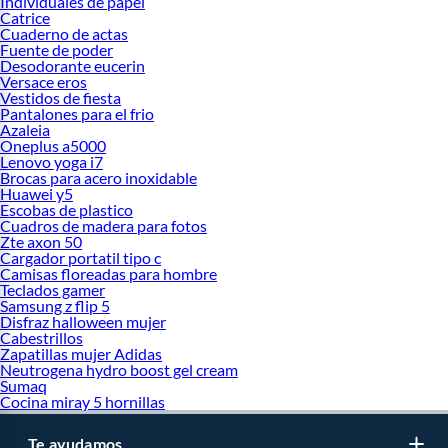
Individuales de papel
Catrice
Cuaderno de actas
Fuente de poder
Desodorante eucerin
Versace eros
Vestidos de fiesta
Pantalones para el frio
Azaleia
Oneplus a5000
Lenovo yoga i7
Brocas para acero inoxidable
Huawei y5
Escobas de plastico
Cuadros de madera para fotos
Zte axon 50
Cargador portatil tipo c
Camisas floreadas para hombre
Teclados gamer
Samsung z flip 5
Disfraz halloween mujer
Cabestrillos
Zapatillas mujer Adidas
Neutrogena hydro boost gel cream
Sumaq
Cocina miray 5 hornillas
Te ayudamos