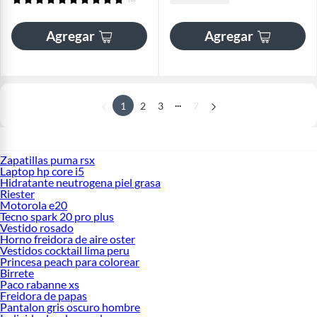
Agregar
Agregar
...
1
2
3
7
Zapatillas puma rsx
Laptop hp core i5
Hidratante neutrogena piel grasa
Riester
Motorola e20
Tecno spark 20 pro plus
Vestido rosado
Horno freidora de aire oster
Vestidos cocktail lima peru
Princesa peach para colorear
Birrete
Paco rabanne xs
Freidora de papas
Pantalon gris oscuro hombre