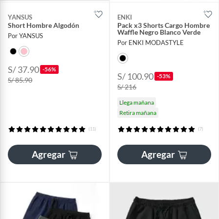
YANSUS
ENKI
Short Hombre Algodón
Pack x3 Shorts Cargo Hombre
Waffle Negro Blanco Verde
Por YANSUS
Por ENKI MODASTYLE
S/ 37.90
-56%
S/ 100.90
-53%
S/ 85.90
S/ 216
Llega mañana
Retira mañana
(11)
(7)
Agregar
Agregar