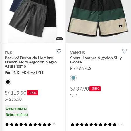
ENKI
YANSUS
Pack x3 Bermuda Hombre
Short Hombre Algodon Silly
French Terry Algodón Negro
Goose
Azul Plomo
Por YANSUS
Por ENKI MODASTYLE
S/ 37.90
-58%
S/ 119.90
-53%
S/ 90
S/ 256.50
Llega mañana
Retira mañana
(5)
(12)