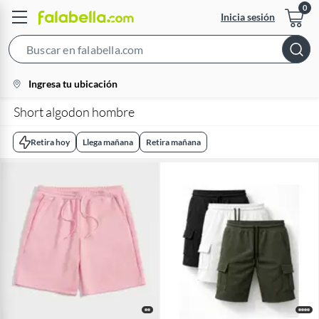
Inicia sesión
Search
Bar
location-
Ingresa tu ubicación
icon
Short algodon hombre
Retira hoy
Llega mañana
Retira mañana