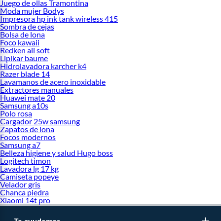
Juego de ollas Tramontina
Moda mujer Bodys
Impresora hp ink tank wireless 415
Sombra de cejas
Bolsa de lona
Foco kawaii
Redken all soft
Lipikar baume
Hidrolavadora karcher k4
Razer blade 14
Lavamanos de acero inoxidable
Extractores manuales
Huawei mate 20
Samsung a10s
Polo rosa
Cargador 25w samsung
Zapatos de lona
Focos modernos
Samsung a7
Belleza higiene y salud Hugo boss
Logitech timon
Lavadora lg 17 kg
Camiseta popeye
Velador gris
Chanca piedra
Xiaomi 14t pro
Te ayudamos