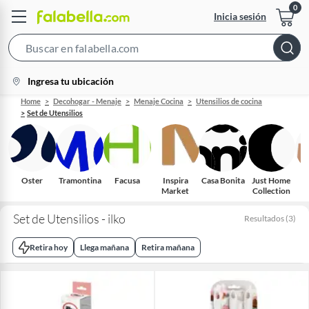
Inicia sesión
Search
Bar
location-
Ingresa tu ubicación
icon
Home
Decohogar - Menaje
Menaje Cocina
Utensilios de cocina
Set de Utensilios
Oster
Tramontina
Facusa
Inspira
Casa Bonita
Just Home
F
Market
Collection
Set de Utensilios - ilko
Resultados
(
3
)
Retira hoy
Llega mañana
Retira mañana