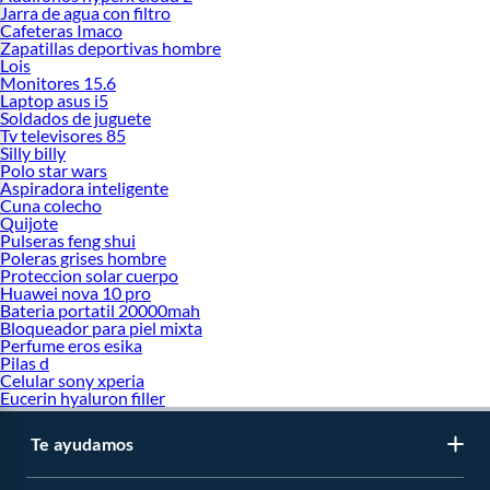
Jarra de agua con filtro
Cafeteras Imaco
Zapatillas deportivas hombre
Lois
Monitores 15.6
Laptop asus i5
Soldados de juguete
Tv televisores 85
Silly billy
Polo star wars
Aspiradora inteligente
Cuna colecho
Quijote
Pulseras feng shui
Poleras grises hombre
Proteccion solar cuerpo
Huawei nova 10 pro
Bateria portatil 20000mah
Bloqueador para piel mixta
Perfume eros esika
Pilas d
Celular sony xperia
Eucerin hyaluron filler
Te ayudamos