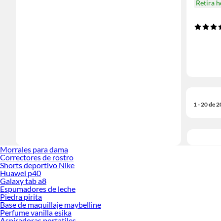
Retira 
1 - 20 de 
Morrales para dama
Correctores de rostro
Shorts deportivo Nike
Huawei p40
Galaxy tab a8
Espumadores de leche
Piedra pirita
Base de maquillaje maybelline
Perfume vanilla esika
Aspiradoras portatiles