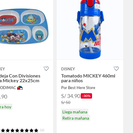
NEY
DISNEY
eja Con Divisiones
Tomatodo MICKEY 460ml
a Mickey 22x25cm
para niños
 SODIMAC
Por Best Here Store
S/ 34.90
6.90
-30%
S/ 50
ra hoy
Llega mañana
Retira mañana
(6)