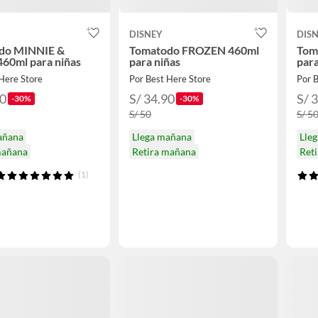
DISNEY
DIS
do MINNIE &
Tomatodo FROZEN 460ml
Tom
60ml para niñas
para niñas
para
Here Store
Por Best Here Store
Por B
90
S/ 34.90
S/ 
-30%
-30%
S/ 50
S/ 5
añana
Llega mañana
Lle
mañana
Retira mañana
Ret
(1)