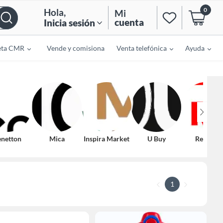
0
Hola
,
Mi
cuenta
Inicia sesión
eta CMR
Vende y comisiona
Venta telefónica
Ayuda
netton
Mica
Inspira Market
U Buy
Record
1