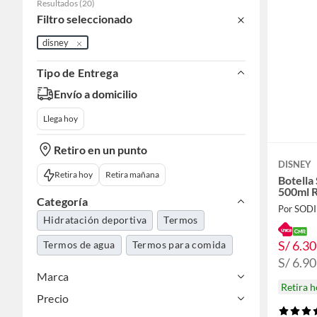
Resultados
(
20
)
Filtro seleccionado
disney
Tipo de Entrega
Envío a domicilio
Llega hoy
Retiro en un punto
DISNEY
Retira hoy
Retira mañana
Botella
500ml 
Categoría
Por SOD
Hidratación deportiva
Termos
S/ 6.30
Termos de agua
Termos para comida
S/ 6.90
Marca
Retira 
Precio