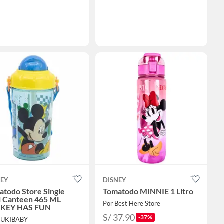
NEY
DISNEY
atodo Store Single
Tomatodo MINNIE 1 Litro
l Canteen 465 ML
Por Best Here Store
KEY HAS FUN
S/ 37.90
-37%
TUKIBABY