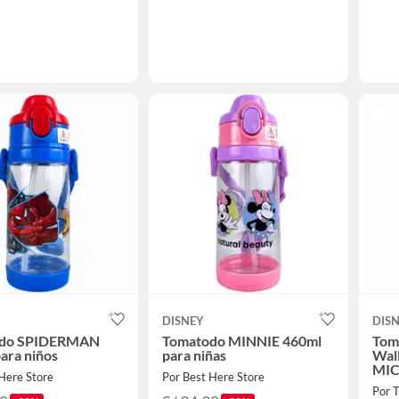
DISNEY
DIS
odo SPIDERMAN
Tomatodo MINNIE 460ml
Tom
ara niños
para niñas
Wal
MIC
Here Store
Por Best Here Store
Por 