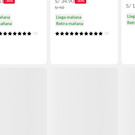
90
S/ 34.90
-30%
-30%
S/ 
S/ 50
Lle
añana
Llega mañana
Ret
mañana
Retira mañana
(1)
(2)