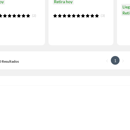
hoy
Retira hoy
Lle
Ret
(2)
(3)
1
20 Resultados