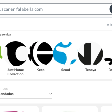
Search
Bar
Tarj
ra comida
Just Home
Keep
Scool
Tenaya
Be
Collection
r por
:
endados