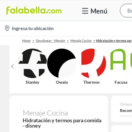
Menú
location-
Ingresa tu ubicación
icon
Home
Decohogar - Menaje
Menaje Cocina
Hidratación y termos pa
Stanley
Owala
Thermos
Facusa
Ordena
Recom
Menaje Cocina
Hidratación y termos para comida
- disney