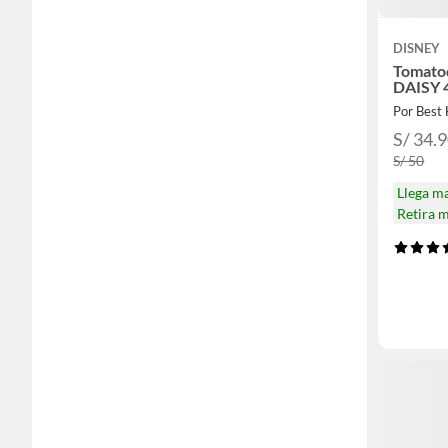
DISNEY
Tomato
DAISY 4
Por Best 
S/ 34.
S/ 50
Llega m
Retira 