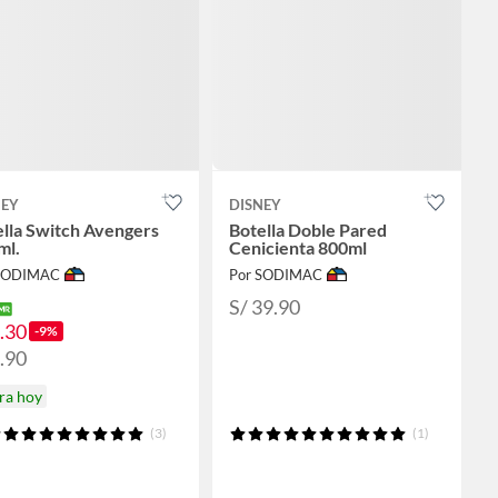
NEY
DISNEY
lla Switch Avengers
Botella Doble Pared
ml.
Cenicienta 800ml
 SODIMAC
Por SODIMAC
S/ 39.90
6.30
-9%
6.90
ra hoy
(3)
(1)