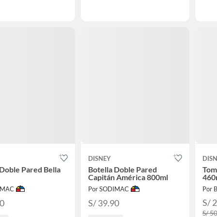
DISNEY
DIS
 Doble Pared Bella
Botella Doble Pared
Tom
Capitán América 800ml
460m
IMAC
Por SODIMAC
Por B
S/ 
90
S/ 39.90
S/ 5