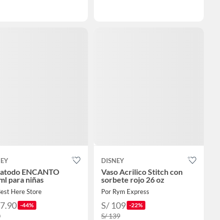
NEY
DISNEY
atodo ENCANTO
Vaso Acrilico Stitch con
l para niñas
sorbete rojo 26 oz
est Here Store
Por Rym Express
27.90
S/ 109
-44%
-22%
0
S/ 139