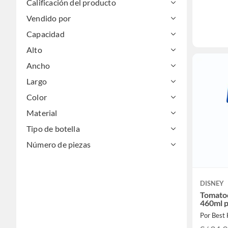
Calificación del producto
Vendido por
Capacidad
Alto
Ancho
Largo
Color
Material
Tipo de botella
Número de piezas
DISNEY
Tomat
460ml p
Por Best 