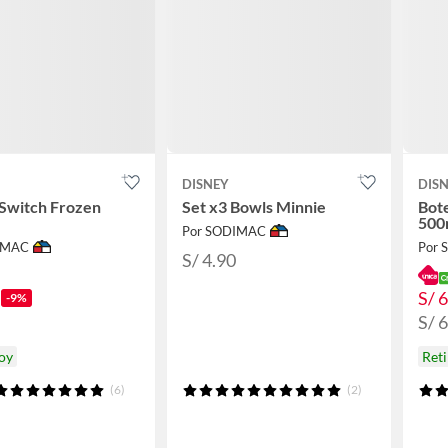
DISNEY
DIS
 Switch Frozen
Set x3 Bowls Minnie
Bote
500
Por SODIMAC
IMAC
Por
S/ 4.90
S/ 
-9%
S/ 
hoy
Reti
(6)
(2)