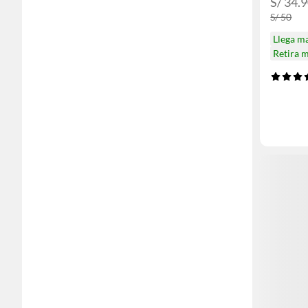
S/ 34.
S/ 50
Llega m
Retira 