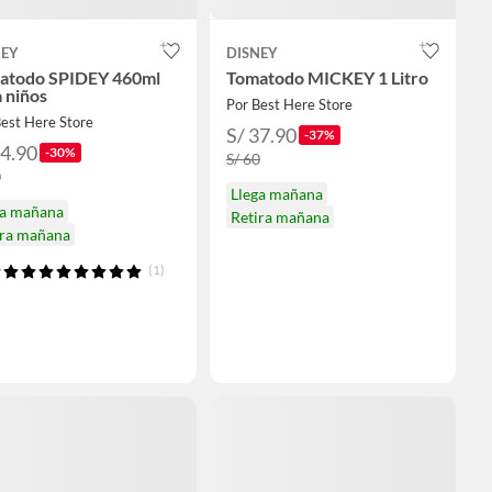
NEY
DISNEY
atodo SPIDEY 460ml
Tomatodo MICKEY 1 Litro
 niños
Por Best Here Store
est Here Store
S/ 37.90
-37%
34.90
-30%
S/ 60
0
Llega mañana
ga mañana
Retira mañana
ira mañana
(1)