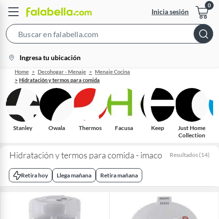
Inicia sesión
Search
Bar
location-
Ingresa tu ubicación
icon
Home
Decohogar - Menaje
Menaje Cocina
Hidratación y termos para comida
Stanley
Owala
Thermos
Facusa
Keep
Just Home
Collection
Hidratación y termos para comida - imaco
Resultados
(
14
)
Retira hoy
Llega mañana
Retira mañana