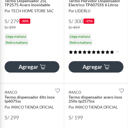
Termo Dispensador 25L
Termo Hervidor Dispensador
TP2575 Acero Inoxidable
Electrico TP6075SS 6 Litros
Por TECH HOME STORE SAC
Por LIDERLU
S/ 279
S/ 300
-30%
-35%
S/ 399
S/ 459
Llega mañana
Llega mañana
Retira mañana
Retira mañana
(1)
Agregar
Agregar
IMACO
IMACO
Termo dispensador 6lts inox
Termo dispensador acero inox
tp6075ss
25lts tp2575ss
Por IMACO TIENDA OFICIAL
Por IMACO TIENDA OFICIAL
S/ 299
S/ 199