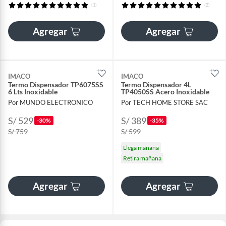
(1)
(2)
Agregar
Agregar
IMACO
IMACO
Termo Dispensador TP6075SS
Termo Dispensador 4L
6 Lts Inoxidable
TP4050SS Acero Inoxidable
Por MUNDO ELECTRONICO
Por TECH HOME STORE SAC
S/ 529
S/ 389
-30%
-35%
S/ 759
S/ 599
Llega mañana
Retira mañana
Agregar
Agregar