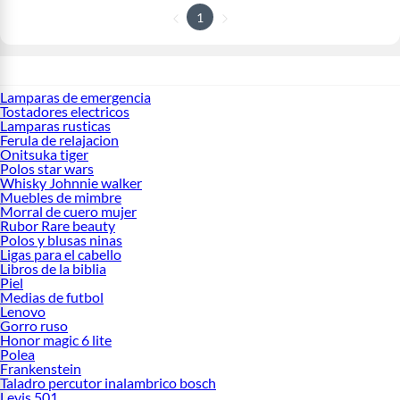
1
Lamparas de emergencia
Tostadores electricos
Lamparas rusticas
Ferula de relajacion
Onitsuka tiger
Polos star wars
Whisky Johnnie walker
Muebles de mimbre
Morral de cuero mujer
Rubor Rare beauty
Polos y blusas ninas
Ligas para el cabello
Libros de la biblia
Piel
Medias de futbol
Lenovo
Gorro ruso
Honor magic 6 lite
Polea
Frankenstein
Taladro percutor inalambrico bosch
Levis 501