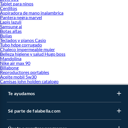
Tablet para ninos
Cerditos
Aspiradora de mano inalambrica
Pantera negra marvel
Lapis lazuli
Samsung ai
Botas altas
Bujias
Teclados y pianos Casio
Tubo hdpe corrugado
Chaleco impermeable mujer
Belleza higiene y salud Hugo boss
Mandolina
Nike air max 90
Billabong
Reproductores portables
Aceite mobil 5w30
Camisas john holden catalogo
Te ayudamos
Sé parte de falabella.com