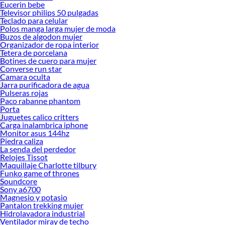
Eucerin bebe
Televisor philips 50 pulgadas
Teclado para celular
Polos manga larga mujer de moda
Buzos de algodon mujer
Organizador de ropa interior
Tetera de porcelana
Botines de cuero para mujer
Converse run star
Camara oculta
Jarra purificadora de agua
Pulseras rojas
Paco rabanne phantom
Porta
Juguetes calico critters
Carga inalambrica iphone
Monitor asus 144hz
Piedra caliza
La senda del perdedor
Relojes Tissot
Maquillaje Charlotte tilbury
Funko game of thrones
Soundcore
Sony a6700
Magnesio y potasio
Pantalon trekking mujer
Hidrolavadora industrial
Ventilador miray de techo