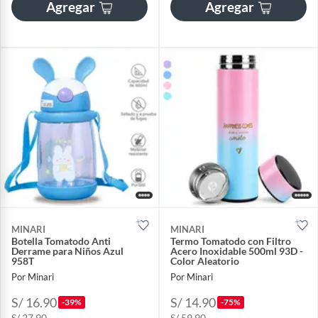
Agregar
Agregar
MINARI
MINARI
Botella Tomatodo Anti
Termo Tomatodo con Filtro
Derrame para Niños Azul
Acero Inoxidable 500ml 93D -
958T
Color Aleatorio
Por Minari
Por Minari
S/ 16.90
S/ 14.90
-39%
-75%
S/ 27.90
S/ 59.90