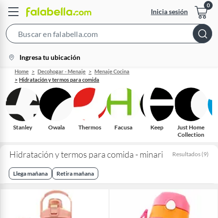
Inicia sesión
Search
Bar
location-
Ingresa tu ubicación
icon
Home
Decohogar - Menaje
Menaje Cocina
Hidratación y termos para comida
Stanley
Owala
Thermos
Facusa
Keep
Just Home
Collection
Hidratación y termos para comida - minari
Resultados
(
9
)
Llega mañana
Retira mañana