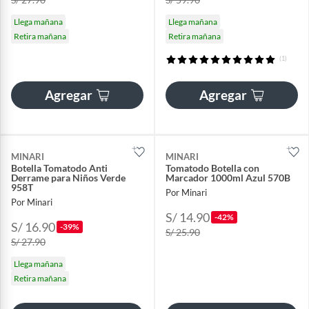
Llega mañana
Llega mañana
Retira mañana
Retira mañana
(1)
Agregar
Agregar
MINARI
MINARI
Botella Tomatodo Anti
Tomatodo Botella con
Derrame para Niños Verde
Marcador 1000ml Azul 570B
958T
Por Minari
Por Minari
S/ 14.90
-42%
S/ 16.90
-39%
S/ 25.90
S/ 27.90
Llega mañana
Retira mañana