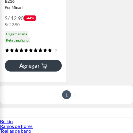
B216
Por Minari
S/ 12.90
-44%
S/ 22.90
Llega mañana
Retira mañana
(1)
Agregar
1
Belkin
Ramos de flores
Toallas de bano