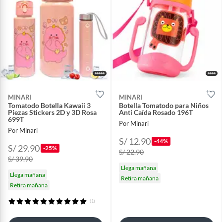
MINARI
MINARI
Tomatodo Botella Kawaii 3
Botella Tomatodo para Niños
Piezas Stickers 2D y 3D Rosa
Anti Caída Rosado 196T
699T
Por Minari
Por Minari
S/ 12.90
-44%
S/ 29.90
-25%
S/ 22.90
S/ 39.90
Llega mañana
Llega mañana
Retira mañana
Retira mañana
(1)