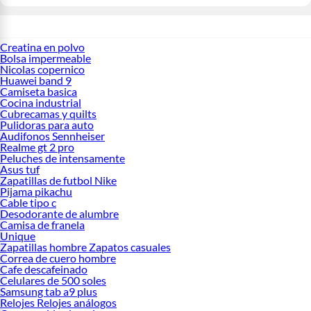
Creatina en polvo
Bolsa impermeable
Nicolas copernico
Huawei band 9
Camiseta basica
Cocina industrial
Cubrecamas y quilts
Pulidoras para auto
Audifonos Sennheiser
Realme gt 2 pro
Peluches de intensamente
Asus tuf
Zapatillas de futbol Nike
Pijama pikachu
Cable tipo c
Desodorante de alumbre
Camisa de franela
Unique
Zapatillas hombre Zapatos casuales
Correa de cuero hombre
Cafe descafeinado
Celulares de 500 soles
Samsung tab a9 plus
Relojes Relojes análogos