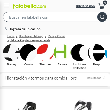
Inicia sesión
Search
Bar
location-
Ingresa tu ubicación
icon
Home
Decohogar - Menaje
Menaje Cocina
Hidratación y termos para comida
Stanley
Owala
Thermos
Facusa
Just Home
Keep
Collection
Hidratación y termos para comida - pro
Resultados
(
2
)