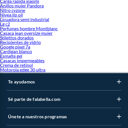
Carga rapida xiaomi
Anillos mujer Pandora
Nitro cyzone
Nivea lip oil
Licuadora semi industrial
Lg c2
Perfumes hombre Montblanc
Casaca jean oversize mujer
Stilettos dorados
Recipientes de vidrio
Google pixel 7a
Cardigan blanco
Esmalte gel
Casacas impermeables
Crema de retinol
Motorola edge 30 ultra
Te ayudamos
Sé parte de falabella.com
Únete a nuestros programas