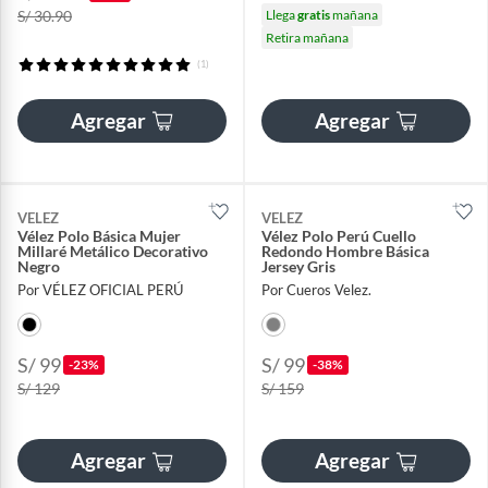
S/ 30.90
Llega
gratis
mañana
Retira mañana
(1)
Agregar
Agregar
VELEZ
VELEZ
Vélez Polo Básica Mujer
Vélez Polo Perú Cuello
Millaré Metálico Decorativo
Redondo Hombre Básica
Negro
Jersey Gris
Por VÉLEZ OFICIAL PERÚ
Por Cueros Velez.
S/ 99
S/ 99
-23%
-38%
S/ 129
S/ 159
Agregar
Agregar