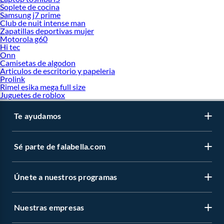
Soplete de cocina
Samsung j7 prime
Club de nuit intense man
Zapatillas deportivas mujer
Motorola g60
Hi tec
Onn
Camisetas de algodon
Articulos de escritorio y papeleria
Prolink
Rimel esika mega full size
Juguetes de roblox
Te ayudamos
Sé parte de falabella.com
Únete a nuestros programas
Nuestras empresas