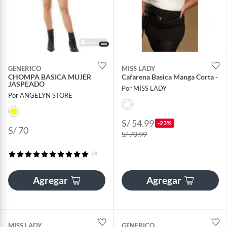
GENERICO
MISS LADY
CHOMPA BASICA MUJER
Cafarena Basica Manga Corta -
JASPEADO
Por MISS LADY
Por ANGELYN STORE
S/ 54.99
-23%
S/ 70
S/ 70.99
(3)
Agregar
Agregar
MISS LADY
GENERICO