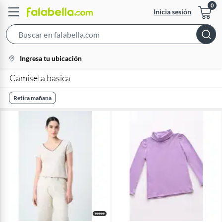
Inicia sesión
Search
Bar
location-
Ingresa tu ubicación
icon
Camiseta basica
Retira mañana