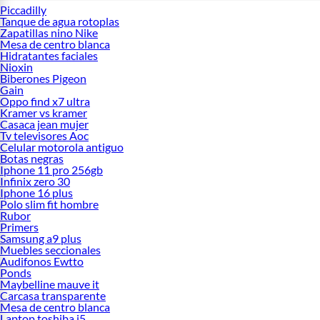
Piccadilly
Tanque de agua rotoplas
Zapatillas nino Nike
Mesa de centro blanca
Hidratantes faciales
Nioxin
Biberones Pigeon
Gain
Oppo find x7 ultra
Kramer vs kramer
Casaca jean mujer
Tv televisores Aoc
Celular motorola antiguo
Botas negras
Iphone 11 pro 256gb
Infinix zero 30
Iphone 16 plus
Polo slim fit hombre
Rubor
Primers
Samsung a9 plus
Muebles seccionales
Audifonos Ewtto
Ponds
Maybelline mauve it
Carcasa transparente
Mesa de centro blanca
Laptop toshiba i5