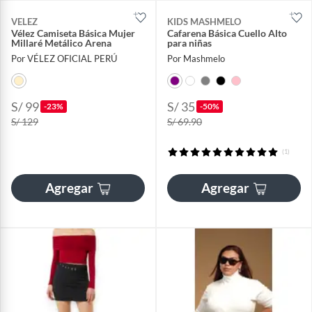
VELEZ
KIDS MASHMELO
Vélez Camiseta Básica Mujer
Cafarena Básica Cuello Alto
Millaré Metálico Arena
para niñas
Por VÉLEZ OFICIAL PERÚ
Por Mashmelo
S/ 99
S/ 35
-23%
-50%
S/ 129
S/ 69.90
(1)
Agregar
Agregar