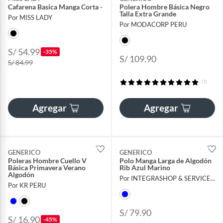
Cafarena Basica Manga Corta -
Polera Hombre Básica Negro
Talla Extra Grande
Por MISS LADY
Por MODACORP PERU
S/ 54.99
-35%
S/ 109.90
S/ 84.99
(1)
Agregar
Agregar
GENERICO
GENERICO
Poleras Hombre Cuello V
Polo Manga Larga de Algodón
Básica Primavera Verano
Rib Azul Marino
Algodón
Por INTEGRASHOP & SERVICE EIRL
Por KR PERU
S/ 79.90
S/ 16.90
-45%