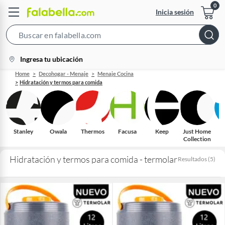
Inicia sesión
Search
Bar
location-
Ingresa tu ubicación
icon
Home
Decohogar - Menaje
Menaje Cocina
Hidratación y termos para comida
Stanley
Owala
Thermos
Facusa
Keep
Just Home
Collection
Hidratación y termos para comida - termolar
Resultados
(
5
)