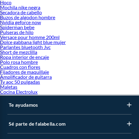
Hoco
Mochila nike negra
Secadora de cabello
Buzos de algodon hombre
Nvidia geforce now
Spiderman bebe
Pulseras de hilo
Versace pour homme 200ml
Dolce gabbana light blue mujer
Parlantes bluetooth Jvc
Short de mezclilla
Ropa interior de encaje
Polo rosa hombre
Cuadros con flores
Fijadores de maquillaje
Amplificador de guitarra
Tv aoc 50 pulgadas
Maletas
Cocina Electrolux
Te ayudamos
Sé parte de falabella.com