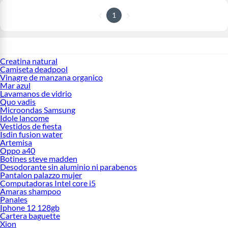
1
Creatina natural
Camiseta deadpool
Vinagre de manzana organico
Mar azul
Lavamanos de vidrio
Quo vadis
Microondas Samsung
Idole lancome
Vestidos de fiesta
Isdin fusion water
Artemisa
Oppo a40
Botines steve madden
Desodorante sin aluminio ni parabenos
Pantalon palazzo mujer
Computadoras Intel core i5
Amaras shampoo
Panales
Iphone 12 128gb
Cartera baguette
Xion