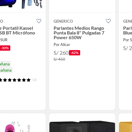
CO
GENERICO
GEN
e Portatil Kassel
Parlantes Medios Rango
Parl
SB BT Micrófono
Punta Bala 8" Pulgadas 7
Blu
Power 650W
ESUR
Por
Por Alicar
S/ 
-30%
S/ 260
-42%
S/ 450
añana
mañana
(3)