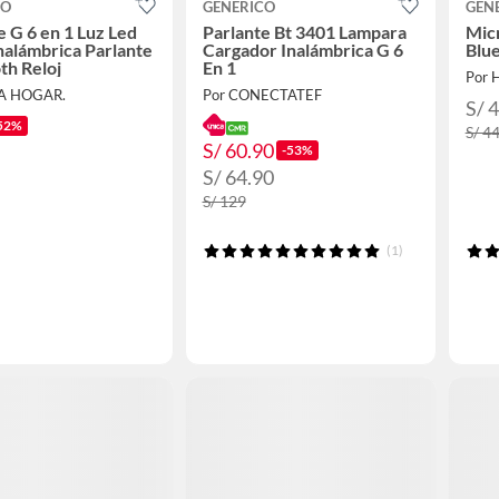
CO
GENERICO
GEN
e G 6 en 1 Luz Led
Parlante Bt 3401 Lampara
Mic
nalámbrica Parlante
Cargador Inalámbrica G 6
Blu
th Reloj
En 1
Por
EA HOGAR.
Por CONECTATEF
S/ 
52%
S/ 4
S/ 60.90
-53%
S/ 64.90
S/ 129
(1)