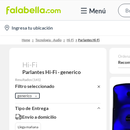
Menú
location-
Ingresa tu ubicación
icon
Home
Tecnología - Audio
Hi-Fi
Parlantes Hi-Fi
Ordena
Recom
Hi-Fi
Parlantes Hi-Fi - generico
Resultados
(
141
)
Filtro seleccionado
generico
Tipo de Entrega
Envío a domicilio
Llega mañana