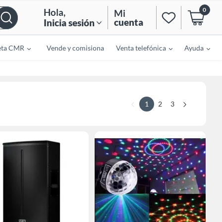
0
Hola
,
Mi
cuenta
Inicia sesión
eta CMR
Vende y comisiona
Venta telefónica
Ayuda
1
2
3