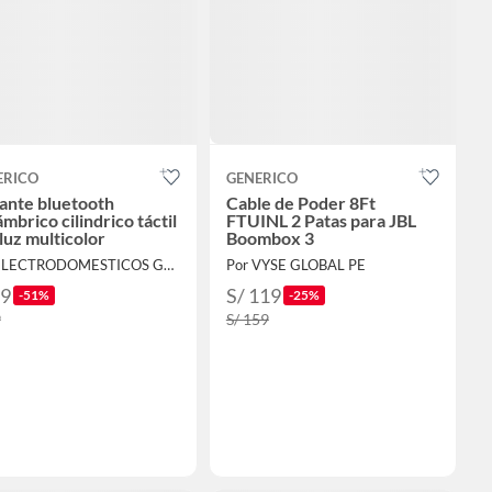
ERICO
GENERICO
ante bluetooth
Cable de Poder 8Ft
ámbrico cilindrico táctil
FTUINL 2 Patas para JBL
luz multicolor
Boombox 3
Por ELECTRODOMESTICOS GALEXA
Por VYSE GLOBAL PE
29
S/ 119
-51%
-25%
9
S/ 159