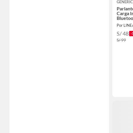
GENERI
Parlant
Carga I
Bluetoo
Por LIN
S/ 48
-
S/ 99