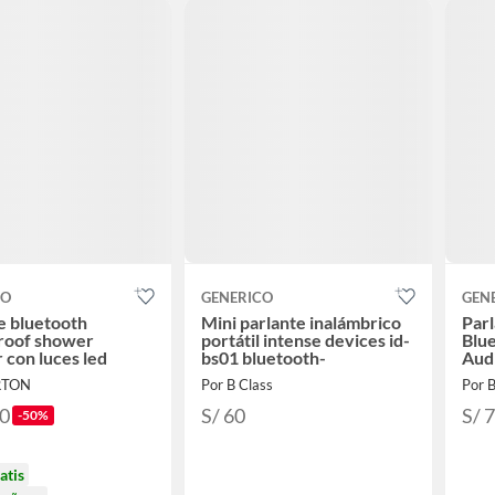
CO
GENERICO
GEN
e bluetooth
Mini parlante inalámbrico
Par
roof shower
portátil intense devices id-
Blue
 con luces led
bs01 bluetooth-
Aud
RTON
Por B Class
Por B
90
S/ 60
S/ 
-50%
atis