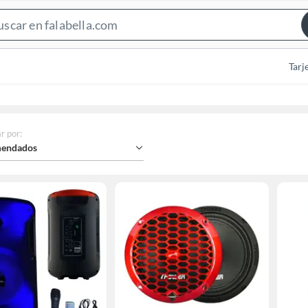
Search
Bar
Tarj
r por
:
endados