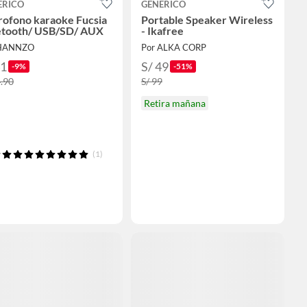
ERICO
GENERICO
rofono karaoke Fucsia
Portable Speaker Wireless
etooth/ USB/SD/ AUX
- Ikafree
 HANNZO
Por ALKA CORP
41
S/ 49
-9%
-51%
4.90
S/ 99
Retira mañana
(1)