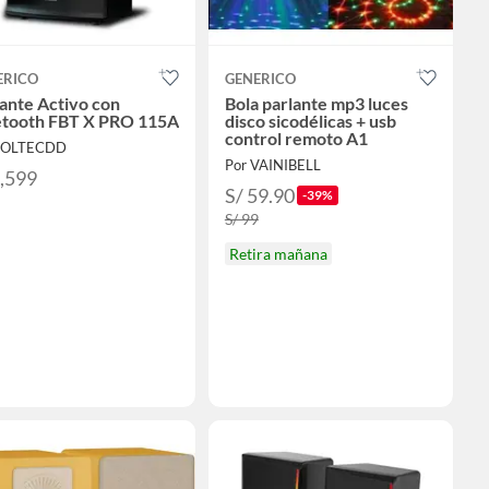
ERICO
GENERICO
ante Activo con
Bola parlante mp3 luces
etooth FBT X PRO 115A
disco sicodélicas + usb
control remoto A1
 SOLTECDD
Por VAINIBELL
2,599
S/ 59.90
-39%
S/ 99
Retira mañana