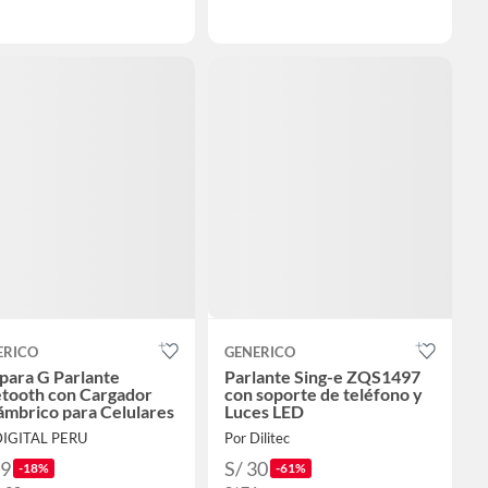
ERICO
GENERICO
para G Parlante
Parlante Sing-e ZQS1497
etooth con Cargador
con soporte de teléfono y
ámbrico para Celulares
Luces LED
DIGITAL PERU
Por Dilitec
49
S/ 30
-18%
-61%