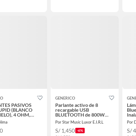
CO
GENERICO
GEN
NTES PASIVOS
Parlante activo de 8
Lám
UPID (BLANCO
recargable USB
Blu
ELO), 4 OHM,
BLUETOOTH de 800W
Inal
 DE 4-1/2"
FEUR PRO
olima
Por Star Music Luxor E.I.R.L
Por 
20
S/ 1,450
S/ 
-6%