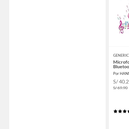
GENERI
Microfo
Blueto
Por HA
S/ 40.
S/ 69.90