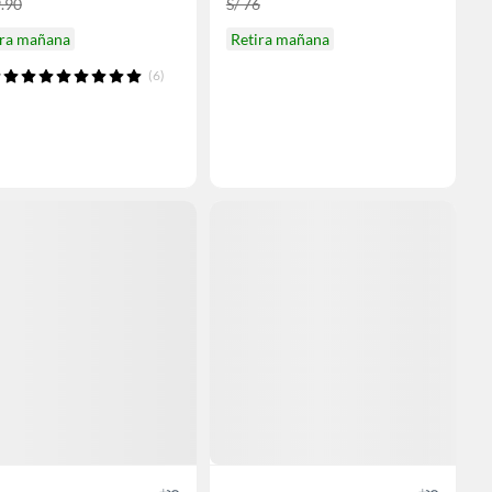
9.90
S/ 76
ira mañana
Retira mañana
(6)