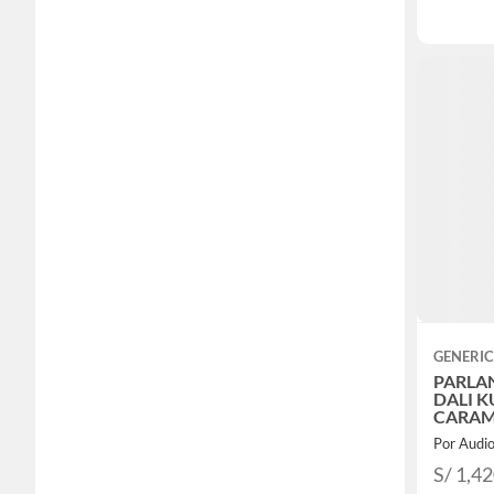
GENERI
PARLA
DALI K
CARAM
WOOFER
Por Audi
S/ 1,4