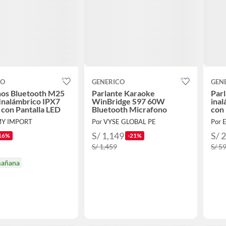
CO
GENERICO
GEN
nos Bluetooth M25
Parlante Karaoke
Parl
Inalámbrico IPX7
WinBridge S97 60W
inal
con Pantalla LED
Bluetooth Micrafono
con 
MY IMPORT
Por VYSE GLOBAL PE
S/ 1,149
S/ 
16%
-21%
S/ 1,459
S/ 5
mañana