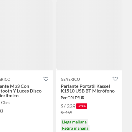
ERICO
GENERICO
lante Mp3 Con
Parlante Portatil Kassel
tooth Y Luces Disco
K1510 USB BT Micrófono
ioritmico
Por ORLESUR
 Class
S/ 339
-28%
70
S/ 469
Llega mañana
Retira mañana