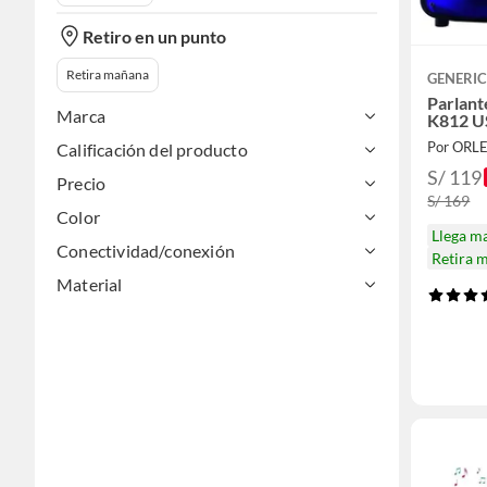
Retiro en un punto
Retira mañana
GENERI
Parlant
Marca
K812 U
Por ORL
Calificación del producto
S/ 119
Precio
S/ 169
Color
Llega m
Conectividad/conexión
Retira 
Material