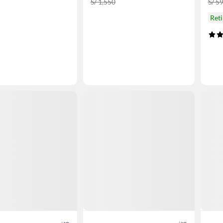
S/ 1,550
S/ 5
Ret