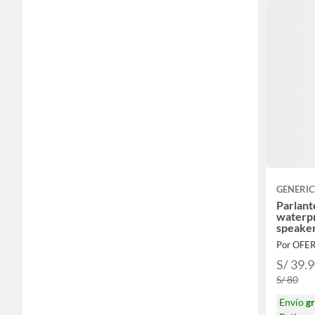
GENERI
Parlant
waterp
speaker
Por OFE
S/ 39.
S/ 80
Envío
gr