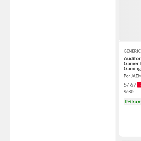
GENERI
Audífo
Gamer 
Gaming 
Por JAE
S/ 67
-
S/ 80
Retira 