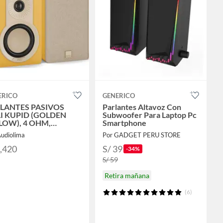
ERICO
GENERICO
LANTES PASIVOS
Parlantes Altavoz Con
I KUPID (GOLDEN
Subwoofer Para Laptop Pc
LOW), 4 OHM,
Smartphone
FER DE 4-1/2"
Audiolima
Por GADGET PERU STORE
1,420
S/ 39
-34%
S/ 59
Retira mañana
(6)