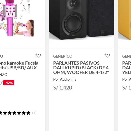
CO
GENERICO
GEN
no karaoke Fucsia
PARLANTES PASIVOS
PAR
oth/ USB/SD/ AUX
DALI KUPID (BLACK) DE 4
DAL
OHM, WOOFER DE 4-1/2"
YEL
NNZO
WOO
Por Audiolima
Por 
27
-42%
S/ 1,420
S/ 
(1)