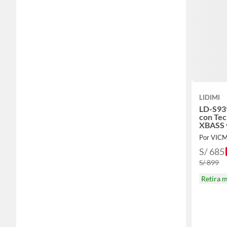
LIDIMI
LD-S93
con Tec
XBASS 
Por VIC
S/ 685
S/ 899
Retira 