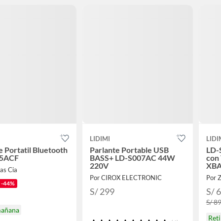
LIDIMI
LIDI
e Portatil Bluetooth
Parlante Portable USB
LD-
05ACF
BASS+ LD-S007AC 44W
con 
220V
XBA
as Cia
Por CIROX ELECTRONIC
Por 
-44%
S/ 299
S/ 
S/ 8
mañana
Ret