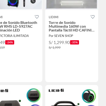
MI
LIDIMI
e de Sonido Bluetooth
Torre de Sonido
W RMS LD-S927AC
Multimedia 160W con
minación LED
Pantalla Táctil HD CAFINI
C-S992P Android Wi-Fi y
VICTORIA ILIMITADA
Por SEVEN SHOP
Bluetooth
849
S/ 1,299.90
-24%
-35%
,119
S/ 1,999