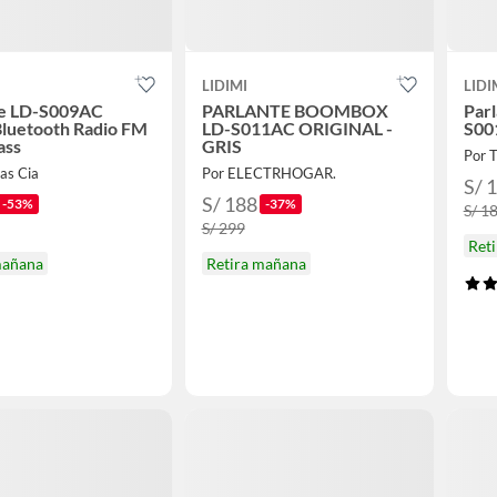
LIDIMI
LIDI
te LD-S009AC
PARLANTE BOOMBOX
Parl
luetooth Radio FM
LD-S011AC ORIGINAL -
S00
ass
GRIS
Por T
as Cia
Por ELECTRHOGAR.
S/ 
S/ 188
-53%
-37%
S/ 1
S/ 299
Ret
mañana
Retira mañana