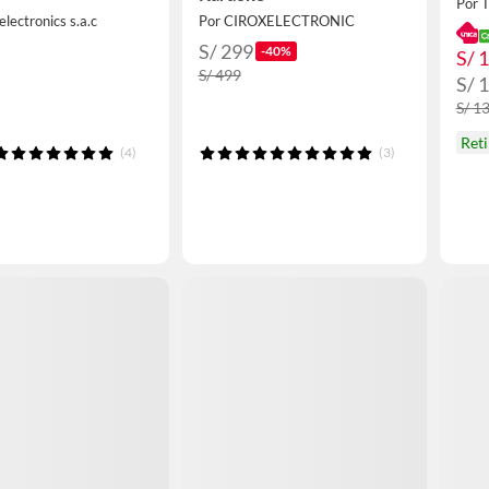
Por
electronics s.a.c
Por CIROXELECTRONIC
S/ 299
-40%
S/ 
S/ 499
S/ 
S/ 1
Ret
(4)
(3)