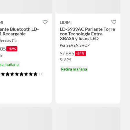
MI
LIDIMI
ante Bluetooth LD-
LD-S939AC Parlante Torre
1 Recargable
con Tecnología Extra
XBASS y luces LED
iendas Cia
Por SEVEN SHOP
105
-42%
S/ 685
-24%
82
S/ 899
ira mañana
Retira mañana
(1)