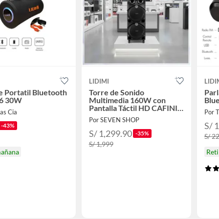
LIDIMI
LIDI
e Portatil Bluetooth
Torre de Sonido
Parl
6 30W
Multimedia 160W con
Blu
Pantalla Táctil HD CAFINI
as Cia
Por T
C-S992P Android Wi-Fi y
Por SEVEN SHOP
Bluetooth
S/ 
-43%
S/ 1,299.90
-35%
S/ 2
S/ 1,999
mañana
Ret