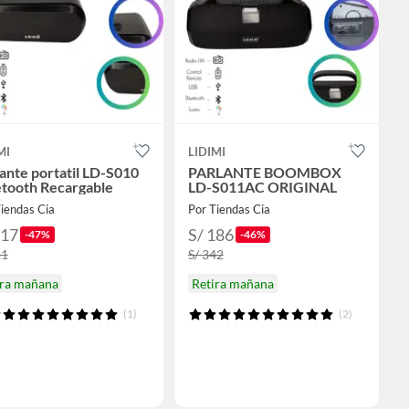
MI
LIDIMI
ante portatil LD-S010
PARLANTE BOOMBOX
etooth Recargable
LD-S011AC ORIGINAL
iendas Cia
Por Tiendas Cia
117
S/ 186
-47%
-46%
21
S/ 342
ira mañana
Retira mañana
(1)
(2)