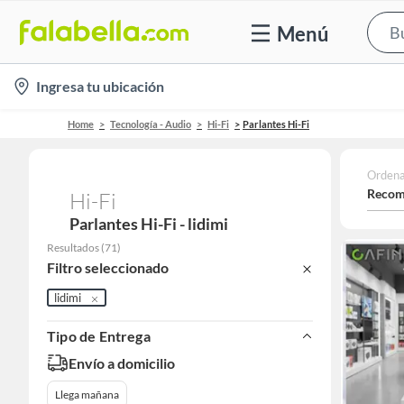
Menú
location-
Ingresa tu ubicación
icon
Home
Tecnología - Audio
Hi-Fi
Parlantes Hi-Fi
Ordena
Recom
Hi-Fi
Parlantes Hi-Fi - lidimi
Resultados
(
71
)
Filtro seleccionado
lidimi
Tipo de Entrega
Envío a domicilio
Llega mañana