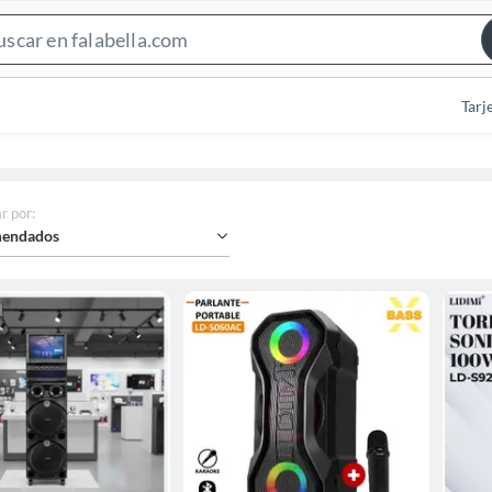
Search
Bar
Tarj
r por
:
endados