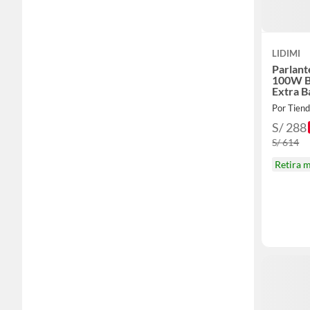
LIDIMI
Parlan
100W B
Extra B
Por Tiend
S/ 288
S/ 614
Retira 