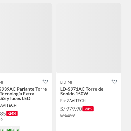
MI
LIDIMI
S939AC Parlante Torre
LD-S971AC Torre de
Tecnología Extra
Sonido 150W
SS y luces LED
Por ZAVITECH
ZAVITECH
S/ 979.90
-25%
685
-24%
S/ 1,299
99
ira mañana