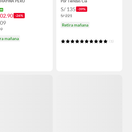
 THAYWA PERU
Por Tiendas Cia
S/ 135
-39%
102.90
S/ 221
-26%
109
Retira mañana
39
ira mañana
(1)