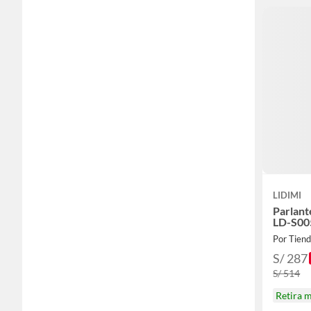
LIDIMI
Parlant
LD-S0
Por Tiend
S/ 287
S/ 514
Retira 