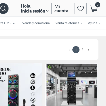
0
Hola
,
Mi
cuenta
Inicia sesión
eta CMR
Vende y comisiona
Venta telefónica
Ayuda
1
2