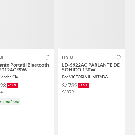
MI
LIDIMI
ante Portatil Bluetooth
LD-S922AC PARLANTE DE
S012AC 90W
SONIDO 130W
iendas Cia
Por VICTORIA ILIMITADA
328
S/ 739
-42%
-16%
64
S/ 879
ira mañana