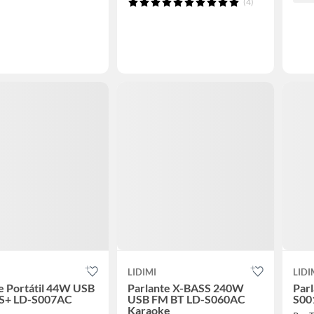
(4)
LIDIMI
LIDI
e Portátil 44W USB
Parlante X-BASS 240W
Parl
S+ LD-S007AC
USB FM BT LD-S060AC
S001
Karaoke