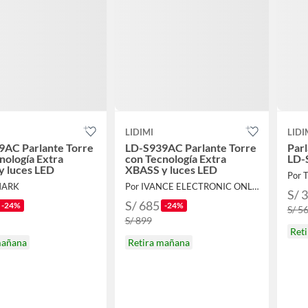
LIDIMI
LIDI
9AC Parlante Torre
LD-S939AC Parlante Torre
Parl
nología Extra
con Tecnología Extra
LD-
y luces LED
XBASS y luces LED
Por T
MARK
Por IVANCE ELECTRONIC ONLINE
S/ 
S/ 685
-24%
-24%
S/ 5
S/ 899
Ret
mañana
Retira mañana