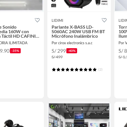
LIDIMI
LIDI
e Sonido
Parlante X-BASS LD-
Torr
edia 160W con
S060AC 240W USB FM BT
100
a Táctil HD CAFINI
Micrófono Inalámbrico
Ilu
 Android Wi-Fi y
TORIA ILIMITADA
Por cirox electronics s.a.c
Por 
oth
99.90
S/ 299
S/ 
-35%
-40%
S/ 499
S/ 1
(2)