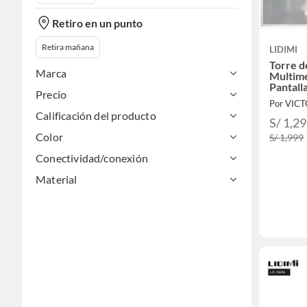
Retiro en un punto
Retira mañana
LIDIMI
Torre d
Marca
Multim
Pantall
Precio
C-S992P
Por VIC
Blueto
Calificación del producto
S/ 1,2
Color
S/ 1,999
Conectividad/conexión
Material