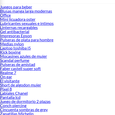
Juegos para beber
Blusas manga larga modernas
Office
Mini licuadora oster
Lubricantes sexuales e intimos
Linternas recargables
Gel antibacterial
Impresoras Epson
Pulseras de plata para hombre
Medias nylon
Laptop toshiba i5
Kick boxing
Mocasines azules de mujer
Scandal perfume
Pulseras de amistad
Faber castell super soft
Realme 7
On ear
El visitante
Short de algodon mujer
Pixel 8
Labiales Chanel
Pantalla lcd
Juego de dormitorio 2 plazas
Conch piercing
Cincuenta sombras de grey
Zapatillas Michelin