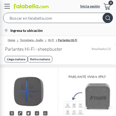
Inicia sesión
Search
Bar
location-
Ingresa tu ubicación
icon
Home
Tecnología - Audio
Hi-Fi
Parlantes Hi-Fi
Parlantes Hi-Fi - sheepbuster
Resultados
(
2
)
Llega mañana
Retira mañana