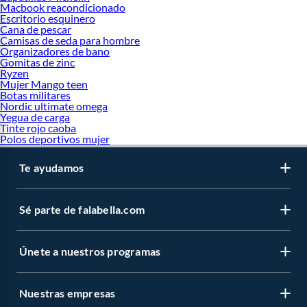
Macbook reacondicionado
Escritorio esquinero
Cana de pescar
Camisas de seda para hombre
Organizadores de bano
Gomitas de zinc
Ryzen
Mujer Mango teen
Botas militares
Nordic ultimate omega
Yegua de carga
Tinte rojo caoba
Polos deportivos mujer
Te ayudamos
Sé parte de falabella.com
Únete a nuestros programas
Nuestras empresas