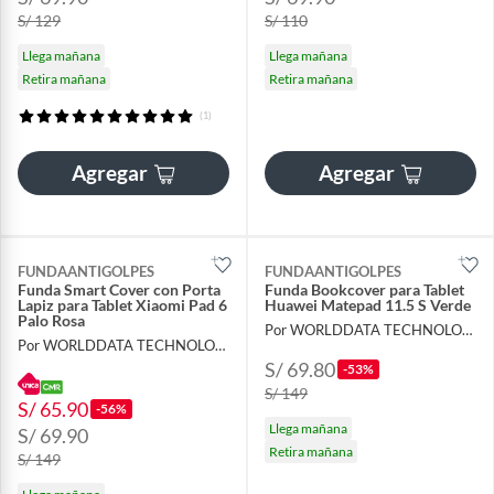
S/ 129
S/ 110
Llega mañana
Llega mañana
Retira mañana
Retira mañana
(1)
Agregar
Agregar
FUNDAANTIGOLPES
FUNDAANTIGOLPES
Funda Smart Cover con Porta
Funda Bookcover para Tablet
Lapiz para Tablet Xiaomi Pad 6
Huawei Matepad 11.5 S Verde
Palo Rosa
Por WORLDDATA TECHNOLOGY S.A.C
Por WORLDDATA TECHNOLOGY S.A.C
S/ 69.80
-53%
S/ 149
S/ 65.90
-56%
Llega mañana
S/ 69.90
Retira mañana
S/ 149