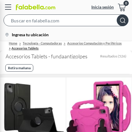
Inicia sesión
Search
Bar
location-
Ingresa tu ubicación
icon
Home
Tecnología - Computadoras
Accesorios Computación y Periféricos
Accesorios Tablets
Accesorios Tablets - fundaantigolpes
Resultados
(
526
)
Retira mañana