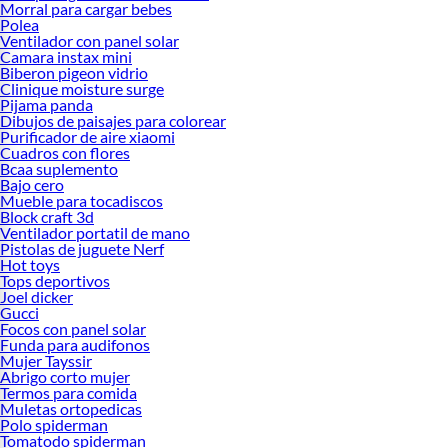
Morral para cargar bebes
Polea
Ventilador con panel solar
Camara instax mini
Biberon pigeon vidrio
Clinique moisture surge
Pijama panda
Dibujos de paisajes para colorear
Purificador de aire xiaomi
Cuadros con flores
Bcaa suplemento
Bajo cero
Mueble para tocadiscos
Block craft 3d
Ventilador portatil de mano
Pistolas de juguete Nerf
Hot toys
Tops deportivos
Joel dicker
Gucci
Focos con panel solar
Funda para audifonos
Mujer Tayssir
Abrigo corto mujer
Termos para comida
Muletas ortopedicas
Polo spiderman
Tomatodo spiderman