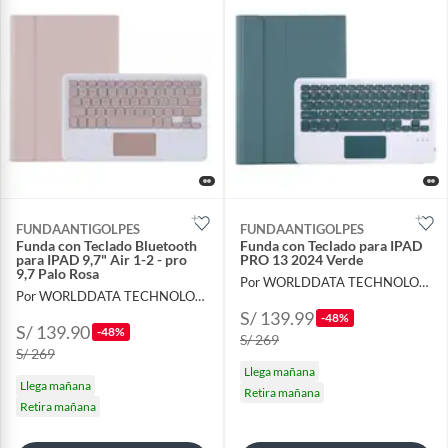
FUNDAANTIGOLPES
FUNDAANTIGOLPES
Funda con Teclado Bluetooth
Funda con Teclado para IPAD
para IPAD 9,7" Air 1-2 - pro
PRO 13 2024 Verde
9,7 Palo Rosa
Por WORLDDATA TECHNOLOGY S.A.C
Por WORLDDATA TECHNOLOGY S.A.C
S/ 139.99
-48%
S/ 139.90
-48%
S/ 269
S/ 269
Llega mañana
Llega mañana
Retira mañana
Retira mañana