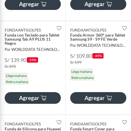
Agregar
Agregar
FUNDAANTIGOLPES
FUNDAANTIGOLPES
Funda con Teclado para Tablet
Funda Armor 360° para Tablet
Samsung Tab A9 PLUS 11
Samsung S9 - S9 FE Verde
Negro
Por WORLDDATA TECHNOLOGY S.A.C
Por WORLDDATA TECHNOLOGY S.A.C
S/ 109.80
-45%
S/ 139.90
-53%
S/ 199
S/ 295
Llega mañana
Llega mañana
Retira mañana
Retira mañana
Agregar
Agregar
FUNDAANTIGOLPES
FUNDAANTIGOLPES
Funda de Silicona para Huawei
Funda Smart Cover para