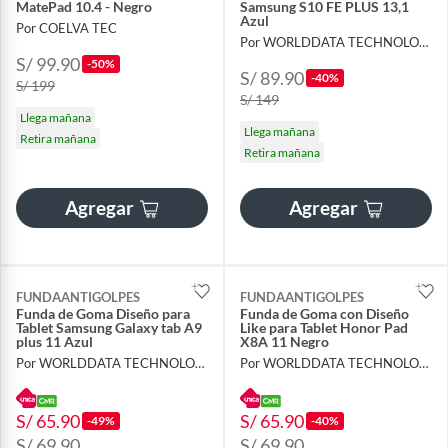
MatePad 10.4 - Negro
Samsung S10 FE PLUS 13,1
Azul
Por COELVA TEC
Por WORLDDATA TECHNOLOGY S.A.C
S/ 99.90
-50%
S/ 89.90
-40%
S/ 199
S/ 149
Llega mañana
Llega mañana
Retira mañana
Retira mañana
Agregar
Agregar
FUNDAANTIGOLPES
FUNDAANTIGOLPES
Funda de Goma Diseño para
Funda de Goma con Diseño
Tablet Samsung Galaxy tab A9
Like para Tablet Honor Pad
plus 11 Azul
X8A 11 Negro
Por WORLDDATA TECHNOLOGY S.A.C
Por WORLDDATA TECHNOLOGY S.A.C
S/ 65.90
S/ 65.90
-49%
-40%
S/ 69.90
S/ 69.90