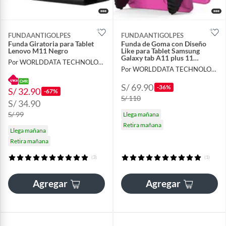
FUNDAANTIGOLPES
FUNDAANTIGOLPES
Funda Giratoria para Tablet
Funda de Goma con Diseño
Lenovo M11 Negro
Like para Tablet Samsung
Galaxy tab A11 plus 11
Por WORLDDATA TECHNOLOGY S.A.C
FUCSIA
Por WORLDDATA TECHNOLOGY S.A.C
S/ 69.90
-36%
S/ 32.90
-67%
S/ 110
S/ 34.90
S/ 99
Llega mañana
Retira mañana
Llega mañana
Retira mañana
(3)
(1)
Agregar
Agregar