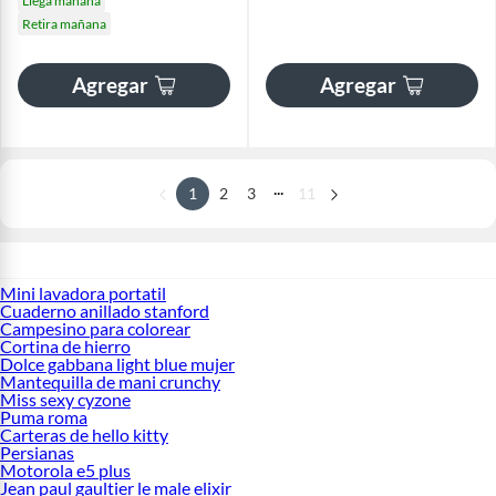
Llega mañana
Retira mañana
Agregar
Agregar
...
1
2
3
11
Mini lavadora portatil
Cuaderno anillado stanford
Campesino para colorear
Cortina de hierro
Dolce gabbana light blue mujer
Mantequilla de mani crunchy
Miss sexy cyzone
Puma roma
Carteras de hello kitty
Persianas
Motorola e5 plus
Jean paul gaultier le male elixir