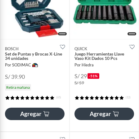
BOSCH
QUICK
Set de Puntas y Brocas X-Line
Juego Herramientas Llave
34 unidades
Vaso Kit Dados 10 Pcs
Por SODIMAC
Por Hiedra
S/ 29
S/ 39.90
-51%
S/ 59
Retira mañana
(65)
(12)
Agregar
Agregar