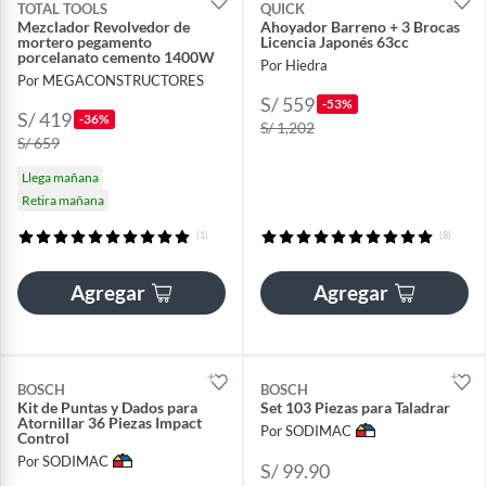
TOTAL TOOLS
QUICK
Mezclador Revolvedor de
Ahoyador Barreno + 3 Brocas
mortero pegamento
Licencia Japonés 63cc
porcelanato cemento 1400W
Por Hiedra
Por MEGACONSTRUCTORES
S/ 559
-53%
S/ 419
-36%
S/ 1,202
S/ 659
Llega mañana
Retira mañana
(1)
(8)
Agregar
Agregar
BOSCH
BOSCH
Kit de Puntas y Dados para
Set 103 Piezas para Taladrar
Atornillar 36 Piezas Impact
Por SODIMAC
Control
Por SODIMAC
S/ 99.90