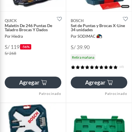
QUICK
BOSCH
Maletín De 246 Puntas De
Set de Puntas y Brocas X-Line
Taladro Brocas Y Dados
34 unidades
Por Hiedra
Por SODIMAC
S/ 119
S/ 39.90
-56%
S/ 268
Retira mañana
(65)
Agregar
Agregar
Patrocinado
Patrocinado