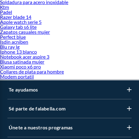
Soldadura para acero inoxidable
Ktm
Padel
Razer blade 14
Apple watch serie 5
Galaxy tab s6 lite
Zapatos casuales mujer
Perfect blue
Isdin acniben
Blu ray lg
Iphone 13 blanco
Notebook acer aspire 3
Blusa satinada mujer
Xiaomi poco x6 pro
Collares de plata para hombre
Modem portatil
Te ayudamos
Sé parte de falabella.com
Únete a nuestros programas