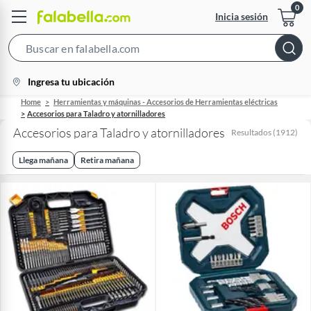
Inicia sesión
Search
Bar
location-
Ingresa tu ubicación
icon
Home
Herramientas y máquinas - Accesorios de Herramientas eléctricas
Accesorios para Taladro y atornilladores
Accesorios para Taladro y atornilladores
Resultados
(
1912
)
Llega mañana
Retira mañana