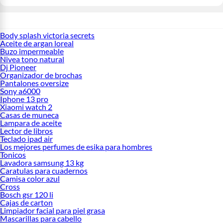
Body splash victoria secrets
Aceite de argan loreal
Buzo impermeable
Nivea tono natural
Dj Pioneer
Organizador de brochas
Pantalones oversize
Sony a6000
Iphone 13 pro
Xiaomi watch 2
Casas de muneca
Lampara de aceite
Lector de libros
Teclado ipad air
Los mejores perfumes de esika para hombres
Tonicos
Lavadora samsung 13 kg
Caratulas para cuadernos
Camisa color azul
Cross
Bosch gsr 120 li
Cajas de carton
Limpiador facial para piel grasa
Mascarillas para cabello