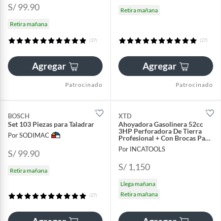
S/ 99.90
Retira mañana
Retira mañana
(37)
(27)
Agregar
Agregar
Patrocinado
Patrocinado
BOSCH
XTD
Set 103 Piezas para Taladrar
Ahoyadora Gasolinera 52cc
3HP Perforadora De Tierra
Por SODIMAC
Profesional + Con Brocas Para
Suelo
Por INCATOOLS
S/ 99.90
S/ 1,150
Retira mañana
Llega mañana
Retira mañana
(27)