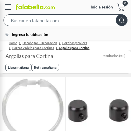
Inicia sesión
Search
Bar
location-
Ingresa tu ubicación
icon
Home
Decohogar - Decoración
Cortinas y rollers
Barras y Rieles para Cortinas
Argollas para Cortina
Argollas para Cortina
Resultados
(
52
)
Llega mañana
Retira mañana