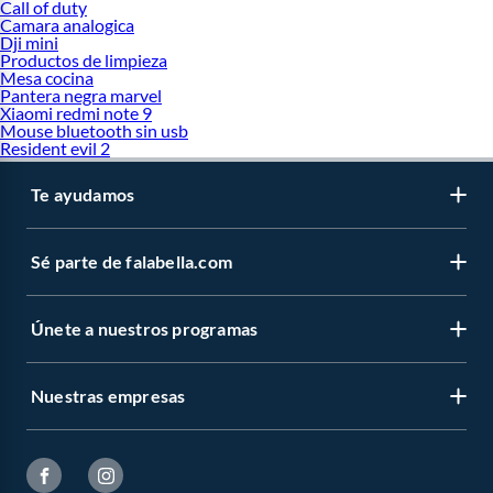
Call of duty
Camara analogica
Dji mini
Productos de limpieza
Mesa cocina
Pantera negra marvel
Xiaomi redmi note 9
Mouse bluetooth sin usb
Resident evil 2
Te ayudamos
Sé parte de falabella.com
Únete a nuestros programas
Nuestras empresas