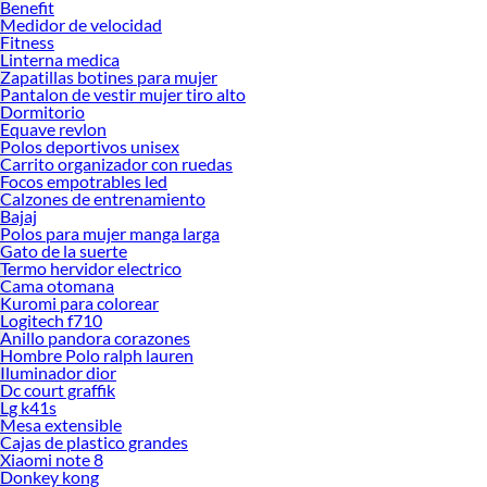
Benefit
Medidor de velocidad
Fitness
Linterna medica
Zapatillas botines para mujer
Pantalon de vestir mujer tiro alto
Dormitorio
Equave revlon
Polos deportivos unisex
Carrito organizador con ruedas
Focos empotrables led
Calzones de entrenamiento
Bajaj
Polos para mujer manga larga
Gato de la suerte
Termo hervidor electrico
Cama otomana
Kuromi para colorear
Logitech f710
Anillo pandora corazones
Hombre Polo ralph lauren
Iluminador dior
Dc court graffik
Lg k41s
Mesa extensible
Cajas de plastico grandes
Xiaomi note 8
Donkey kong