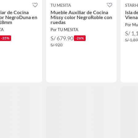
TU MESITA
STAR
iar de Cocina
Mueble Auxiliar de Cocina
Isla 
lor NegroDuna en
Missy color NegroRoble con
Viena
 18mm
ruedas
Por Mu
TA
Por TU MESITA
S/ 1,
S/ 679.90
-35%
-26%
S/ 1,8
S/ 920