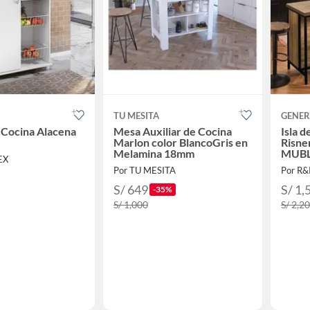
TU MESITA
GENER
 Cocina Alacena
Mesa Auxiliar de Cocina
Isla 
Marlon color BlancoGris en
Risne
Melamina 18mm
MUBL
EX
Por TU MESITA
Por R
S/ 649
S/ 1,
-35%
S/ 1,000
S/ 2,2