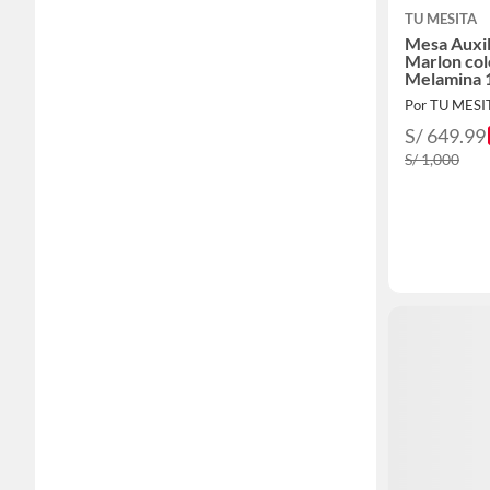
TU MESITA
Mesa Auxil
Marlon co
Melamina
Por TU MESI
S/ 649.99
S/ 1,000