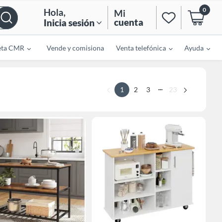
0
Hola
,
Mi
cuenta
Inicia sesión
eta CMR
Vende y comisiona
Venta telefónica
Ayuda
...
1
2
3
23