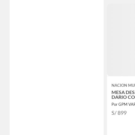
NACION MU
MESA DE
DARIO C
S/ 899