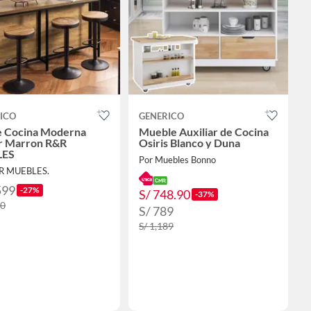
ICO
GENERICO
de Cocina Moderna
Mueble Auxiliar de Cocina
r Marron R&R
Osiris Blanco y Duna
ES
Por Muebles Bonno
&R MUEBLES.
599
-27%
S/ 748.90
-37%
00
S/ 789
S/ 1,189