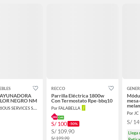
EBLES
RECCO
GENER
SAYUNADORA
Parrilla Eléctrica 1800w
Módul
OLOR NEGRO NM
Con Termostato Rpe-bbq10
mesa 
melam
Por GPM VARIOUS SERVICES S.A.C.
Por FALABELLA
Por JC
S/ 14
S/ 100
-50%
S/ 109.90
Llega
S/ 199.90
Retir