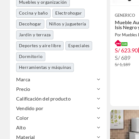
Muebles y organización
Cocina y baño
Electrohogar
GENERICO
Mueble Aux
Decohogar
Niños y juguetería
Isis Negro
Jardín y terraza
Por Muebles
Deportes y aire libre
Especiales
S/ 623.90
Dormitorio
S/ 689
S/ 1,189
Herramientas y máquinas
Utiles de aseo y limpieza
Marca
Precio
Alimentos y bebidas
Calificación del producto
Vendido por
Color
Alto
Material