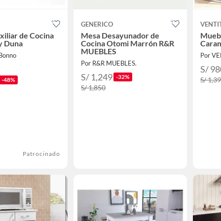
GENERICO
VENTI
iliar de Cocina
Mesa Desayunador de
Muebl
 y Duna
Cocina Otomi Marrón R&R
Cara
MUEBLES
 Bonno
Por V
Por R&R MUEBLES.
S/ 98
S/ 1,249
-32%
S/ 1,3
-48%
S/ 1,850
Patrocinado