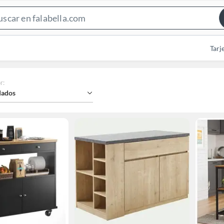
Search
Bar
Tarj
r
:
ados