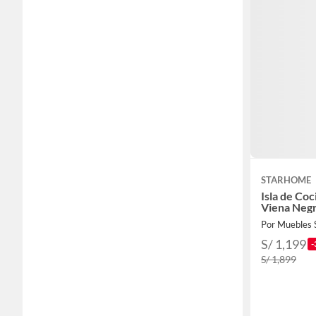
STARHOME
Isla de Co
Viena Neg
Por Muebles 
S/ 1,199
-
S/ 1,899