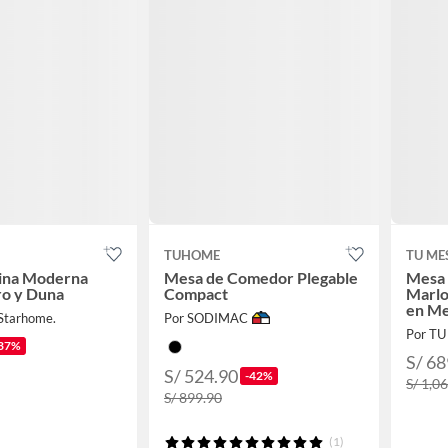
TUHOME
TU ME
cina Moderna
Mesa de Comedor Plegable
Mesa 
ro y Duna
Compact
Marlo
en M
Starhome.
Por SODIMAC
Por TU
37%
S/ 68
S/ 524.90
-42%
S/ 1,0
S/ 899.90
(1)