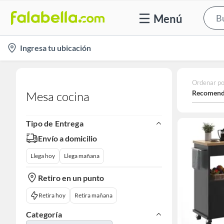
Menú
location-
Ingresa tu ubicación
icon
Ordenar po
Recomend
Mesa cocina
Tipo de Entrega
Envío a domicilio
Llega hoy
Llega mañana
Retiro en un punto
Retira hoy
Retira mañana
Categoría