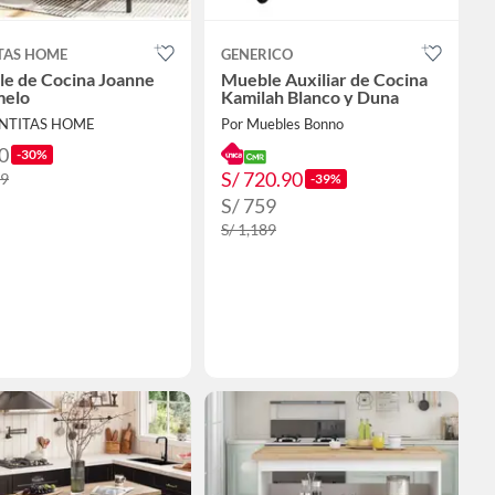
TAS HOME
GENERICO
e de Cocina Joanne
Mueble Auxiliar de Cocina
melo
Kamilah Blanco y Duna
ENTITAS HOME
Por Muebles Bonno
0
-30%
S/ 720.90
99
-39%
S/ 759
S/ 1,189