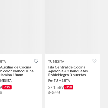
SITA
TU MESITA
Auxiliar de Cocina
Isla Central de Cocina
n color BlancoDuna
Apolonia + 2 banquetas
elamina 18mm
RobleNegro 3 puertas
 MESITA
Por TU MESITA
9
S/ 1,589
-35%
-35%
60
S/ 2,445