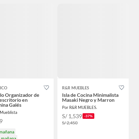
ICO
R&R MUEBLES
o Organizador de
Isla de Cocina Minimalista
escritorio en
Masaki Negro y Marron
ina Galés
Por R&R MUEBLES.
 Mueblista
S/ 1,539
-37%
9
S/ 2,450
 mañana
a mañana