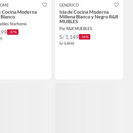
HOME
GENERICO
de Cocina Moderna
Isla de Cocina Moderna
 Blanco
Millena Blanco y Negro R&R
MUBLES
ebles Starhome.
Por R&R MUEBLES.
199
-37%
S/ 1,149
-36%
99
S/ 1,800