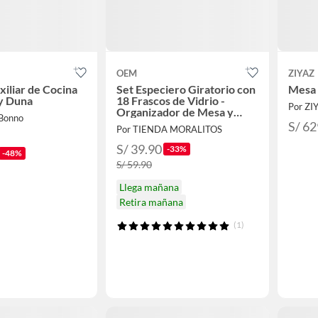
OEM
ZIYAZ
iliar de Cocina
Set Especiero Giratorio con
Mesa 
 y Duna
18 Frascos de Vidrio -
Por ZI
Organizador de Mesa y
 Bonno
Cocina
S/ 62
Por TIENDA MORALITOS
S/ 39.90
-33%
-48%
S/ 59.90
Llega mañana
Retira mañana
(1)