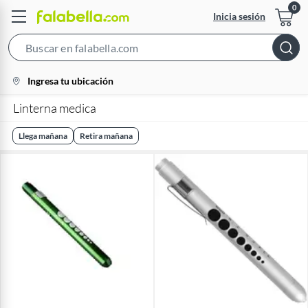
Inicia sesión
Search
Bar
location-
Ingresa tu ubicación
icon
Linterna medica
Llega mañana
Retira mañana