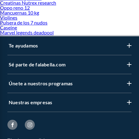
Creatinas Nutrex research
Oppo reno 12
Mancuernas 10 kg
Violines
Pulsera de los 7 nudos
Caseine
Marvel legends deadpool
Te ayudamos
Sé parte de falabella.com
Únete a nuestros programas
Nuestras empresas