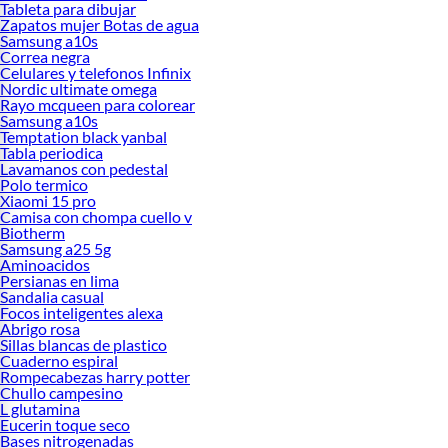
Tableta para dibujar
Zapatos mujer Botas de agua
Samsung a10s
Correa negra
Celulares y telefonos Infinix
Nordic ultimate omega
Rayo mcqueen para colorear
Samsung a10s
Temptation black yanbal
Tabla periodica
Lavamanos con pedestal
Polo termico
Xiaomi 15 pro
Camisa con chompa cuello v
Biotherm
Samsung a25 5g
Aminoacidos
Persianas en lima
Sandalia casual
Focos inteligentes alexa
Abrigo rosa
Sillas blancas de plastico
Cuaderno espiral
Rompecabezas harry potter
Chullo campesino
L glutamina
Eucerin toque seco
Bases nitrogenadas