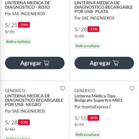
LINTERNA MEDICA DE
LINTERNA MEDICA DE
DIAGNOSTICO - ROJO
DIAGNOSTICO RECARGABLE
POR USB- PLATA
Por SAE INGENIEROS
Por SAE INGENIEROS
S/ 25
-29%
S/ 28
-53%
S/ 35
S/ 60
Retira mañana
Retira mañana
Agregar
Agregar
GENERICO
GENERICO
LINTERNA MEDICA DE
Linterna Médica Tipo
DIAGNOSTICO RECARGABLE
Bolígrafo Superfire Ml01
POR USB- NEGRO
Por ImpotaExpress7
Por SAE INGENIEROS
S/ 55
-30%
S/ 28
-53%
S/ 79
S/ 60
Retira mañana
Retira mañana