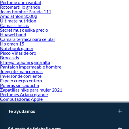
Perfume ohm yanbal
Rotomartillo grande
Jeans hombre Parada 111
Amd athlon 3000g
Ultimate nutrition
Camas clinicas
Secret musk esika precio
Huawei band
Camara termica para celular
Hp omen 15
Notebook gamer
Pisco Viñas de oro
Broca sds
El mejor xiaomi gama alta
Pantalon impermeable hombre
Juego de mancuernas
Inversor de corriente
Espejo cuerpo entero
Poleras sin capucha
Zapatillas nike para mujer 2021
Perfumes Ariana grande
Computadoras Apple
Te ayudamos
Sé parte de falabella.com