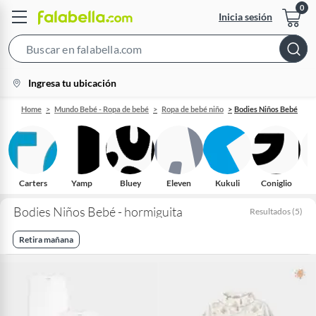
Inicia sesión
Search
Bar
location-
Ingresa tu ubicación
icon
Home
Mundo Bebé - Ropa de bebé
Ropa de bebé niño
Bodies Niños Bebé
Carters
Yamp
Bluey
Eleven
Kukuli
Coniglio
O
Bodies Niños Bebé - hormiguita
Resultados
(
5
)
Retira mañana