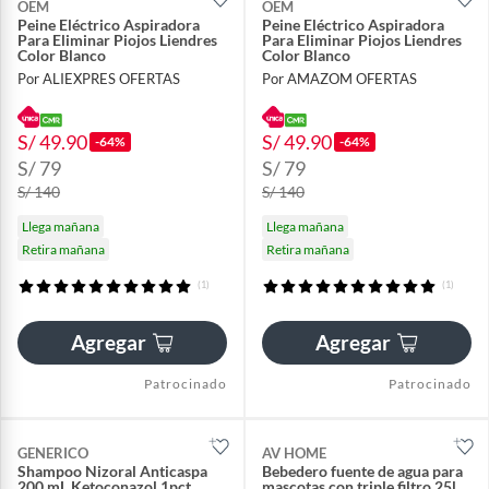
OEM
OEM
Peine Eléctrico Aspiradora
Peine Eléctrico Aspiradora
Para Eliminar Piojos Liendres
Para Eliminar Piojos Liendres
Color Blanco
Color Blanco
Por ALIEXPRES OFERTAS
Por AMAZOM OFERTAS
S/ 49.90
S/ 49.90
-64%
-64%
S/ 79
S/ 79
S/ 140
S/ 140
Llega mañana
Llega mañana
Retira mañana
Retira mañana
(1)
(1)
Agregar
Agregar
Patrocinado
Patrocinado
GENERICO
AV HOME
Shampoo Nizoral Anticaspa
Bebedero fuente de agua para
200 mL Ketoconazol 1pct
mascotas con triple filtro 25l