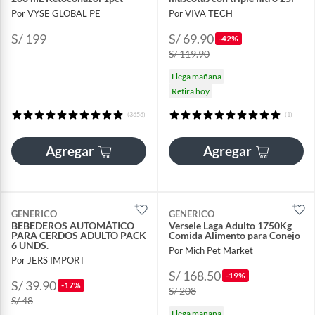
Por VYSE GLOBAL PE
Por VIVA TECH
S/ 199
S/ 69.90
-42%
S/ 119.90
Llega mañana
Retira hoy
(3656)
(1)
Agregar
Agregar
GENERICO
GENERICO
BEBEDEROS AUTOMÁTICO
Versele Laga Adulto 1750Kg
PARA CERDOS ADULTO PACK
Comida Alimento para Conejo
6 UNDS.
Por Mich Pet Market
Por JERS IMPORT
S/ 168.50
-19%
S/ 39.90
-17%
S/ 208
S/ 48
Llega mañana