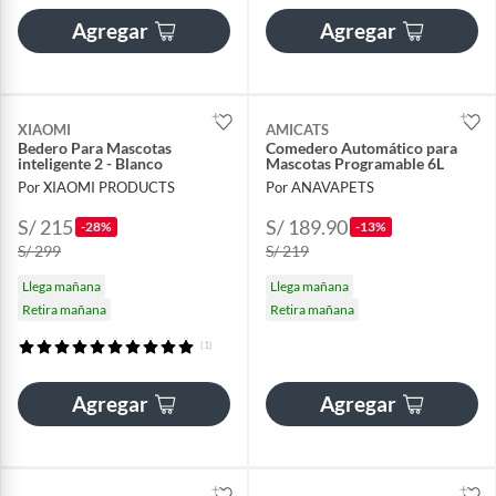
Agregar
Agregar
XIAOMI
AMICATS
Bedero Para Mascotas
Comedero Automático para
inteligente 2 - Blanco
Mascotas Programable 6L
Por XIAOMI PRODUCTS
Por ANAVAPETS
S/ 215
S/ 189.90
-28%
-13%
S/ 299
S/ 219
Llega mañana
Llega mañana
Retira mañana
Retira mañana
(1)
Agregar
Agregar