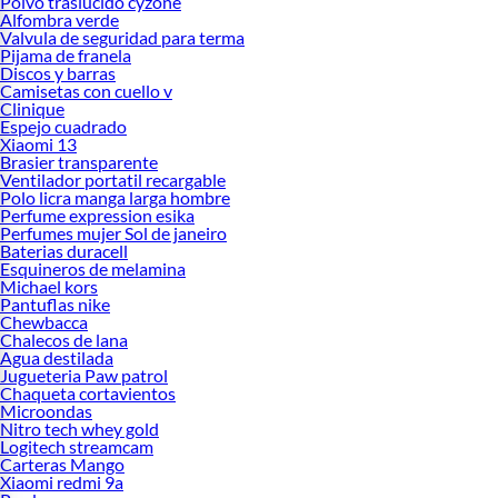
Polvo traslucido cyzone
Alfombra verde
Valvula de seguridad para terma
Pijama de franela
Discos y barras
Camisetas con cuello v
Clinique
Espejo cuadrado
Xiaomi 13
Brasier transparente
Ventilador portatil recargable
Polo licra manga larga hombre
Perfume expression esika
Perfumes mujer Sol de janeiro
Baterias duracell
Esquineros de melamina
Michael kors
Pantuflas nike
Chewbacca
Chalecos de lana
Agua destilada
Jugueteria Paw patrol
Chaqueta cortavientos
Microondas
Nitro tech whey gold
Logitech streamcam
Carteras Mango
Xiaomi redmi 9a