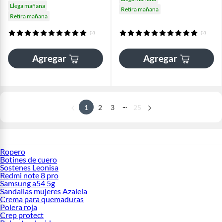
Llega mañana
Retira mañana
Retira mañana
(2)
(2)
Agregar
Agregar
...
1
2
3
25
Ropero
Botines de cuero
Sostenes Leonisa
Redmi note 8 pro
Samsung a54 5g
Sandalias mujeres Azaleia
Crema para quemaduras
Polera roja
Crep protect