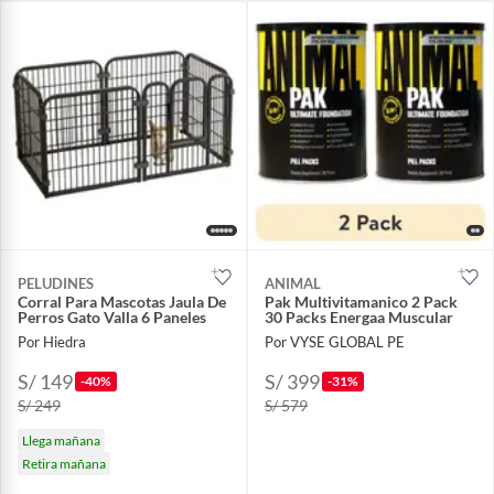
PELUDINES
ANIMAL
Corral Para Mascotas Jaula De
Pak Multivitamanico 2 Pack
Perros Gato Valla 6 Paneles
30 Packs Energaa Muscular
Por Hiedra
Por VYSE GLOBAL PE
S/ 149
S/ 399
-40%
-31%
S/ 249
S/ 579
Llega mañana
Retira mañana