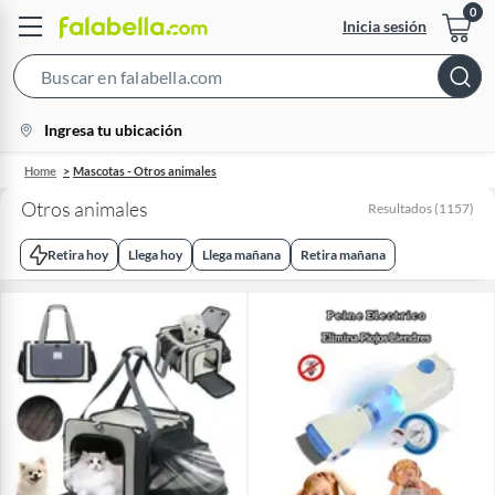
Inicia sesión
Search
Bar
location-
Ingresa tu ubicación
icon
Home
Mascotas - Otros animales
Otros animales
Resultados
(
1157
)
Retira hoy
Llega hoy
Llega mañana
Retira mañana