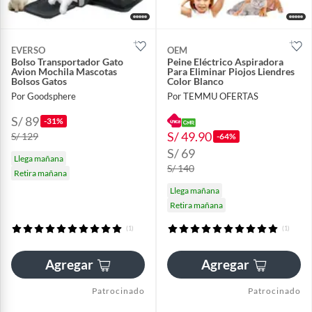
EVERSO
OEM
Bolso Transportador Gato
Peine Eléctrico Aspiradora
Avion Mochila Mascotas
Para Eliminar Piojos Liendres
Bolsos Gatos
Color Blanco
Por Goodsphere
Por TEMMU OFERTAS
S/ 89
-31%
S/ 49.90
S/ 129
-64%
S/ 69
Llega mañana
S/ 140
Retira mañana
Llega mañana
Retira mañana
(1)
(1)
Agregar
Agregar
Patrocinado
Patrocinado