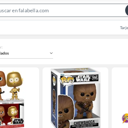
Search
Bar
Tarj
r
:
ados