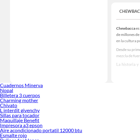
CHEWBAC
Chewbacca
es
de millones de
en la cultura p
Desde su prim
mezcla de fuer
La historia y
La historia de
ser un hábil g
Cuadernos Minerva
Además de su 
Nopal
Billetera 3 cuerpos
ejemplo de lea
Charming mother
unión y el co
Chivato
L interdit givenchy
A lo largo de la
Sillas para tocador
H2: El impac
Maquillaje Benefit
Impresora a3 epson
Chewbacca
no
Aire acondicionado portatil 12000 btu
coleccionables
Esmalte rojo