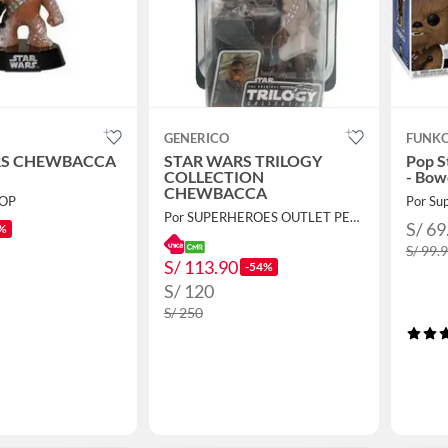
GENERICO
FUNK
RS CHEWBACCA
STAR WARS TRILOGY
Pop S
COLLECTION
- Bow
CHEWBACCA
POP
Por Su
Por SUPERHEROES OUTLET PERU
S/ 69
%
S/ 99.
S/ 113.90
-54%
S/ 120
S/ 250