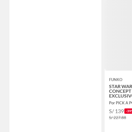
FUNKO
STAR WA
CONCEPT 
EXCLUSI
Por PICK A 
S/ 139
-39
S/ 227.88