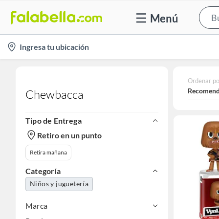
Menú
location-
Ingresa tu ubicación
icon
Ordenar po
Recomend
Chewbacca
Tipo de Entrega
Retiro en un punto
Retira mañana
Categoría
Niños y juguetería
Marca