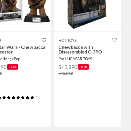
O
HOT TOYS
tar Wars - Chewbacca
Chewbacca with
caster
Disassembled C-3PO
perMegaPop
Por LUCASAR TOYS
.90
S/ 2,890
-30%
-10%
90
S/ 3,212
(2)