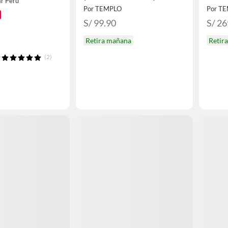
ar Peru
Por TEMPLO
Por T
S/ 99.90
S/ 26
Retira mañana
Retir
(2)