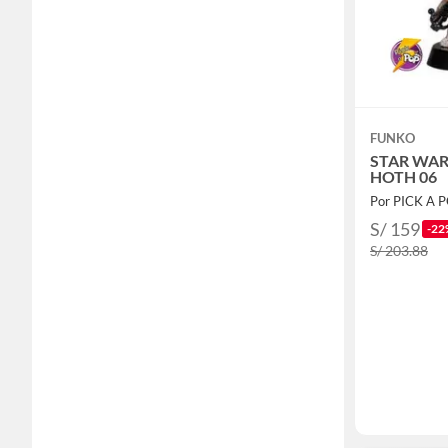
FUNKO
STAR WA
HOTH 06
Por PICK A 
S/ 159
-22
S/ 203.88