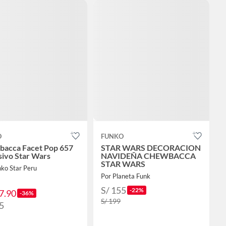
O
FUNKO
acca Facet Pop 657
STAR WARS DECORACION
sivo Star Wars
NAVIDEÑA CHEWBACCA
STAR WARS
nko Star Peru
Por Planeta Funk
S/ 155
-22%
7.90
-36%
S/ 199
5