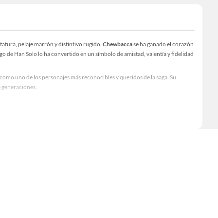
atura, pelaje marrón y distintivo rugido,
Chewbacca
se ha ganado el corazón
o de Han Solo lo ha convertido en un símbolo de amistad, valentía y fidelidad
omo uno de los personajes más reconocibles y queridos de la saga. Su
e generaciones.
el planeta Kashyyyk, se distingue por su gran lealtad hacia sus amigos y por
 hecho un personaje fascinante, lleno de misterio y carisma.
 valentía en batallas clave de la saga. Esta fidelidad lo convierte en un
s de la historia, mostrando que incluso en un universo lleno de conflictos, la
intas historias que refuerzan su importancia dentro del universo Star Wars.
storia del cine. Su imagen ha inspirado desde juguetes hasta disfraces, figuras
de
Chewbacca
trasciende la pantalla, convirtiéndose en un símbolo