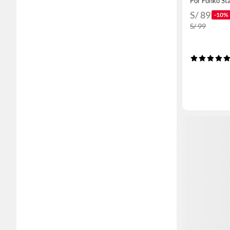
Por Funko St
S/ 89
-10%
S/ 99