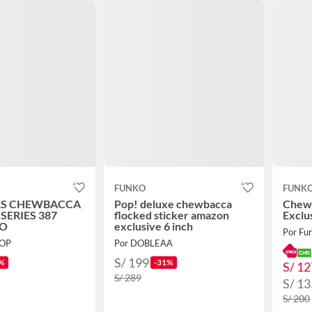
FUNKO
FUNK
RS CHEWBACCA
Pop! deluxe chewbacca
Chewb
SERIES 387
flocked sticker amazon
Exclu
VO
exclusive 6 inch
Por Fu
POP
Por DOBLEAA
S/ 199
%
-31%
S/ 12
S/ 289
S/ 13
S/ 200