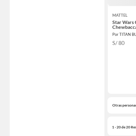
MATTEL
Star Wars 
Chewbacca
Por TITAN B
S/ 80
Otras persona
1 - 20 de 20 Re