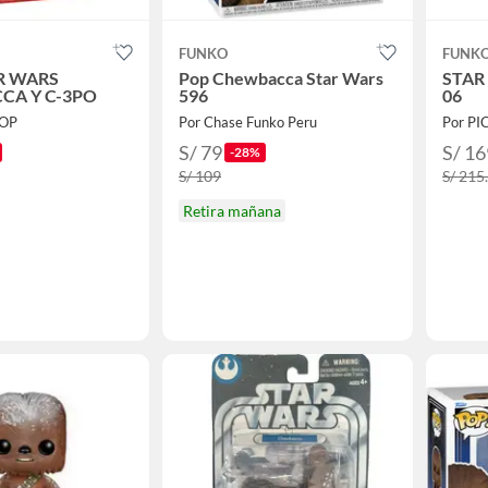
FUNKO
FUNK
R WARS
Pop Chewbacca Star Wars
STAR
CA Y C-3PO
596
06
POP
Por Chase Funko Peru
Por PI
S/ 79
S/ 16
-28%
S/ 109
S/ 215
Retira mañana