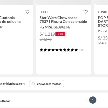
LEGO
FUNK
Cuutopia
Star Wars Chewbacca
POP 
 de peluche
75371 Figura Coleccionable
DART
STOR
UY
Por VYSE GLOBAL PE
LEIA
Por G
GALA
S/ 1,219
-21%
S/ 35
S/ 1,549
S/ 400
(58)
s también buscaron:
chewbacca mascar
1
sultados