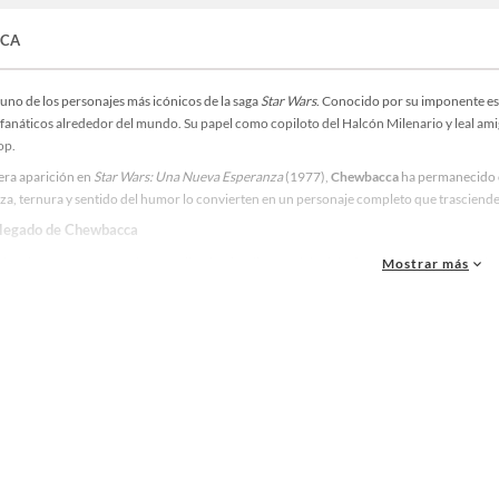
CA
 uno de los personajes más icónicos de la saga
Star Wars
. Conocido por su imponente est
 fanáticos alrededor del mundo. Su papel como copiloto del Halcón Milenario y leal amig
op.
era aparición en
Star Wars: Una Nueva Esperanza
(1977),
Chewbacca
ha permanecido c
za, ternura y sentido del humor lo convierten en un personaje completo que trasciend
 legado de
Chewbacca
Chewbacca
está profundamente ligada a la trilogía original de
Star Wars
. Como Wookiee d
Mostrar más
uerrero. Su lenguaje único y su comunicación a través de rugidos y gestos también lo han
papel como copiloto del Halcón Milenario,
Chewbacca
es recordado por su compromiso y
ltad y amistad inquebrantable. Su relación con Han Solo es uno de los pilares emocionale
mpañerismo siempre prevalecen.
s películas y spin-offs,
Chewbacca
ha evolucionado como personaje, apareciendo en dist
to cultural de
Chewbacca
 es solo un personaje cinematográfico: es un icono cultural que ha dejado huella en la hi
, videojuegos y todo tipo de merchandising. Este fenómeno demuestra cómo la figura 