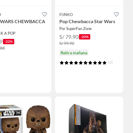
O
FUNKO
 WARS CHEWBACCA
Pop Chewbacca Star Wars
Por SuperFan Zone
CK A POP
S/ 79.90
-20%
9
-22%
S/ 99.90
.88
Retira mañana
(2)