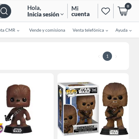
0
Hola
,
Mi
cuenta
Inicia sesión
eta CMR
Vende y comisiona
Venta telefónica
Ayuda
1