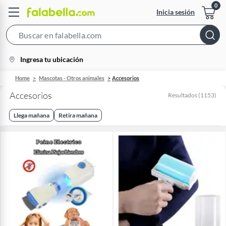
Inicia sesión
Search
Bar
location-
Ingresa tu ubicación
icon
Home
Mascotas - Otros animales
Accesorios
Accesorios
Resultados
(
1153
)
Llega mañana
Retira mañana