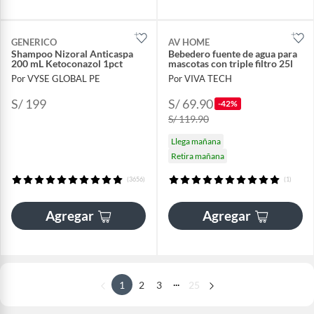
GENERICO
AV HOME
Shampoo Nizoral Anticaspa
Bebedero fuente de agua para
200 mL Ketoconazol 1pct
mascotas con triple filtro 25l
Por VYSE GLOBAL PE
Por VIVA TECH
S/ 199
S/ 69.90
-42%
S/ 119.90
Llega mañana
Retira mañana
(3656)
(1)
Agregar
Agregar
...
1
2
3
25