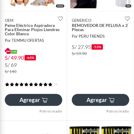
OEM
GENERICO
Peine Eléctrico Aspiradora
REMOVEDOR DE PELUSA x 2
Para Eliminar Piojos Liendres
Piezas
Color Blanco
Por PERU TRENDS
Por TEMMU OFERTAS
S/ 27.95
-53%
S/ 59.90
S/ 49.90
-64%
S/ 69
S/ 140
(1)
Agregar
Agregar
Patrocinado
Patrocinado