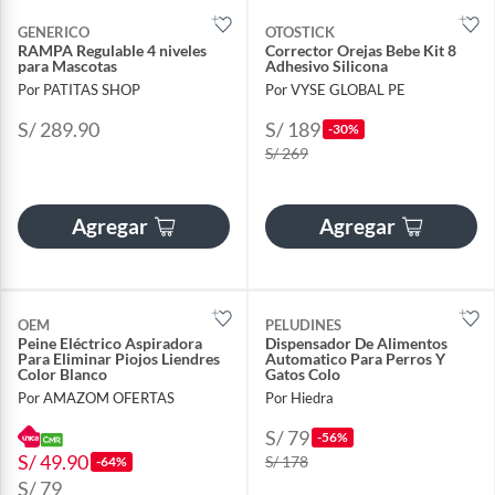
GENERICO
OTOSTICK
RAMPA Regulable 4 niveles
Corrector Orejas Bebe Kit 8
para Mascotas
Adhesivo Silicona
Por PATITAS SHOP
Por VYSE GLOBAL PE
S/ 289.90
S/ 189
-30%
S/ 269
Agregar
Agregar
OEM
PELUDINES
Peine Eléctrico Aspiradora
Dispensador De Alimentos
Para Eliminar Piojos Liendres
Automatico Para Perros Y
Color Blanco
Gatos Colo
Por AMAZOM OFERTAS
Por Hiedra
S/ 79
-56%
S/ 49.90
S/ 178
-64%
S/ 79