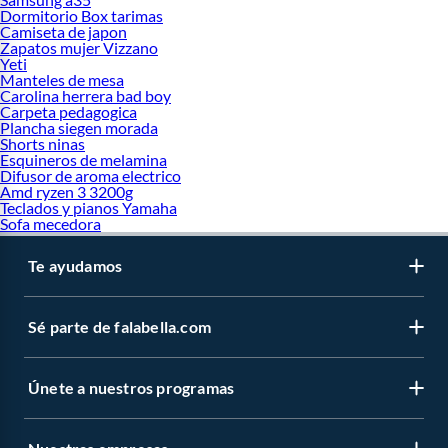
Dormitorio Box tarimas
Camiseta de japon
Zapatos mujer Vizzano
Yeti
Manteles de mesa
Carolina herrera bad boy
Carpeta pedagogica
Plancha siegen morada
Shorts ninas
Esquineros de melamina
Difusor de aroma electrico
Amd ryzen 3 3200g
Teclados y pianos Yamaha
Sofa mecedora
Te ayudamos
Sé parte de falabella.com
Únete a nuestros programas