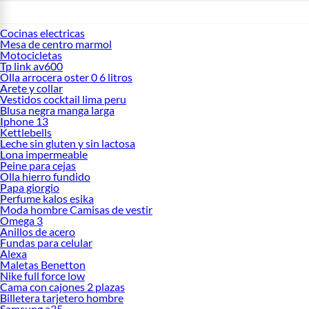
Cocinas electricas
Mesa de centro marmol
Motocicletas
Tp link av600
Olla arrocera oster 0 6 litros
Arete y collar
Vestidos cocktail lima peru
Blusa negra manga larga
Iphone 13
Kettlebells
Leche sin gluten y sin lactosa
Lona impermeable
Peine para cejas
Olla hierro fundido
Papa giorgio
Perfume kalos esika
Moda hombre Camisas de vestir
Omega 3
Anillos de acero
Fundas para celular
Alexa
Maletas Benetton
Nike full force low
Cama con cajones 2 plazas
Billetera tarjetero hombre
Samsung a35