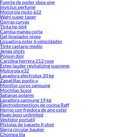
Fuente de poder xbox one
Invictus perfume
Motorola moto g22
Wahl super taper
Gorras curvas
Tinta hp 664
Camisa manga corta
Gel limpiador nivea
Licuadora oster 6 velocidades
Tinte castano medio
Jenga shots
Poison dior
Carolina herrera 212 rose
Estee lauder revitalizing supreme
Motorola e32
Lavadora electrolux 20 kg
Zapatillas punto v
Monitor curvo samsung
Mochilas Scool
Sabanas polares
Lavadora samsung 19 kg
Electrodomesticos de cocina Raff
Horno con freidora de aire oster
Hugo boss unlimited
Vestidor portatil
Pistolas de juguete X shot
Sierra circular bauker
Chompa lila