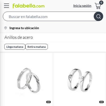
Inicia sesión
Search
Bar
location-
Ingresa tu ubicación
icon
Anillos de acero
Llega mañana
Retira mañana