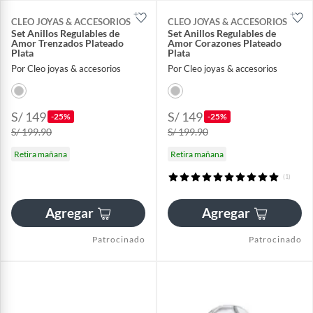
CLEO JOYAS & ACCESORIOS
CLEO JOYAS & ACCESORIOS
Set Anillos Regulables de
Set Anillos Regulables de
Amor Trenzados Plateado
Amor Corazones Plateado
Plata
Plata
Por Cleo joyas & accesorios
Por Cleo joyas & accesorios
S/ 149
S/ 149
-25%
-25%
S/ 199.90
S/ 199.90
Retira mañana
Retira mañana
(1)
Agregar
Agregar
Patrocinado
Patrocinado