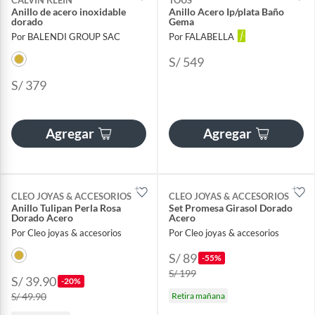
Anillo de acero inoxidable
Anillo Acero Ip/plata Baño
dorado
Gema
Por BALENDI GROUP SAC
Por FALABELLA
S/ 549
S/ 379
Agregar
Agregar
CLEO JOYAS & ACCESORIOS
CLEO JOYAS & ACCESORIOS
Anillo Tulipan Perla Rosa
Set Promesa Girasol Dorado
Dorado Acero
Acero
Por Cleo joyas & accesorios
Por Cleo joyas & accesorios
S/ 89
-55%
S/ 199
S/ 39.90
-20%
S/ 49.90
Retira mañana