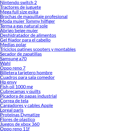
Nintendo switch 2
Tractores de juguete
Mega full size esika
Brochas de maquillaje profesional
Moda mujer Tommy hilfiger
Terma a gas natural sole
Abrigo beige mujer
Deshidratador de alimentos
Gel fijador para el cabello
Medias polar
Triciclos patines scooters y montables
Secador de zapatillas
Samsung a70
Wahl
Oppo reno 7
Billetera tarjetero hombre
Cuadros para sala comedor
Hp envy
Fish oil 1000 mg
Cubrecamas y quilts
Picadora de papas industrial
Correa de tela
Cargadores y cables Apple
Loreal paris
Proteinas Dymatize
Flores de plastico
Juegos de xbox 360
Oppo reno 11f