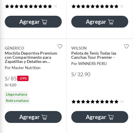
(4)
(2)
Agregar
Agregar
GENERICO
WILSON
Mochila Deportiva Premium
Pelota de Tenis Todas las
con Compartimento para
Canchas Tour Premier -
Zapatillas y Detalles en
Por WINNERS PERU
Lentejuelas Oro Rosa
Por Master Nutrition
S/ 32.90
S/ 85
-29%
S/ 120
Llega mañana
Retira mañana
(5)
Agregar
Agregar