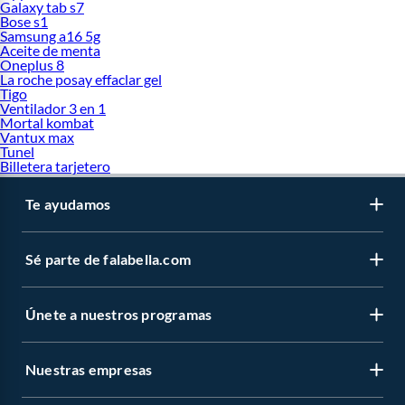
Galaxy tab s7
Bose s1
Samsung a16 5g
Aceite de menta
Oneplus 8
La roche posay effaclar gel
Tigo
Ventilador 3 en 1
Mortal kombat
Vantux max
Tunel
Billetera tarjetero
Te ayudamos
Sé parte de falabella.com
Únete a nuestros programas
Nuestras empresas