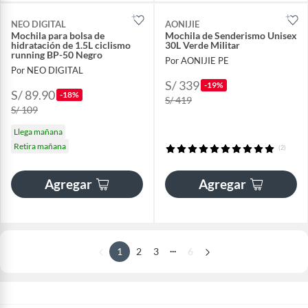
NEO DIGITAL
AONIJIE
Mochila para bolsa de
Mochila de Senderismo Unisex
hidratación de 1.5L ciclismo
30L Verde Militar
running BP-50 Negro
Por AONIJIE PE
Por NEO DIGITAL
S/ 339
-19%
S/ 89.90
-18%
S/ 419
S/ 109
Llega mañana
Retira mañana
(2)
Agregar
Agregar
...
1
2
3
6