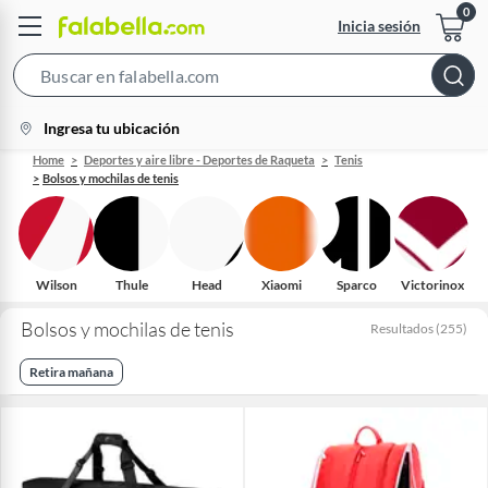
Inicia sesión
Search
Bar
location-
Ingresa tu ubicación
icon
Home
Deportes y aire libre - Deportes de Raqueta
Tenis
Bolsos y mochilas de tenis
Wilson
Thule
Head
Xiaomi
Sparco
Victorinox
Bolsos y mochilas de tenis
Resultados
(
255
)
Retira mañana