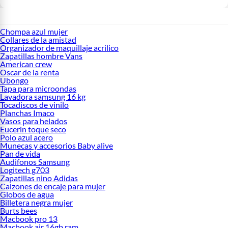
Chompa azul mujer
Collares de la amistad
Organizador de maquillaje acrilico
Zapatillas hombre Vans
American crew
Oscar de la renta
Ubongo
Tapa para microondas
Lavadora samsung 16 kg
Tocadiscos de vinilo
Planchas Imaco
Vasos para helados
Eucerin toque seco
Polo azul acero
Munecas y accesorios Baby alive
Pan de vida
Audifonos Samsung
Logitech g703
Zapatillas nino Adidas
Calzones de encaje para mujer
Globos de agua
Billetera negra mujer
Burts bees
Macbook pro 13
Macbook air 16gb ram