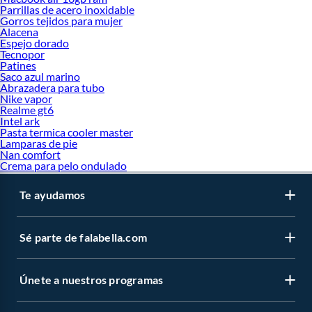
Parrillas de acero inoxidable
Gorros tejidos para mujer
Alacena
Espejo dorado
Tecnopor
Patines
Saco azul marino
Abrazadera para tubo
Nike vapor
Realme gt6
Intel ark
Pasta termica cooler master
Lamparas de pie
Nan comfort
Crema para pelo ondulado
Te ayudamos
Sé parte de falabella.com
Únete a nuestros programas