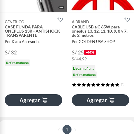
GENERICO
A BRAND
CASE FUNDA PARA
CABLE USB a C 65W para
ONEPLUS 13R - ANTISHOCK
oneplus 13, 12, 11, 10, 9, 8 y 7,
TRANSPARENTE
de 2 metros
Por Kiara Accesorios
Por GOLDEN USA SHOP
S/ 32
S/ 25
-44%
S/ 44.99
Retira mañana
Llega mañana
Retira mañana
(1)
Agregar
Agregar
1