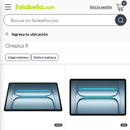
Inicia sesión
Search
Bar
location-
Ingresa tu ubicación
icon
Oneplus 8
Llega mañana
Retira mañana